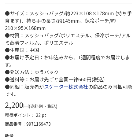
●サイズ：メッシュバッグ/約223×108×178mm (持ち手
含まず)、持ち手の長さ/約145mm、保冷ポーチ/約
210×95×168mm
●材質：メッシュバッグ/ポリエステル、保冷ポーチ/アル
ミ蒸着フィルム、ポリエステル
●生産国：中国
●お届け予定日：お申込みから、1週間程度でお届けしま
す。
●発送方法：ゆうパック
●送料等：お届け先ごと全国一律660円(税込)
●同梱：販売者が
スケーター株式会社
の商品のみ同梱可能
です。
2,200
円
(送料別・税込)
獲得ポイント： 22 pt
商品番号
9971169473
数量