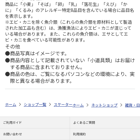
商品に「小麦」「そば」「卵」「乳」「落花生」「えび」「か
に」「くるみ」のアレルギー特定8品目を含んでいる場合に品目名
を表示します。
※エビ・カニを除く魚介類（これらの魚介類を原材料として製造
された加工品も含む）は、漁獲漁法によりエビ・カニが混じって
いる場合があります。 また、これらの魚介類は、エサとしてエ
ビ・カニを食べている可能性があります。
その他
商品写真はイメージです。
商品内容として記載されていない「小道具類」はお届け
する商品に含まれておりません。
商品の色は、ご覧になるパソコンなどの環境により、実
際と異なる場合があります。
ホーム
ショップ一覧
スケーター
保冷ポーチ付メッシュランチバッグ PEA
ホーム
ネットショップ
雑貨・日
ご利用ガイド
よくあるご質問
お問い合わせ
利用規約