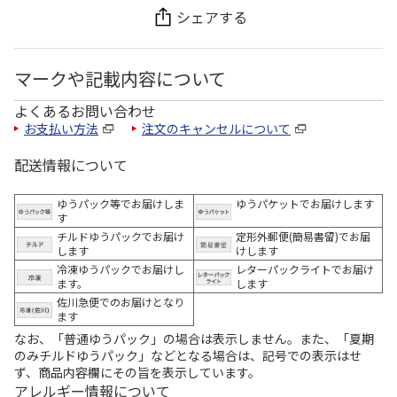
シェアする
マークや記載内容について
よくあるお問い合わせ
お支払い方法
注文のキャンセルについて
配送情報について
ゆうパック等でお届けしま
ゆうパケットでお届けします
す
チルドゆうパックでお届け
定形外郵便(簡易書留)でお届
します
けします
冷凍ゆうパックでお届けし
レターパックライトでお届け
ます。
します
佐川急便でのお届けとなり
ます
なお、「普通ゆうパック」の場合は表示しません。また、「夏期
のみチルドゆうパック」などとなる場合は、記号での表示はせ
ず、商品内容欄にその旨を表示しています。
アレルギー情報について