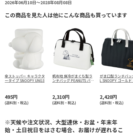
2026年06月10日～2028年08月08日
この商品を見た人は他にこんな商品も買っています
傘ストッパー キャラクタ
帆布地 保冷がまぐち型ラ
がま口型ランチバッ
ータイプ SNOOPY UNG3
ンチバッグ PEANUTS バッ
L SNOOPY ゴールド 
ジ KGAF1
495円
2,310円
2,420円
(送料別・税込)
(送料別・税込)
(送料別・税込)
※天候や注文状況、大型連休・お盆・年末年
始・土日祝日をはさむ場合、お届けが遅れるこ