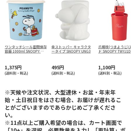
ワンタッチシール密閉保存
傘ストッパー キャラクタ
爪楊枝(つまようじ)
容器 1000ml SNOOPY ク
ータイプ SNOOPY UNG3
ド SNOOPY TWYJ1D
ッキー SOT10
1,375円
495円
1,100円
(送料別・税込)
(送料別・税込)
(送料別・税込)
※天候や注文状況、大型連休・お盆・年末年
始・土日祝日をはさむ場合、お届けが遅れるこ
とがございますのであらかじめご了承くださ
い。
※11点以上ご購入希望の場合は、カート画面で
「10+」を選択、必要数量を入力し「再計算」ボ