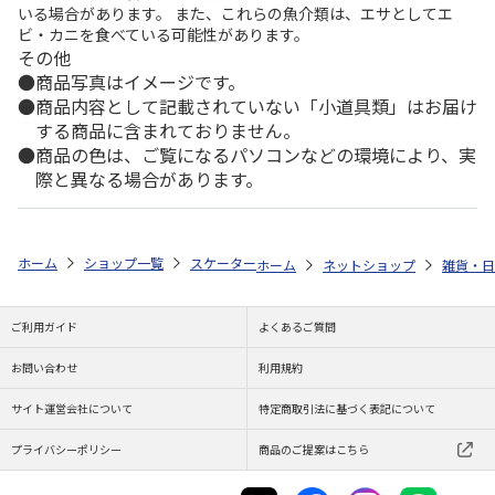
いる場合があります。 また、これらの魚介類は、エサとしてエ
ビ・カニを食べている可能性があります。
その他
商品写真はイメージです。
商品内容として記載されていない「小道具類」はお届け
する商品に含まれておりません。
商品の色は、ご覧になるパソコンなどの環境により、実
際と異なる場合があります。
ホーム
ショップ一覧
スケーター
ワンタッチシール密閉保存容器 800ml
ホーム
ネットショップ
雑貨・日
ご利用ガイド
よくあるご質問
お問い合わせ
利用規約
サイト運営会社について
特定商取引法に基づく表記について
プライバシーポリシー
商品のご提案はこちら