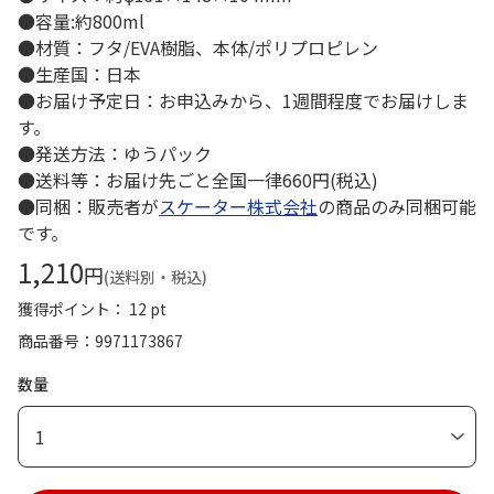
●容量:約800ml
●材質：フタ/EVA樹脂、本体/ポリプロピレン
●生産国：日本
●お届け予定日：お申込みから、1週間程度でお届けしま
す。
●発送方法：ゆうパック
●送料等：お届け先ごと全国一律660円(税込)
●同梱：販売者が
スケーター株式会社
の商品のみ同梱可能
です。
1,210
円
(送料別・税込)
獲得ポイント： 12 pt
商品番号
9971173867
数量
1