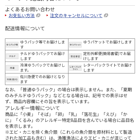
よくあるお問い合わせ
お支払い方法
注文のキャンセルについて
配送情報について
ゆうパック等でお届けしま
ゆうパケットでお届けします
す
チルドゆうパックでお届け
定形外郵便(簡易書留)でお届
します
けします
冷凍ゆうパックでお届けし
レターパックライトでお届け
ます。
します
佐川急便でのお届けとなり
ます
なお、「普通ゆうパック」の場合は表示しません。また、「夏期
のみチルドゆうパック」などとなる場合は、記号での表示はせ
ず、商品内容欄にその旨を表示しています。
アレルギー情報について
商品に「小麦」「そば」「卵」「乳」「落花生」「えび」「か
に」「くるみ」のアレルギー特定8品目を含んでいる場合に品目名
を表示します。
※エビ・カニを除く魚介類（これらの魚介類を原材料として製造
された加工品も含む）は、漁獲漁法によりエビ・カニが混じって