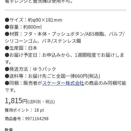
電子レンジと食洗機は使用不可。
●サイズ：約φ90×181mm
●容量：約800ml
●材質：フタ・本体・プッシュボタン/ABS樹脂、バルブ/
シリコーンゴム、バネ/ステンレス鋼
●生産国：日本
●お届け予定日：お申込みから、1週間程度でお届けしま
す。
●発送方法：ゆうパック
●送料等：お届け先ごと全国一律660円(税込)
●同梱：販売者が
スケーター株式会社
の商品のみ同梱可能
です。
1,815
円
(送料別・税込)
獲得ポイント： 18 pt
商品番号
9971164298
数量