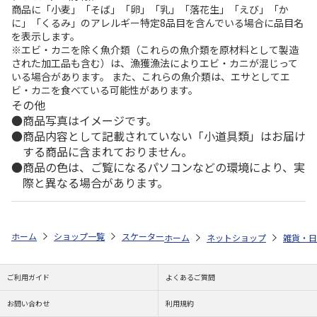
商品に「小麦」「そば」「卵」「乳」「落花生」「えび」「か
に」「くるみ」のアレルギー特定8品目を含んでいる場合に品目名
を表示します。
※エビ・カニを除く魚介類（これらの魚介類を原材料として製造
された加工品も含む）は、漁獲漁法によりエビ・カニが混じって
いる場合があります。 また、これらの魚介類は、エサとしてエ
ビ・カニを食べている可能性があります。
その他
商品写真はイメージです。
商品内容として記載されていない「小道具類」はお届け
する商品に含まれておりません。
商品の色は、ご覧になるパソコンなどの環境により、実
際と異なる場合があります。
ホーム
ショップ一覧
スケーター
プッシュボタン付密閉保存容器 800ml 
ホーム
ネットショップ
雑貨・日
ご利用ガイド
よくあるご質問
お問い合わせ
利用規約