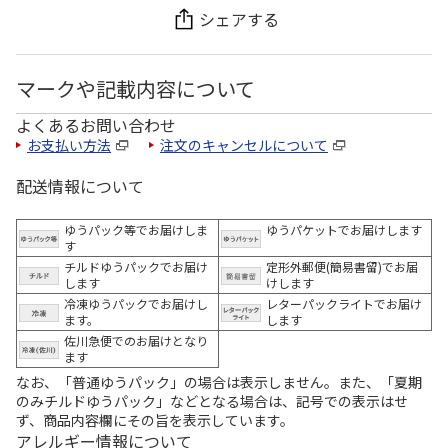
シェアする
マークや記載内容について
よくあるお問い合わせ
お支払い方法
注文のキャンセルについて
配送情報について
ゆうパック等でお届けしま
ゆうパケットでお届けします
す
チルドゆうパックでお届け
定形外郵便(簡易書留)でお届
します
けします
冷凍ゆうパックでお届けし
レターパックライトでお届け
ます。
します
佐川急便でのお届けとなり
ます
なお、「普通ゆうパック」の場合は表示しません。また、「夏期
のみチルドゆうパック」などとなる場合は、記号での表示はせ
ず、商品内容欄にその旨を表示しています。
アレルギー情報について