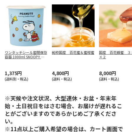
ワンタッチシール密閉保存
純粋国産 百花蜜＆蜜柑蜜
国産 百花蜂蜜 ３
容器 1000ml SNOOPY ク
×２
ッキー SOT10
1,375円
4,800円
8,000円
(送料別・税込)
(送料・税込)
(送料・税込)
※天候や注文状況、大型連休・お盆・年末年
始・土日祝日をはさむ場合、お届けが遅れるこ
とがございますのであらかじめご了承くださ
い。
※11点以上ご購入希望の場合は、カート画面で