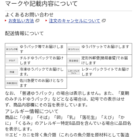
マークや記載内容について
よくあるお問い合わせ
お支払い方法
注文のキャンセルについて
配送情報について
ゆうパック等でお届けしま
ゆうパケットでお届けします
す
チルドゆうパックでお届け
定形外郵便(簡易書留)でお届
します
けします
冷凍ゆうパックでお届けし
レターパックライトでお届け
ます。
します
佐川急便でのお届けとなり
ます
なお、「普通ゆうパック」の場合は表示しません。また、「夏期
のみチルドゆうパック」などとなる場合は、記号での表示はせ
ず、商品内容欄にその旨を表示しています。
アレルギー情報について
商品に「小麦」「そば」「卵」「乳」「落花生」「えび」「か
に」「くるみ」のアレルギー特定8品目を含んでいる場合に品目名
を表示します。
※エビ・カニを除く魚介類（これらの魚介類を原材料として製造