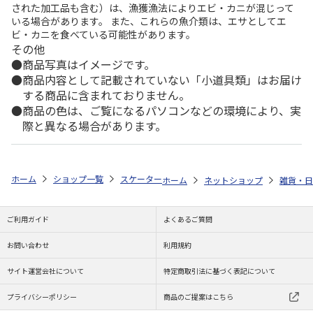
された加工品も含む）は、漁獲漁法によりエビ・カニが混じって
いる場合があります。 また、これらの魚介類は、エサとしてエ
ビ・カニを食べている可能性があります。
その他
商品写真はイメージです。
商品内容として記載されていない「小道具類」はお届け
する商品に含まれておりません。
商品の色は、ご覧になるパソコンなどの環境により、実
際と異なる場合があります。
ホーム
ショップ一覧
スケーター
メラミンタンブラー SNOOPY クッキ
ホーム
ネットショップ
雑貨・日
ご利用ガイド
よくあるご質問
お問い合わせ
利用規約
サイト運営会社について
特定商取引法に基づく表記について
プライバシーポリシー
商品のご提案はこちら