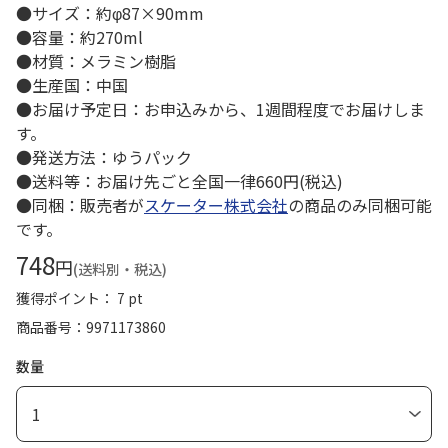
●サイズ：約φ87×90mm
●容量：約270ml
●材質：メラミン樹脂
●生産国：中国
●お届け予定日：お申込みから、1週間程度でお届けしま
す。
●発送方法：ゆうパック
●送料等：お届け先ごと全国一律660円(税込)
●同梱：販売者が
スケーター株式会社
の商品のみ同梱可能
です。
748
円
(送料別・税込)
獲得ポイント： 7 pt
商品番号
9971173860
数量
1