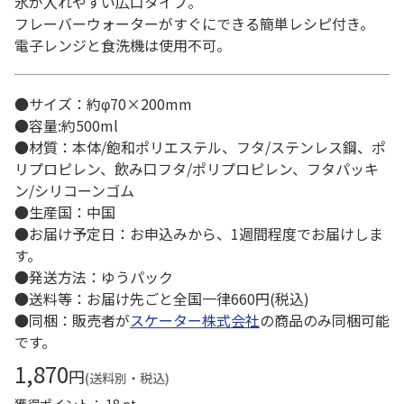
氷が入れやすい広口タイプ。
フレーバーウォーターがすぐにできる簡単レシピ付き。
電子レンジと食洗機は使用不可。
●サイズ：約φ70×200mm
●容量:約500ml
●材質：本体/飽和ポリエステル、フタ/ステンレス鋼、ポ
リプロピレン、飲み口フタ/ポリプロピレン、フタパッキ
ン/シリコーンゴム
●生産国：中国
●お届け予定日：お申込みから、1週間程度でお届けしま
す。
●発送方法：ゆうパック
●送料等：お届け先ごと全国一律660円(税込)
●同梱：販売者が
スケーター株式会社
の商品のみ同梱可能
です。
1,870
円
(送料別・税込)