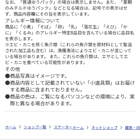
なお、「普通ゆうパック」の場合は表示しません。また、「夏期
のみチルドゆうパック」などとなる場合は、記号での表示はせ
ず、商品内容欄にその旨を表示しています。
アレルギー情報について
商品に「小麦」「そば」「卵」「乳」「落花生」「えび」「か
に」「くるみ」のアレルギー特定8品目を含んでいる場合に品目名
を表示します。
※エビ・カニを除く魚介類（これらの魚介類を原材料として製造
された加工品も含む）は、漁獲漁法によりエビ・カニが混じって
いる場合があります。 また、これらの魚介類は、エサとしてエ
ビ・カニを食べている可能性があります。
その他
商品写真はイメージです。
商品内容として記載されていない「小道具類」はお届け
する商品に含まれておりません。
商品の色は、ご覧になるパソコンなどの環境により、実
際と異なる場合があります。
ホーム
ショップ一覧
スケーター
スタイリッシュブローボトル SNOOPY 
ホーム
ネットショップ
雑貨・日