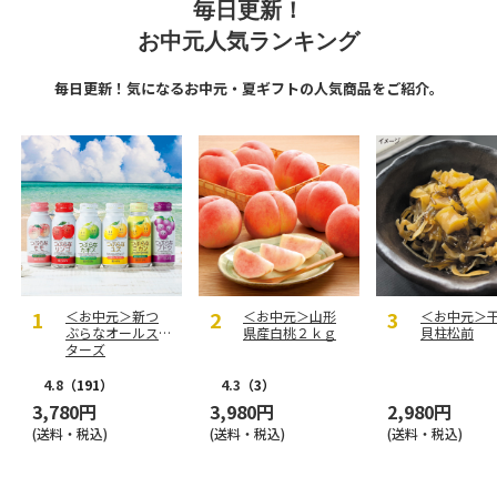
毎日更新！
お中元人気ランキング
毎日更新！気になるお中元・夏ギフトの人気商品をご紹介。
＜お中元＞新つ
＜お中元＞山形
＜お中元＞
ぶらなオールス
県産白桃２ｋｇ
貝柱松前
ターズ
4.8
（191）
4.3
（3）
3,780円
3,980円
2,980円
(送料・税込)
(送料・税込)
(送料・税込)