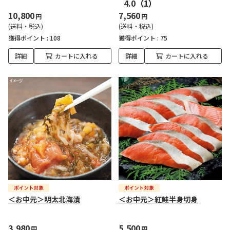
4.0
（1）
10,800
7,560
円
円
(送料・税込)
(送料・税込)
獲得ポイント :
108
獲得ポイント :
75
詳細
カートに入れる
詳細
カートに入れる
＜お中元＞明太北海漬
＜お中元＞紅鮭半身切身
3,980
5,500
円
円