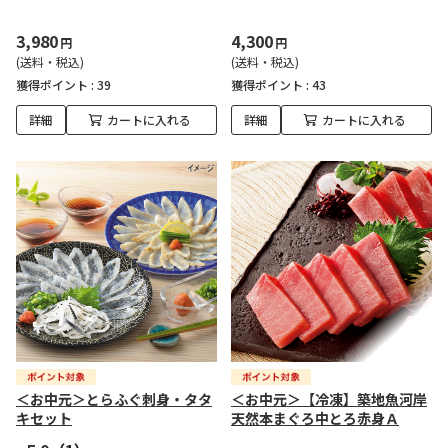
3,980
4,300
円
円
(送料・税込)
(送料・税込)
獲得ポイント :
39
獲得ポイント :
43
詳細
カートに入れる
詳細
カートに入れる
＜お中元＞とらふぐ刺身・タタ
＜お中元＞【冷凍】築地魚河岸
キセット
天然本まぐろ中とろ赤身Ａ