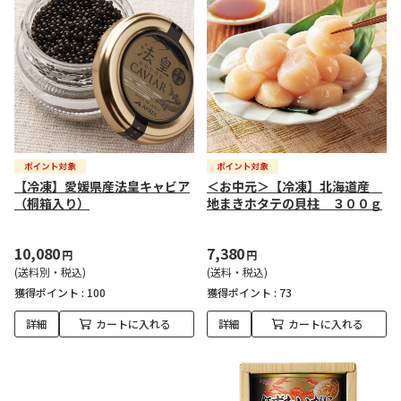
【冷凍】愛媛県産法皇キャビア
＜お中元＞【冷凍】北海道産
（桐箱入り）
地まきホタテの貝柱 ３００ｇ
10,080
7,380
円
円
(送料別・税込)
(送料・税込)
獲得ポイント :
100
獲得ポイント :
73
詳細
カートに入れる
詳細
カートに入れる