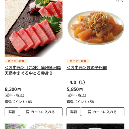
＜お中元＞【冷凍】築地魚河岸
＜お中元＞数の子松前
天然本まぐろ中とろ赤身Ｂ
4.0
（1）
8,300
5,850
円
円
(送料・税込)
(送料・税込)
獲得ポイント :
83
獲得ポイント :
58
詳細
カートに入れる
詳細
カートに入れる