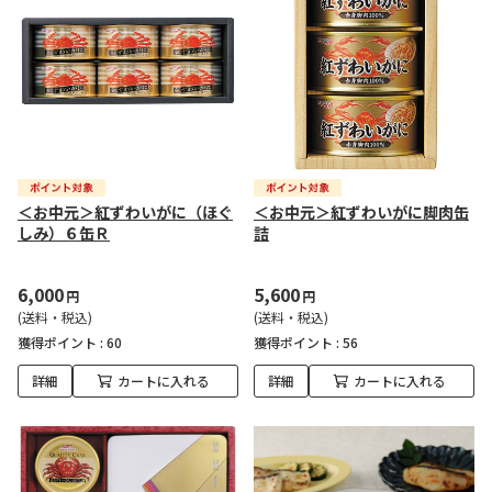
＜お中元＞紅ずわいがに（ほぐ
＜お中元＞紅ずわいがに脚肉缶
しみ）６缶Ｒ
詰
6,000
5,600
円
円
(送料・税込)
(送料・税込)
獲得ポイント :
60
獲得ポイント :
56
詳細
カートに入れる
詳細
カートに入れる