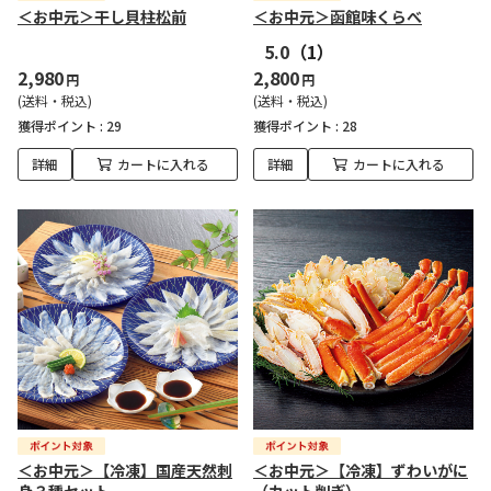
＜お中元＞干し貝柱松前
＜お中元＞函館味くらべ
5.0
（1）
2,980
2,800
円
円
(送料・税込)
(送料・税込)
獲得ポイント :
29
獲得ポイント :
28
詳細
カートに入れる
詳細
カートに入れる
＜お中元＞【冷凍】国産天然刺
＜お中元＞【冷凍】ずわいがに