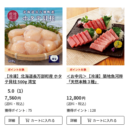
【冷凍】北海道長万部町産 ホタ
＜お中元＞【冷凍】築地魚河岸
テ貝柱 500g 湾宝
「天然本鮪３種」
5.0
（1）
7,560
12,800
円
円
(送料・税込)
(送料・税込)
獲得ポイント :
75
獲得ポイント :
128
詳細
カートに入れる
詳細
カートに入れる