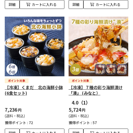
詳細
カートに入れる
詳細
カートに入れる
【冷凍】くまだ 北の海鮮小鉢
【冷凍】７種の彩り海鮮漬け
(6食セット)
「湊」 (みなと）
4.0
（1）
7,236
5,724
円
円
(送料・税込)
(送料・税込)
獲得ポイント :
72
獲得ポイント :
57
詳細
カートに入れる
詳細
カートに入れる