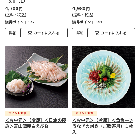
5.0
（1）
4,700
4,980
円
円
(送料・税込)
(送料・税込)
獲得ポイント :
47
獲得ポイント :
49
詳細
カートに入れる
詳細
カートに入れる
＜お中元＞【冷凍】＜日本の極
＜お中元＞【冷凍】＜魚魚一＞
み＞富山湾産白えびＢ
うなぎの刺身（ご贈答用）１枚
入