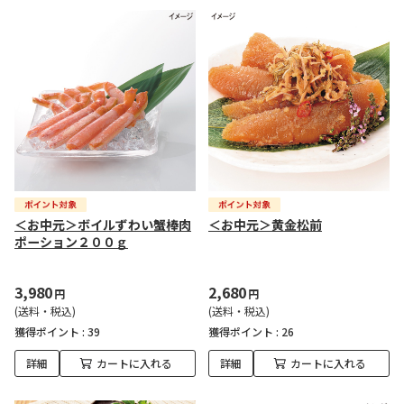
＜お中元＞ボイルずわい蟹棒肉
＜お中元＞黄金松前
ポーション２００ｇ
3,980
2,680
円
円
(送料・税込)
(送料・税込)
獲得ポイント :
39
獲得ポイント :
26
詳細
カートに入れる
詳細
カートに入れる