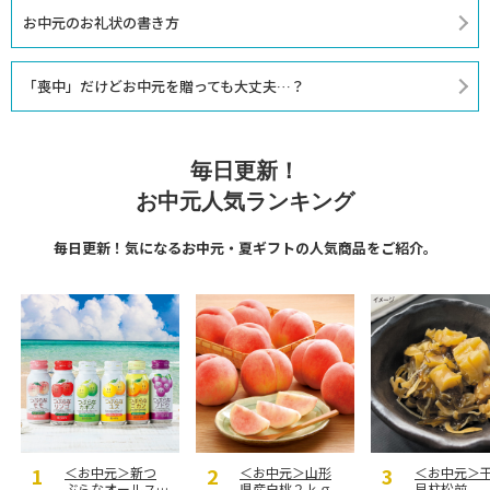
お中元のお礼状の書き方
「喪中」だけどお中元を贈っても大丈夫…？
毎日更新！
お中元人気ランキング
毎日更新！気になるお中元・夏ギフトの人気商品をご紹介。
＜お中元＞新つ
＜お中元＞山形
＜お中元＞
ぶらなオールス
県産白桃２ｋｇ
貝柱松前