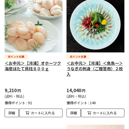
＜お中元＞【冷凍】オホーツク
＜お中元＞【冷凍】＜魚魚一＞
海産ほたて貝柱８００ｇ
うなぎの刺身（ご贈答用）２枚
入
9,210
14,040
円
円
(送料・税込)
(送料・税込)
獲得ポイント :
92
獲得ポイント :
140
詳細
カートに入れる
詳細
カートに入れる