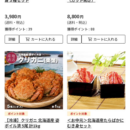
身３種セット
（カット削ぎ）
3,980
8,800
円
円
(送料・税込)
(送料・税込)
獲得ポイント :
39
獲得ポイント :
88
詳細
カートに入れる
詳細
カートに入れる
【冷凍】クリガニ 北海道産 姿
＜お中元＞北海道産たらばかに
ボイル済 5尾 計1kg
むき身セット