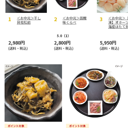
＜お中元＞干し
＜お中元＞函館
＜お中元＞
貝柱松前
味くらべ
凍】オホー
海産ほたて
４００ｇ
5.0
（1）
2,980円
2,800円
5,950円
(送料・税込)
(送料・税込)
(送料・税込)