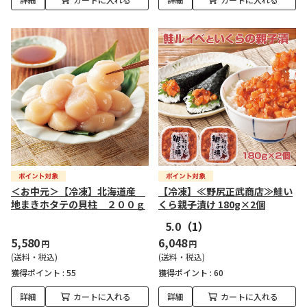
＜お中元＞【冷凍】北海道産
【冷凍】≪野尻正武商店≫鮭い
地まきホタテの貝柱 ２００ｇ
くら親子漬け 180g×2個
5.0
（1）
5,580
6,048
円
円
(送料・税込)
(送料・税込)
獲得ポイント :
55
獲得ポイント :
60
詳細
カートに入れる
詳細
カートに入れる