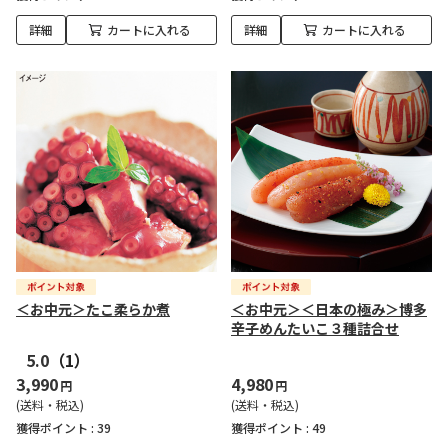
詳細
カートに入れる
詳細
カートに入れる
＜お中元＞たこ柔らか煮
＜お中元＞＜日本の極み＞博多
辛子めんたいこ３種詰合せ
5.0
（1）
3,990
4,980
円
円
(送料・税込)
(送料・税込)
獲得ポイント :
39
獲得ポイント :
49