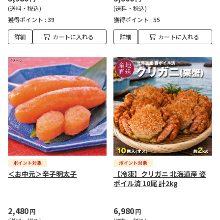
(送料・税込)
(送料・税込)
獲得ポイント :
39
獲得ポイント :
55
詳細
カートに入れる
詳細
カートに入れる
＜お中元＞辛子明太子
【冷凍】クリガニ 北海道産 姿
ボイル済 10尾 計2kg
2,480
6,980
円
円