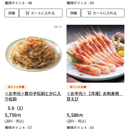
獲得ポイント :
48
獲得ポイント :
59
詳細
カートに入れる
詳細
カートに入れる
＜お中元＞数の子松前とかに入
＜お中元＞【冷凍】お刺身用
り松前
甘えび
5.0
（1）
5,750
5,580
円
円
(送料・税込)
(送料・税込)
獲得ポイント :
57
獲得ポイント :
55