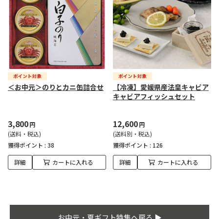
＜お中元＞のりとカニ缶詰合せ
【冷凍】愛媛県産法皇キャビア
キャビアフィッシュセット
3,800
12,600
円
円
(送料・税込)
(送料別・税込)
獲得ポイント :
38
獲得ポイント :
126
詳細
カートに入れる
詳細
カートに入れる
お中元・夏ギフト特集へ戻る ▶