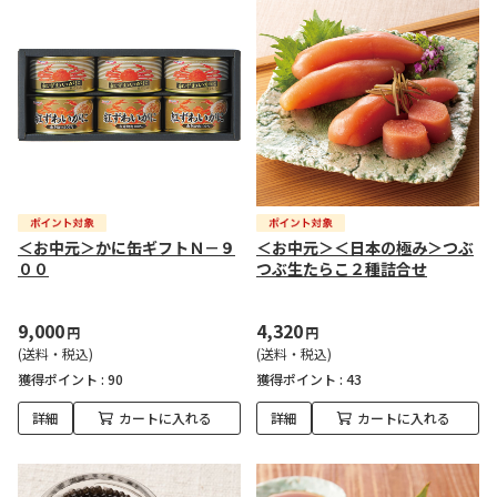
＜お中元＞かに缶ギフトＮ－９
＜お中元＞＜日本の極み＞つぶ
００
つぶ生たらこ２種詰合せ
9,000
4,320
円
円
(送料・税込)
(送料・税込)
獲得ポイント :
90
獲得ポイント :
43
詳細
カートに入れる
詳細
カートに入れる