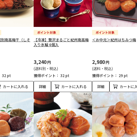
選別南高梅干（しそ
【冷凍】贅沢まるごと紀州南高梅
＜お中元＞紀州はちみつ梅
入り氷輪 6個入
3,240
2,980
円
円
(送料別・税込)
(送料・税込)
：
32 pt
獲得ポイント：
32 pt
獲得ポイント：
29 pt
カートに入れる
詳細
カートに入れる
詳細
カートに