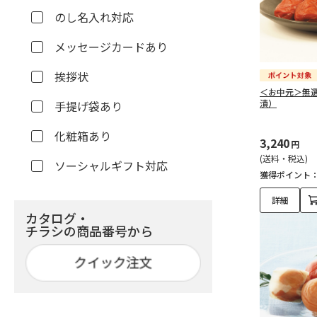
のし名入れ対応
メッセージカードあり
挨拶状
＜お中元＞無
漬）
手提げ袋あり
化粧箱あり
3,240
円
(送料・税込)
ソーシャルギフト対応
獲得ポイント
詳細
カタログ・
チラシの商品番号から