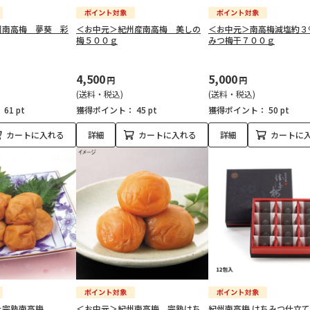
州南高梅 夢葵 彩
＜お中元＞紀州産南高梅 美しの
＜お中元＞南高梅減塩約３
梅５００ｇ
みつ梅干７００ｇ
4,500
5,000
円
円
(送料・税込)
(送料・税込)
：
61 pt
獲得ポイント：
45 pt
獲得ポイント：
50 pt
カートに入れる
詳細
カートに入れる
詳細
カートに
上完熟南高梅
＜お中元＞紀州南高梅 完熟はち
紀州南高梅 はちみつ仕立