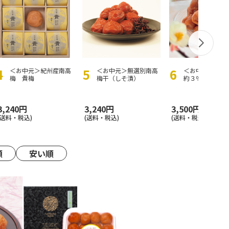
＜お中元＞紀州産南高
＜お中元＞無選別南高
＜お中元＞南高
梅 貴梅
梅干（しそ漬）
約３％はちみつ
５０ｇ
3,240円
3,240円
3,500円
(送料・税込)
(送料・税込)
(送料・税込)
順
安い順