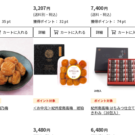
3,207
7,400
円
円
(送料別・税込)
(送料・税込)
：
35 pt
獲得ポイント：
32 pt
獲得ポイント：
74 pt
カートに入れる
詳細
カートに入れる
詳細
カートに
壌乃梅
＜お中元＞紀州産南高梅 琥珀
紀州南高梅 はちみつ仕立
きわみ（20包入）
3,480
6,480
円
円