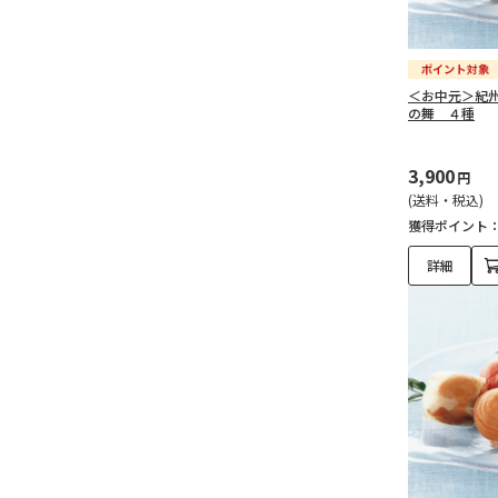
＜お中元＞紀
の舞 ４種
3,900
円
(送料・税込)
獲得ポイント
詳細