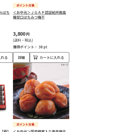
％はち
＜お中元＞ＪＧＡＰ認証紀州南高
梅甘口はちみつ梅干
3,800
円
(送料・税込)
獲得ポイント：
38 pt
入れる
詳細
カートに入れる
て【極】
＜お中元＞国産蜂蜜入り南高梅干