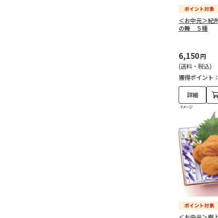
＜お中元＞紀
の舞 ５種
6,150
円
(送料・税込)
獲得ポイント
詳細
＜お中元＞樹