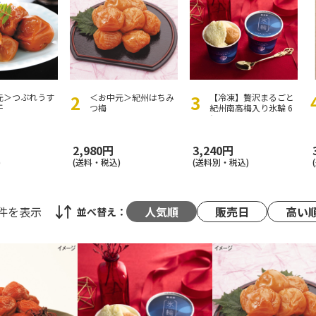
元＞つぶれうす
＜お中元＞紀州はちみ
【冷凍】贅沢まるごと
干
つ梅
紀州南高梅入り氷輪 6
個入
）
2,980円
3,240円
)
(送料・税込)
(送料別・税込)
4件
を表示
人気順
販売日
高い
並べ替え：