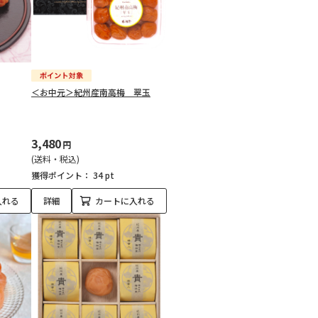
＜お中元＞紀州産南高梅 翠玉
3,480
円
(送料・税込)
獲得ポイント：
34 pt
入れる
詳細
カートに入れる