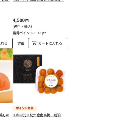
4,500
円
(送料・税込)
獲得ポイント：
45 pt
入れる
詳細
カートに入れる
美しの
＜お中元＞紀州産南高梅 琥珀