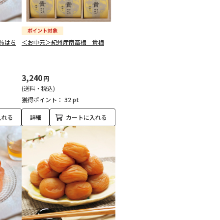
％はち
＜お中元＞紀州産南高梅 貴梅
3,240
円
(送料・税込)
獲得ポイント：
32 pt
入れる
詳細
カートに入れる