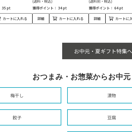
(送料・税込)
(送料別・税込)
：
35 pt
獲得ポイント：
34 pt
獲得ポイント：
64 pt
カートに入れる
詳細
カートに入れる
詳細
カートに
お中元・夏ギフト特集へ
おつまみ・お惣菜からお中元
梅干し
漬物
餃子
豆腐