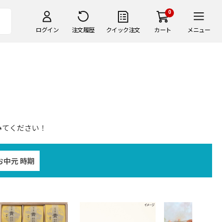
0
ログイン
注文履歴
クイック注文
カート
メニュー
みてください！
お中元 時期