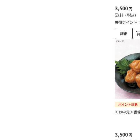
3,500
円
(送料・税込)
獲得ポイント
詳細
＜お中元＞香
3,500
円