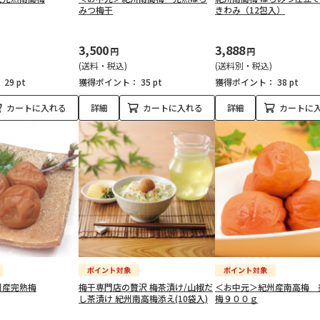
みつ梅干
きわみ（12包入）
3,500
3,888
円
円
(送料・税込)
(送料別・税込)
：
29 pt
獲得ポイント：
35 pt
獲得ポイント：
38 pt
カートに入れる
詳細
カートに入れる
詳細
カートに
州産完熟梅
梅干専門店の贅沢 梅茶漬け/山椒だ
＜お中元＞紀州産南高梅 
し茶漬け 紀州南高梅添え(10袋入)
梅９００ｇ