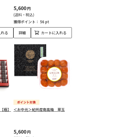
5,600
円
(送料・税込)
獲得ポイント：
56 pt
入れる
詳細
カートに入れる
て【極】
＜お中元＞紀州産南高梅 翠玉
5,600
円