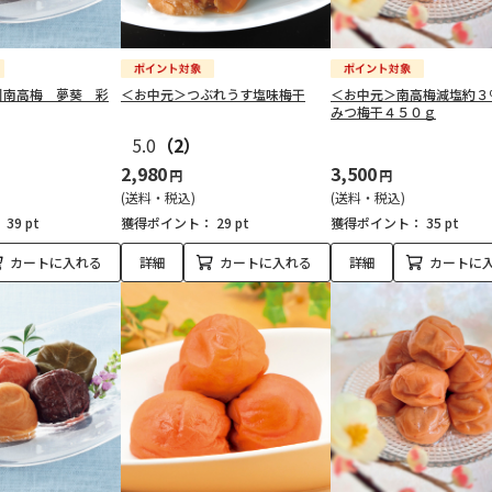
州南高梅 夢葵 彩
＜お中元＞つぶれうす塩味梅干
＜お中元＞南高梅減塩約３
みつ梅干４５０ｇ
5.0
（2）
2,980
3,500
円
円
(送料・税込)
(送料・税込)
：
39 pt
獲得ポイント：
29 pt
獲得ポイント：
35 pt
カートに入れる
詳細
カートに入れる
詳細
カートに