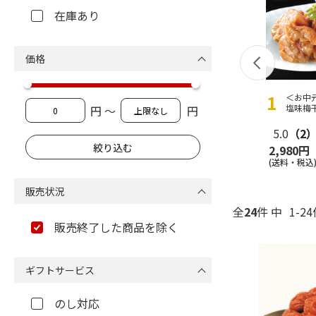
在庫あり
価格
＜お中
塩味梅
円 ～
円
5.0
（2
2,980円
(送料・税込
販売状況
全
24
件 中
1-2
販売終了した商品を除く
ギフトサービス
のし対応