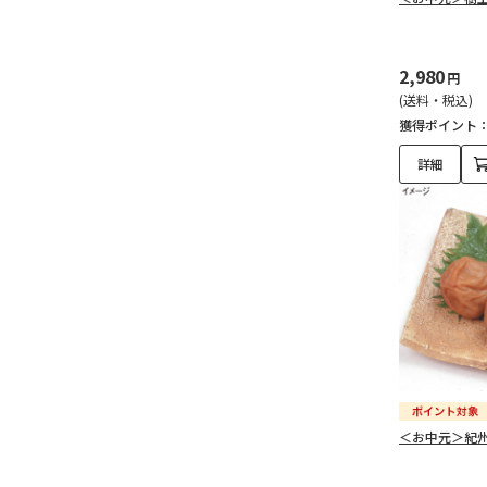
2,980
円
(送料・税込)
獲得ポイント
詳細
＜お中元＞紀