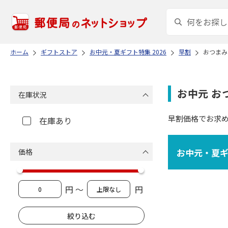
ホーム
ギフトストア
お中元・夏ギフト特集 2026
早割
おつまみ
お中元 お
在庫状況
早割価格でお求
在庫あり
お中元・夏ギフ
価格
円 ～
円