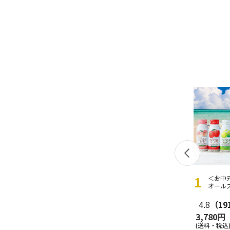
＜お中
オール
4.8
（19
3,780円
(送料・税込