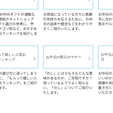
6年お中元ギフトの通販な
お世話になっている方々に感謝
お中元の
便局のネットショップ
の気持ちを伝えるために、お中
手に合わ
フト選びの参考に、予
元の由来や歴史などをわかりや
意点やル
テゴリ別など、おすすめ
すくご紹介いたします。
元ランキングを紹介しま
って嬉しい人気お
お中元
お中元の熨斗のマナー
ランキング
方
の選び方に迷ってしまう
「のし」にはそもそもどんな意
お中元の
に、「もらって嬉しい人
味があるのか、ご存知ですか？
いいのか
元ランキング」をご紹介
知っているようでよく知らな
感謝の気
ます。
い、「のし」についてご紹介い
書き方と
たします。
いただき