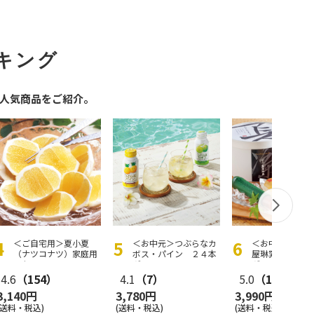
キング
人気商品をご紹介。
＜ご自宅用＞夏小夏
＜お中元＞つぶらなカ
＜お中元＞＜京
（ナツコナツ）家庭用
ボス・パイン ２４本
屋琳窕＞京のひ
３ｋｇ
ギフト
ギフト
4.6
（154）
4.1
（7）
5.0
（1）
3,140円
3,780円
3,990円
(送料・税込)
(送料・税込)
(送料・税込)