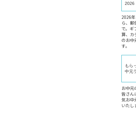
2026
202
ら、郵
で。ギ
算、カ
のお中
す。
もら
中元
お中元
皆さん
気お中
いたし