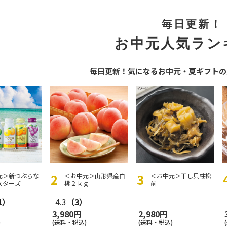
毎日更新！
お中元人気ラン
毎日更新！気になるお中元・夏ギフトの
元＞新つぶらな
＜お中元＞山形県産白
＜お中元＞干し貝柱松
スターズ
桃２ｋｇ
前
1）
4.3
（3）
3,980円
2,980円
)
(送料・税込)
(送料・税込)