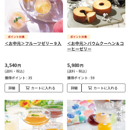
＜お中元＞フルーツゼリー９入
＜お中元＞バウムクーヘン＆コ
ーヒーゼリー
3,540
5,980
円
円
(送料・税込)
(送料・税込)
獲得ポイント :
35
獲得ポイント :
59
詳細
カートに入れる
詳細
カートに入れる