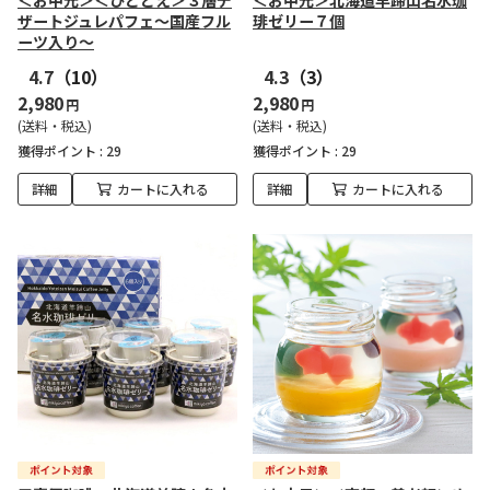
＜お中元＞＜ひととえ＞３層デ
＜お中元＞北海道羊蹄山名水珈
ザートジュレパフェ～国産フル
琲ゼリー７個
ーツ入り～
4.7
（10）
4.3
（3）
2,980
2,980
円
円
(送料・税込)
(送料・税込)
獲得ポイント :
29
獲得ポイント :
29
詳細
カートに入れる
詳細
カートに入れる