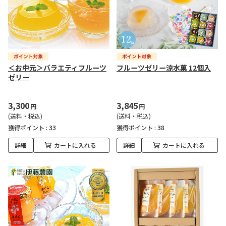
＜お中元＞バラエティフルーツ
フルーツゼリー涼水菓 12個入
ゼリー
3,300
3,845
円
円
(送料・税込)
(送料・税込)
獲得ポイント :
33
獲得ポイント :
38
詳細
カートに入れる
詳細
カートに入れる