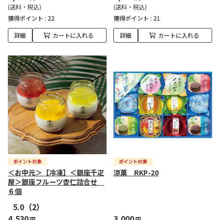
(送料・税込)
(送料・税込)
獲得ポイント :
22
獲得ポイント :
21
詳細
カートに入れる
詳細
カートに入れる
＜お中元＞【冷凍】＜銀座千疋
涼菓 RKP-20
屋＞銀座フルーツ杏仁詰合せ
６個
5.0
（2）
4,530
3,000
円
円