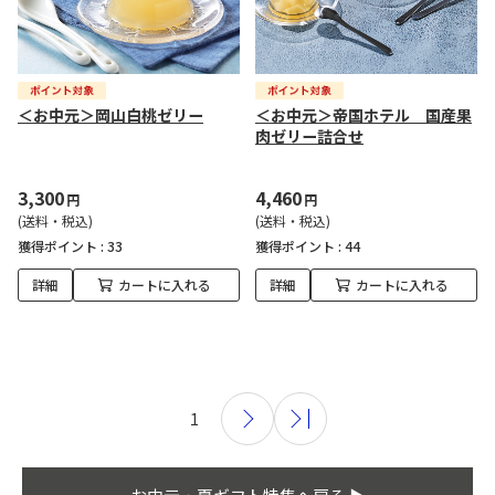
＜お中元＞岡山白桃ゼリー
＜お中元＞帝国ホテル 国産果
肉ゼリー詰合せ
3,300
4,460
円
円
(送料・税込)
(送料・税込)
獲得ポイント :
33
獲得ポイント :
44
詳細
カートに入れる
詳細
カートに入れる
1