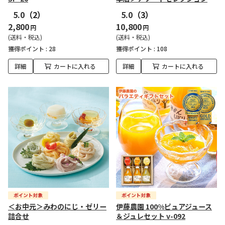
5.0
（2）
5.0
（3）
2,800
10,800
円
円
(送料・税込)
(送料・税込)
獲得ポイント :
28
獲得ポイント :
108
詳細
カートに入れる
詳細
カートに入れる
＜お中元＞みわのにじ・ゼリー
伊藤農園 100%ピュアジュース
詰合せ
＆ジュレセット v-092