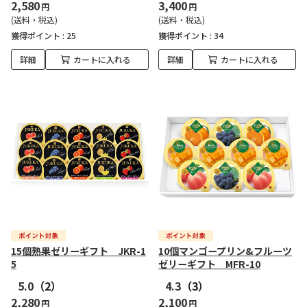
2,580
3,400
円
円
(送料・税込)
(送料・税込)
獲得ポイント :
25
獲得ポイント :
34
詳細
カートに入れる
詳細
カートに入れる
15個熟果ゼリーギフト JKR-1
10個マンゴープリン&フルーツ
5
ゼリーギフト MFR-10
5.0
（2）
4.3
（3）
2,280
2,100
円
円