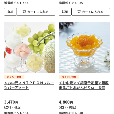
獲得ポイント :
34
獲得ポイント :
35
詳細
カートに入れる
詳細
カートに入れる
＜お中元＞ＮＩＰＰＯＮフルー
＜お中元＞＜銀座千疋屋＞銀座
ツバーアソート
まるごとみかんぜりぃ ６個
3,470
4,860
円
円
(送料・税込)
(送料・税込)
獲得ポイント :
34
獲得ポイント :
48