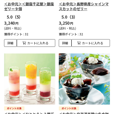
＜お中元＞＜銀座千疋屋＞銀座
＜お中元＞長野県産シャインマ
ゼリー９個
スカットのゼリー
5.0
（5）
5.0
（3）
3,240
3,250
円
円
(送料・税込)
(送料・税込)
獲得ポイント :
32
獲得ポイント :
32
詳細
カートに入れる
詳細
カートに入れる