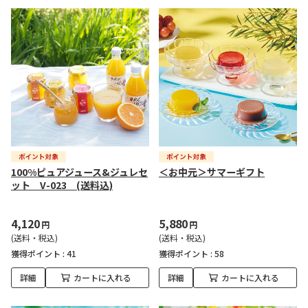
100%ピュアジュース&ジュレセ
＜お中元＞サマーギフト
ット V-023 (送料込)
4,120
5,880
円
円
(送料・税込)
(送料・税込)
獲得ポイント :
41
獲得ポイント :
58
詳細
カートに入れる
詳細
カートに入れる