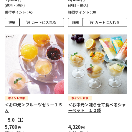
(送料・税込)
(送料・税込)
獲得ポイント :
45
獲得ポイント :
30
詳細
カートに入れる
詳細
カートに入れる
＜お中元＞フルーツゼリー１５
＜お中元＞凍らせて食べるシャ
入
ーベット １０袋
5.0
（1）
5,700
4,320
円
円