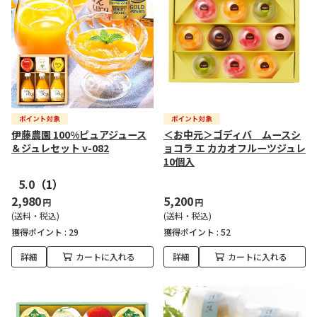
伊藤農園 100%ピュアジュース
＜お中元＞ゴディバ ムースシ
＆ジュレセット v-082
ョコラ エ カカオフルーツジュレ
10個入
5.0
（1）
2,980
5,200
円
円
(送料・税込)
(送料・税込)
獲得ポイント :
29
獲得ポイント :
52
詳細
カートに入れる
詳細
カートに入れる