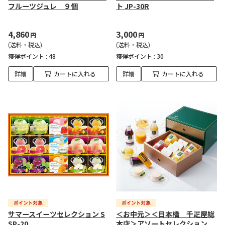
フルーツジュレ ９個
ト JP-30R
4,860
3,000
円
円
(送料・税込)
(送料・税込)
獲得ポイント :
48
獲得ポイント :
30
詳細
カートに入れる
詳細
カートに入れる
サマースイーツセレクション S
＜お中元＞＜日本橋 千疋屋総
SP-20
本店＞アソートセレクション