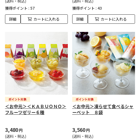
(送料・税込)
(送料・税込)
獲得ポイント :
57
獲得ポイント :
43
詳細
カートに入れる
詳細
カートに入れる
＜お中元＞＜ＫＡＢＵＯＮＯ＞
＜お中元＞凍らせて食べるシャ
フルーツゼリー６種
ーベット ８袋
3,480
3,560
円
円
(送料・税込)
(送料・税込)