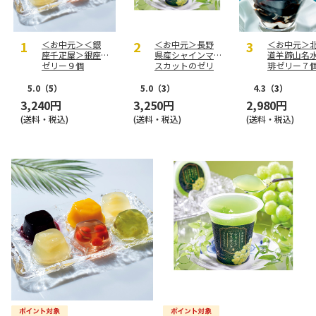
＜お中元＞＜銀
＜お中元＞長野
＜お中元＞
座千疋屋＞銀座
県産シャインマ
道羊蹄山名
ゼリー９個
スカットのゼリ
琲ゼリー７
ー
5.0
（5）
5.0
（3）
4.3
（3）
3,240円
3,250円
2,980円
(送料・税込)
(送料・税込)
(送料・税込)