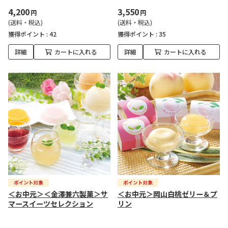
4,200
3,550
円
円
(送料・税込)
(送料・税込)
獲得ポイント :
42
獲得ポイント :
35
詳細
カートに入れる
詳細
カートに入れる
＜お中元＞＜金澤兼六製菓＞サ
＜お中元＞岡山白桃ゼリー＆プ
マースイーツセレクション
リン