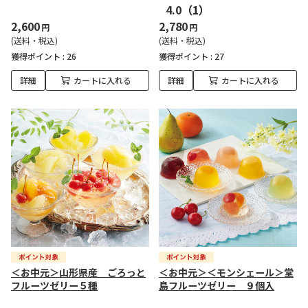
4.0
（1）
2,600
2,780
円
円
(送料・税込)
(送料・税込)
獲得ポイント :
26
獲得ポイント :
27
詳細
カートに入れる
詳細
カートに入れる
＜お中元＞山形県産 ごろっと
＜お中元＞＜モンシェール＞堂
フルーツゼリー５種
島フルーツゼリー ９個入