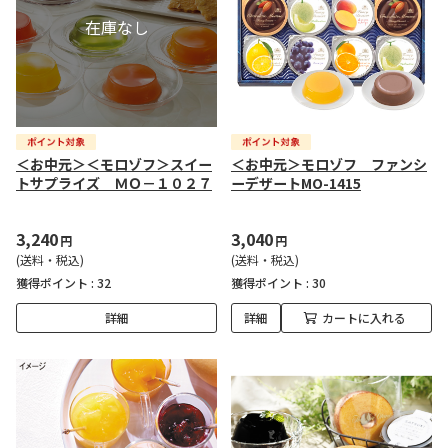
＜お中元＞＜モロゾフ＞スイー
＜お中元＞モロゾフ ファンシ
トサプライズ ＭＯ－１０２７
ーデザートMO-1415
3,240
3,040
円
円
(送料・税込)
(送料・税込)
獲得ポイント :
32
獲得ポイント :
30
詳細
詳細
カートに入れる