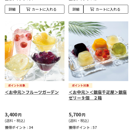
詳細
カートに入れる
詳細
カートに入れる
＜お中元＞フルーツガーデン
＜お中元＞＜銀座千疋屋＞銀座
ゼリー９個 ２箱
3,400
5,700
円
円
(送料・税込)
(送料・税込)
獲得ポイント :
34
獲得ポイント :
57