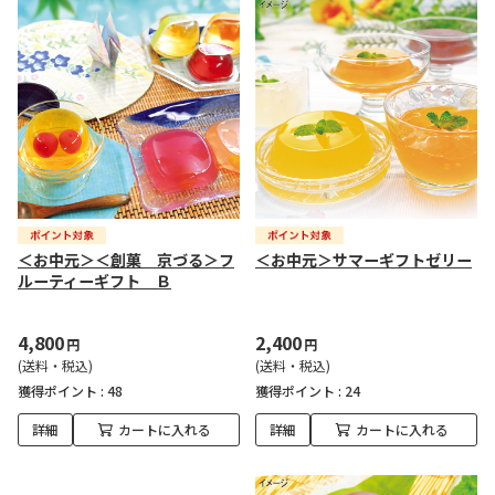
＜お中元＞＜創菓 京づる＞フ
＜お中元＞サマーギフトゼリー
ルーティーギフト Ｂ
4,800
2,400
円
円
(送料・税込)
(送料・税込)
獲得ポイント :
48
獲得ポイント :
24
詳細
カートに入れる
詳細
カートに入れる