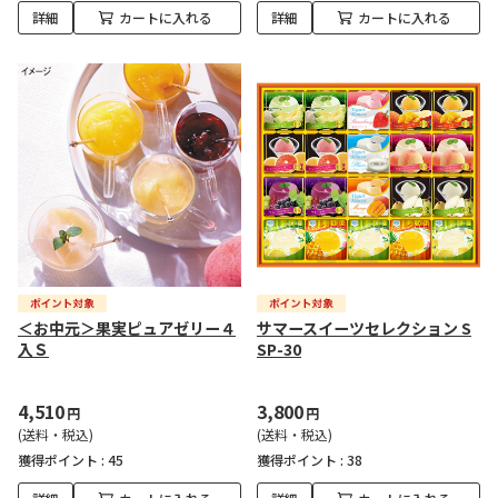
詳細
カートに入れる
詳細
カートに入れる
＜お中元＞果実ピュアゼリー４
サマースイーツセレクション S
入Ｓ
SP-30
4,510
3,800
円
円
(送料・税込)
(送料・税込)
獲得ポイント :
45
獲得ポイント :
38