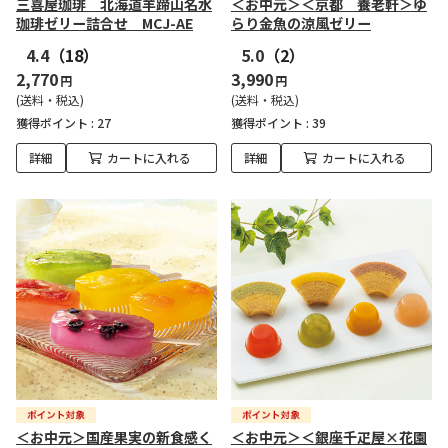
三喜屋珈琲 北海道羊蹄山名水
＜お中元＞＜京都 養老軒＞ゆ
珈琲ゼリー詰合せ MCJ-AE
らり金魚の涼風ゼリー
4.4
（18）
5.0
（2）
2,770
3,990
円
円
(送料・税込)
(送料・税込)
獲得ポイント :
27
獲得ポイント :
39
詳細
カートに入れる
詳細
カートに入れる
＜お中元＞国産果実の新食感く
＜お中元＞＜銀座千疋屋×花園