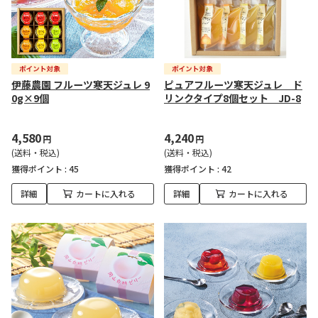
伊藤農園 フルーツ寒天ジュレ 9
ピュアフルーツ寒天ジュレ ド
0g×9個
リンクタイプ8個セット JD-8
4,580
4,240
円
円
(送料・税込)
(送料・税込)
獲得ポイント :
45
獲得ポイント :
42
詳細
カートに入れる
詳細
カートに入れる