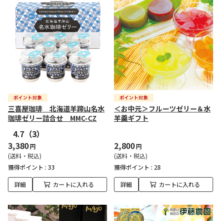
三喜屋珈琲 北海道羊蹄山名水
＜お中元＞フルーツゼリー＆水
珈琲ゼリー詰合せ MMC-CZ
羊羹ギフト
4.7
（3）
3,380
2,800
円
円
(送料・税込)
(送料・税込)
獲得ポイント :
33
獲得ポイント :
28
詳細
カートに入れる
詳細
カートに入れる