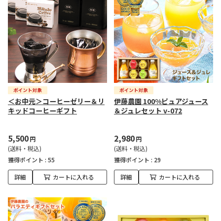
＜お中元＞コーヒーゼリー＆リ
伊藤農園 100%ピュアジュース
キッドコーヒーギフト
＆ジュレセット v-072
5,500
2,980
円
円
(送料・税込)
(送料・税込)
獲得ポイント :
55
獲得ポイント :
29
詳細
カートに入れる
詳細
カートに入れる