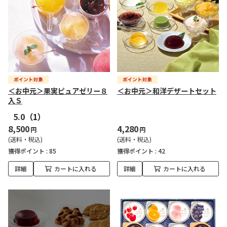
＜お中元＞果実ピュアゼリー８
＜お中元＞和洋デザートセット
入Ｓ
5.0
（1）
8,500
4,280
円
円
(送料・税込)
(送料・税込)
獲得ポイント :
85
獲得ポイント :
42
詳細
カートに入れる
詳細
カートに入れる