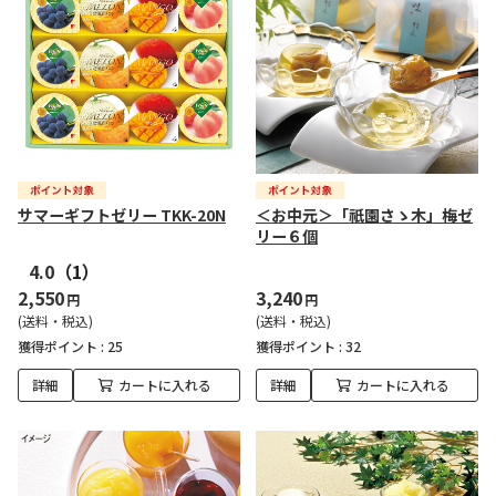
サマーギフトゼリー TKK-20N
＜お中元＞「祇園さゝ木」梅ゼ
リー６個
4.0
（1）
2,550
3,240
円
円
(送料・税込)
(送料・税込)
獲得ポイント :
25
獲得ポイント :
32
詳細
カートに入れる
詳細
カートに入れる