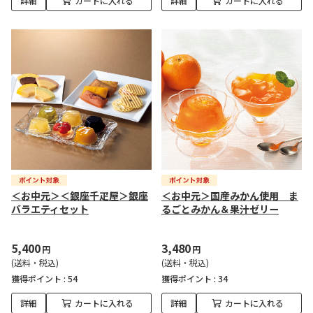
詳細
カートに入れる
詳細
カートに入れる
＜お中元＞＜銀座千疋屋＞銀座
＜お中元＞国産みかん使用 ま
バラエティセット
るごとみかん＆果汁ゼリー
5,400
3,480
円
円
(送料・税込)
(送料・税込)
獲得ポイント :
54
獲得ポイント :
34
詳細
カートに入れる
詳細
カートに入れる