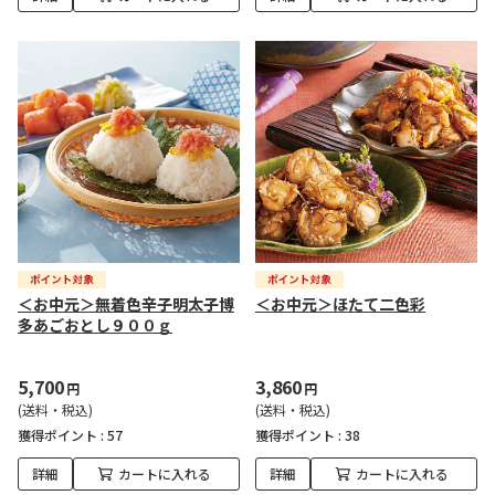
＜お中元＞無着色辛子明太子博
＜お中元＞ほたて二色彩
多あごおとし９００ｇ
5,700
3,860
円
円
(送料・税込)
(送料・税込)
獲得ポイント :
57
獲得ポイント :
38
詳細
カートに入れる
詳細
カートに入れる