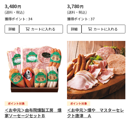
3,480
3,780
円
円
(送料・税込)
(送料・税込)
獲得ポイント :
34
獲得ポイント :
37
詳細
カートに入れる
詳細
カートに入れる
＜お中元＞由布院燻製工房 燻
＜お中元＞燻や マスターセレ
家ソーセージセットＢ
クト唐津 Ａ