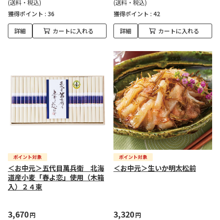
(送料・税込)
(送料・税込)
獲得ポイント :
36
獲得ポイント :
42
詳細
カートに入れる
詳細
カートに入れる
＜お中元＞五代目萬兵衛 北海
＜お中元＞生いか明太松前
道産小麦「春よ恋」使用（木箱
入）２４束
3,670
3,320
円
円