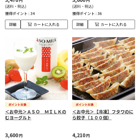
円
円
(送料・税込)
(送料・税込)
獲得ポイント :
34
獲得ポイント :
36
詳細
カートに入れる
詳細
カートに入れる
＜お中元＞ＡＳＯ ＭＩＬＫの
＜お中元＞【冷凍】フタワのに
むヨーグルト
ら餃子（１００個）
3,600
4,210
円
円