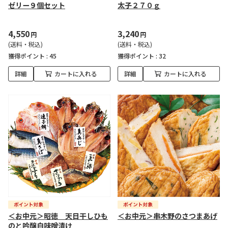
ゼリー９個セット
太子２７０ｇ
4,550
3,240
円
円
(送料・税込)
(送料・税込)
獲得ポイント :
45
獲得ポイント :
32
詳細
カートに入れる
詳細
カートに入れる
＜お中元＞昭徳 天日干しひも
＜お中元＞串木野のさつまあげ
のと吟醸白味噌漬け