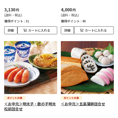
3,130
4,000
円
円
(送料・税込)
(送料・税込)
獲得ポイント :
31
獲得ポイント :
40
詳細
カートに入れる
詳細
カートに入れる
＜お中元＞明太子・数の子明太
＜お中元＞五島蒲鉾詰合せ
松前詰合せ