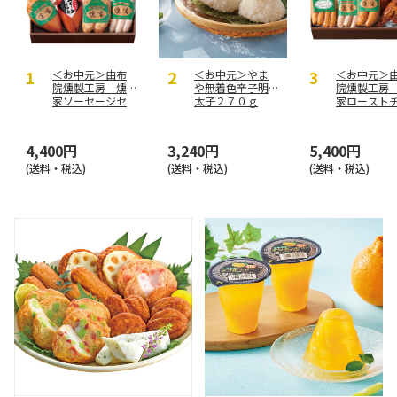
＜お中元＞由布
＜お中元＞やま
＜お中元＞
院燻製工房 燻
や無着色辛子明
院燻製工房
家ソーセージセ
太子２７０ｇ
家ロースト
ットＢ
ンとソーセ
セット
4,400円
3,240円
5,400円
(送料・税込)
(送料・税込)
(送料・税込)