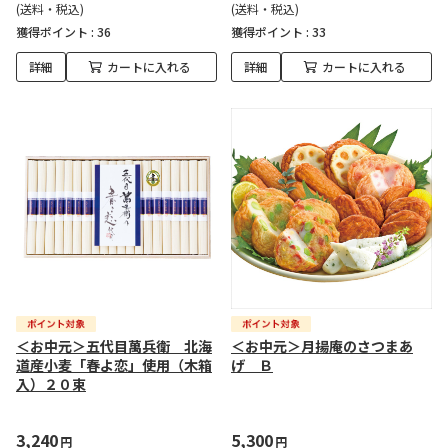
(送料・税込)
(送料・税込)
獲得ポイント :
36
獲得ポイント :
33
詳細
カートに入れる
詳細
カートに入れる
＜お中元＞五代目萬兵衛 北海
＜お中元＞月揚庵のさつまあ
道産小麦「春よ恋」使用（木箱
げ Ｂ
入）２０束
3,240
5,300
円
円