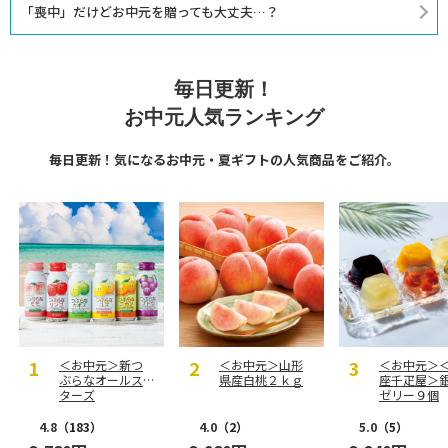
「喪中」だけどお中元を贈っても大丈夫…？
毎日更新！
お中元人気ランキング
毎日更新！気になるお中元・夏ギフトの人気商品をご紹介。
＜お中元＞新つ
＜お中元＞山形
＜お中元＞
ぶらなオールス
県産白桃２ｋｇ
座千疋屋＞
ターズ
ゼリー９個
4.8
（183）
4.0
（2）
5.0
（5）