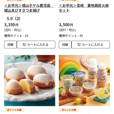
＜お中元＞城山ホテル鹿児島
＜お中元＞宮崎 妻地鶏炭火焼
城山ゑびすさつま揚げ
セット
5.0
（2）
3,350
3,500
円
円
(送料・税込)
(送料・税込)
獲得ポイント :
33
獲得ポイント :
35
詳細
カートに入れる
詳細
カートに入れる