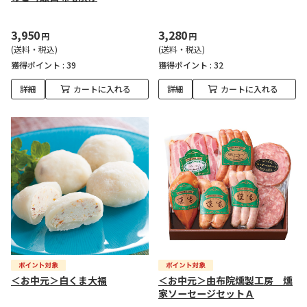
3,950
3,280
円
円
(送料・税込)
(送料・税込)
獲得ポイント :
39
獲得ポイント :
32
詳細
カートに入れる
詳細
カートに入れる
＜お中元＞白くま大福
＜お中元＞由布院燻製工房 燻
家ソーセージセットＡ