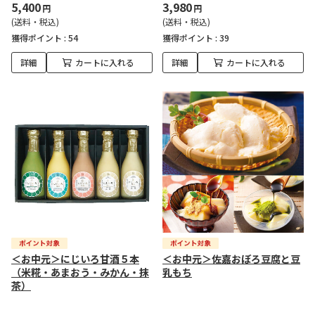
5,400
3,980
円
円
(送料・税込)
(送料・税込)
獲得ポイント :
54
獲得ポイント :
39
詳細
カートに入れる
詳細
カートに入れる
＜お中元＞にじいろ甘酒５本
＜お中元＞佐嘉おぼろ豆腐と豆
（米糀・あまおう・みかん・抹
乳もち
茶）