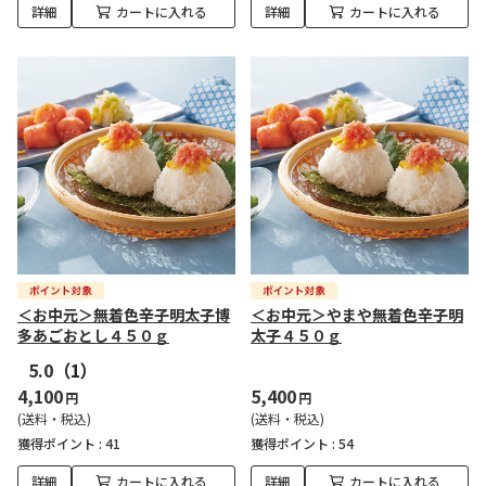
詳細
カートに入れる
詳細
カートに入れる
＜お中元＞無着色辛子明太子博
＜お中元＞やまや無着色辛子明
多あごおとし４５０ｇ
太子４５０ｇ
5.0
（1）
4,100
5,400
円
円
(送料・税込)
(送料・税込)
獲得ポイント :
41
獲得ポイント :
54
詳細
カートに入れる
詳細
カートに入れる