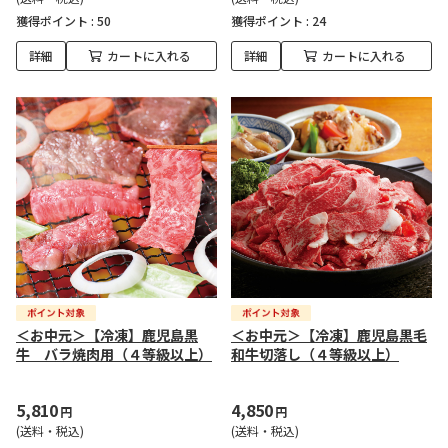
獲得ポイント :
50
獲得ポイント :
24
詳細
カートに入れる
詳細
カートに入れる
＜お中元＞【冷凍】鹿児島黒
＜お中元＞【冷凍】鹿児島黒毛
牛 バラ焼肉用（４等級以上）
和牛切落し（４等級以上）
5,810
4,850
円
円
(送料・税込)
(送料・税込)