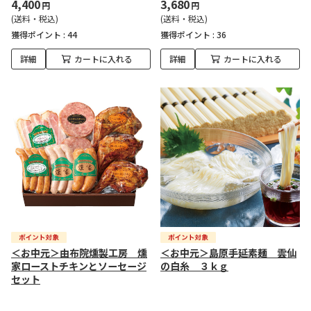
4,400
3,680
円
円
(送料・税込)
(送料・税込)
獲得ポイント :
44
獲得ポイント :
36
詳細
カートに入れる
詳細
カートに入れる
＜お中元＞由布院燻製工房 燻
＜お中元＞島原手延素麺 雲仙
家ローストチキンとソーセージ
の白糸 ３ｋｇ
セット