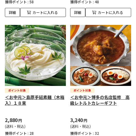
獲得ポイント :
58
獲得ポイント :
48
詳細
カートに入れる
詳細
カートに入れる
＜お中元＞島原手延素麺（木箱
＜お中元＞博多の名店監修 高
入）１８束
級レトルトカレーギフト
2,880
3,240
円
円
(送料・税込)
(送料・税込)
獲得ポイント :
28
獲得ポイント :
32