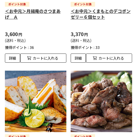
＜お中元＞月揚庵のさつまあ
＜お中元＞くまもとのデコポン
げ Ａ
ゼリー６個セット
3,600
3,370
円
円
(送料・税込)
(送料・税込)
獲得ポイント :
36
獲得ポイント :
33
詳細
カートに入れる
詳細
カートに入れる