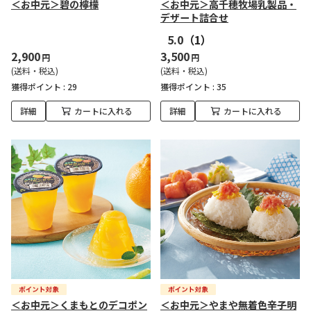
＜お中元＞碧の檸檬
＜お中元＞高千穂牧場乳製品・
デザート詰合せ
5.0
（1）
2,900
3,500
円
円
(送料・税込)
(送料・税込)
獲得ポイント :
29
獲得ポイント :
35
詳細
カートに入れる
詳細
カートに入れる
＜お中元＞くまもとのデコポン
＜お中元＞やまや無着色辛子明