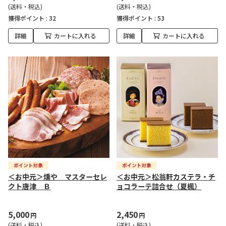
(送料・税込)
(送料・税込)
獲得ポイント :
32
獲得ポイント :
53
詳細
カートに入れる
詳細
カートに入れる
＜お中元＞燻や マスターセレ
＜お中元＞松翁軒カステラ・チ
クト唐津 Ｂ
ョコラーテ詰合せ（夏楓）
5,000
2,450
円
円
(送料・税込)
(送料・税込)