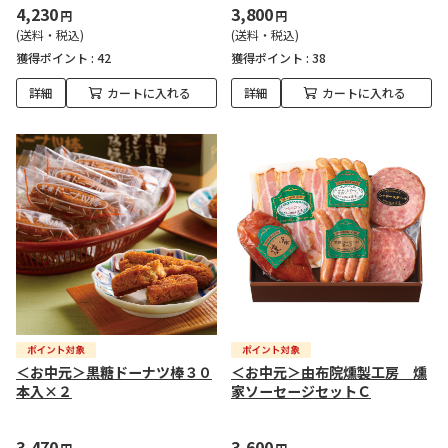
4,230
3,800
円
円
(送料・税込)
(送料・税込)
獲得ポイント :
42
獲得ポイント :
38
詳細
カートに入れる
詳細
カートに入れる
＜お中元＞黒糖ドーナツ棒３０
＜お中元＞由布院燻製工房 燻
本入×２
家ソーセージセットＣ
3,470
3,600