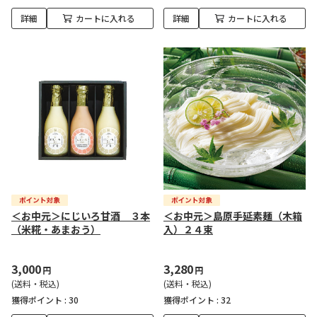
詳細
カートに入れる
詳細
カートに入れる
＜お中元＞にじいろ甘酒 ３本
＜お中元＞島原手延素麺（木箱
（米糀・あまおう）
入）２４束
3,000
3,280
円
円
(送料・税込)
(送料・税込)
獲得ポイント :
30
獲得ポイント :
32