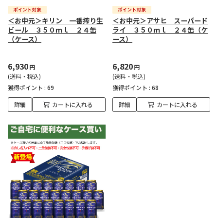
＜お中元＞キリン 一番搾り生
＜お中元＞アサヒ スーパード
ビール ３５０ｍｌ ２４缶
ライ ３５０ｍｌ ２４缶（ケ
（ケース）
ース）
6,930
6,820
円
円
(送料・税込)
(送料・税込)
獲得ポイント :
69
獲得ポイント :
68
詳細
カートに入れる
詳細
カートに入れる