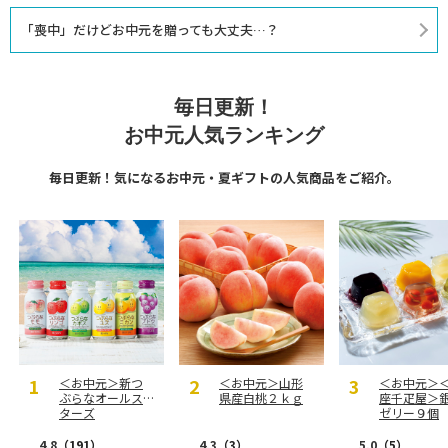
「喪中」だけどお中元を贈っても大丈夫…？
毎日更新！
お中元人気ランキング
毎日更新！気になるお中元・夏ギフトの人気商品をご紹介。
＜お中元＞新つ
＜お中元＞山形
＜お中元＞
ぶらなオールス
県産白桃２ｋｇ
座千疋屋＞
ターズ
ゼリー９個
4.8
（191）
4.3
（3）
5.0
（5）