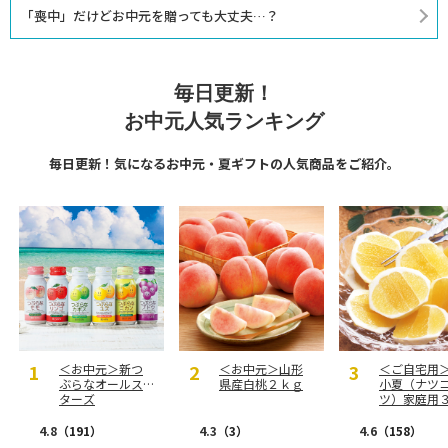
「喪中」だけどお中元を贈っても大丈夫…？
毎日更新！
お中元人気ランキング
毎日更新！気になるお中元・夏ギフトの人気商品をご紹介。
＜お中元＞新つ
＜お中元＞山形
＜ご自宅用
ぶらなオールス
県産白桃２ｋｇ
小夏（ナツ
ターズ
ツ）家庭用
ｇ
4.8
（191）
4.3
（3）
4.6
（158）