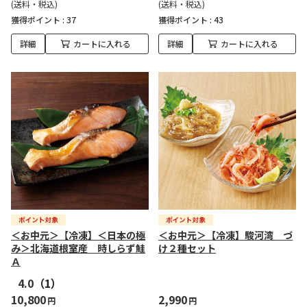
(送料・税込)
(送料・税込)
獲得ポイント :
37
獲得ポイント :
43
詳細
カートに入れる
詳細
カートに入れる
＜お中元＞【冷凍】＜日本の極
＜お中元＞【冷凍】駿河湾 づ
み＞北海道根室産 時しらず鮭
け２種セット
Ａ
4.0
（1）
10,800
2,990
円
円