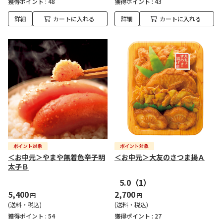
獲得ポイント :
48
獲得ポイント :
43
詳細
カートに入れる
詳細
カートに入れる
＜お中元＞やまや無着色辛子明
＜お中元＞大友のさつま揚Ａ
太子Ｂ
5.0
（1）
5,400
2,700
円
円
(送料・税込)
(送料・税込)
獲得ポイント :
54
獲得ポイント :
27