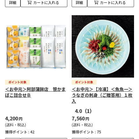
詳細
カートに入れる
詳細
カートに入れる
＜お中元＞阿部蒲鉾店 笹かま
＜お中元＞【冷凍】＜魚魚一＞
ぼこ詰合せＢ
うなぎの刺身（ご贈答用）１枚
入
4.0
（1）
4,200
7,560
円
円
(送料・税込)
(送料・税込)
獲得ポイント :
42
獲得ポイント :
75