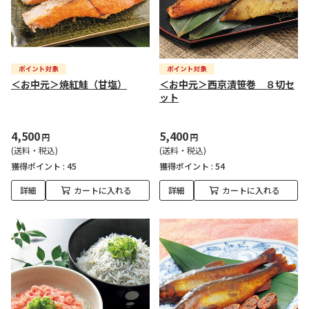
＜お中元＞焼紅鮭（甘塩）
＜お中元＞西京漬笹巻 ８切セ
ット
4,500
5,400
円
円
(送料・税込)
(送料・税込)
獲得ポイント :
45
獲得ポイント :
54
詳細
カートに入れる
詳細
カートに入れる