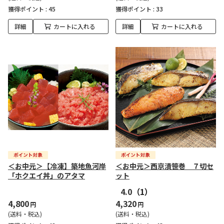
獲得ポイント :
45
獲得ポイント :
33
詳細
カートに入れる
詳細
カートに入れる
＜お中元＞【冷凍】築地魚河岸
＜お中元＞西京漬笹巻 ７切セ
「ホクエイ丼」のアタマ
ット
4.0
（1）
4,800
4,320
円
円
(送料・税込)
(送料・税込)