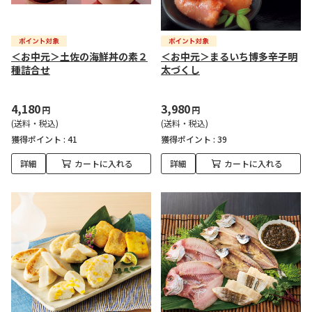
＜お中元＞土佐の海鮮丼の素２
＜お中元＞まるいち博多辛子明
種詰合せ
太づくし
4,180
3,980
円
円
(送料・税込)
(送料・税込)
獲得ポイント :
41
獲得ポイント :
39
詳細
カートに入れる
詳細
カートに入れる