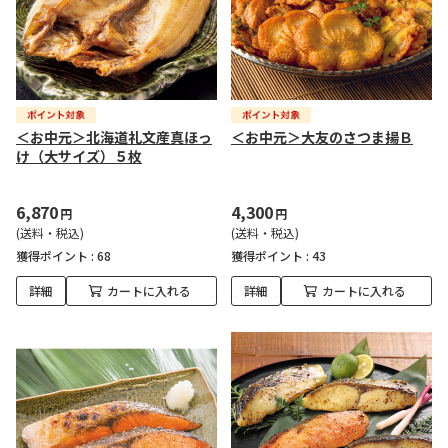
＜お中元＞北海道礼文産真ほっ
＜お中元＞大友のさつま揚Ｂ
け（大サイズ）５枚
6,870
4,300
円
円
(送料・税込)
(送料・税込)
獲得ポイント :
68
獲得ポイント :
43
詳細
カートに入れる
詳細
カートに入れる