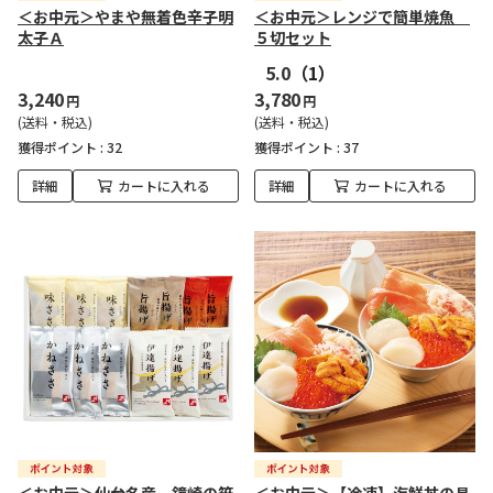
＜お中元＞やまや無着色辛子明
＜お中元＞レンジで簡単焼魚
太子Ａ
５切セット
5.0
（1）
3,240
3,780
円
円
(送料・税込)
(送料・税込)
獲得ポイント :
32
獲得ポイント :
37
詳細
カートに入れる
詳細
カートに入れる