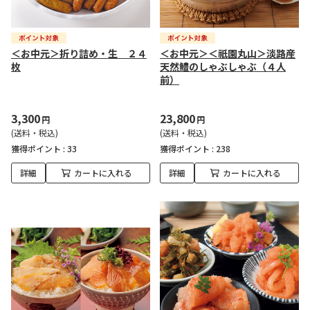
＜お中元＞折り詰め・生 ２４
＜お中元＞＜祇園丸山＞淡路産
枚
天然鱧のしゃぶしゃぶ（４人
前）
3,300
23,800
円
円
(送料・税込)
(送料・税込)
獲得ポイント :
33
獲得ポイント :
238
詳細
カートに入れる
詳細
カートに入れる