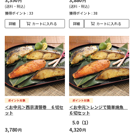
3,350
3,880
円
円
(送料・税込)
(送料・税込)
獲得ポイント :
33
獲得ポイント :
38
詳細
カートに入れる
詳細
カートに入れる
＜お中元＞西京漬笹巻 ６切セ
＜お中元＞レンジで簡単焼魚
ット
６切セット
5.0
（1）
3,780
4,320
円
円