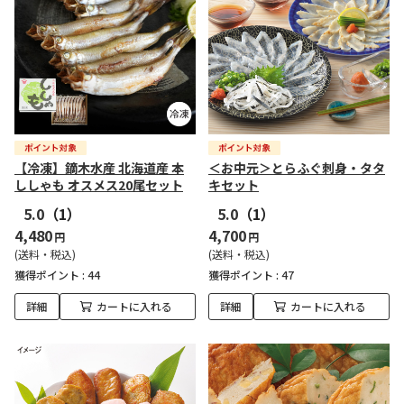
【冷凍】鏑木水産 北海道産 本
＜お中元＞とらふぐ刺身・タタ
ししゃも オスメス20尾セット
キセット
5.0
（1）
5.0
（1）
4,480
4,700
円
円
(送料・税込)
(送料・税込)
獲得ポイント :
44
獲得ポイント :
47
詳細
カートに入れる
詳細
カートに入れる