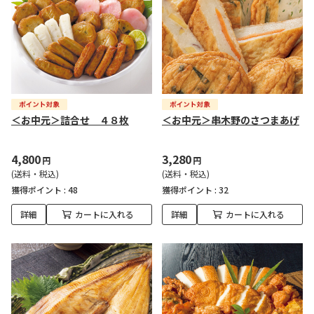
＜お中元＞詰合せ ４８枚
＜お中元＞串木野のさつまあげ
4,800
3,280
円
円
(送料・税込)
(送料・税込)
獲得ポイント :
48
獲得ポイント :
32
詳細
カートに入れる
詳細
カートに入れる