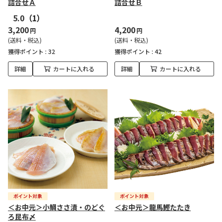
詰合せＡ
詰合せＢ
5.0
（1）
3,200
4,200
円
円
(送料・税込)
(送料・税込)
獲得ポイント :
32
獲得ポイント :
42
詳細
カートに入れる
詳細
カートに入れる
＜お中元＞小鯛ささ漬・のどぐ
＜お中元＞龍馬鰹たたき
ろ昆布〆