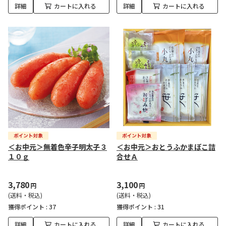
詳細
カートに入れる
詳細
カートに入れる
＜お中元＞無着色辛子明太子３
＜お中元＞おとうふかまぼこ詰
１０ｇ
合せＡ
3,780
3,100
円
円
(送料・税込)
(送料・税込)
獲得ポイント :
37
獲得ポイント :
31
詳細
カートに入れる
詳細
カートに入れる