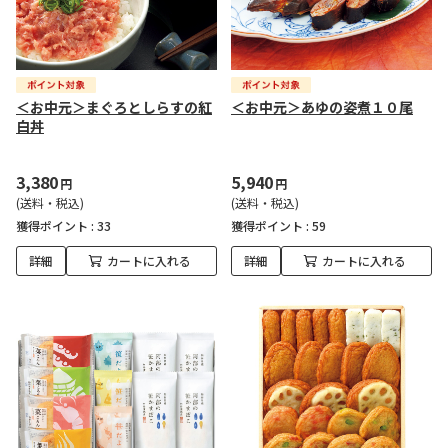
＜お中元＞まぐろとしらすの紅
＜お中元＞あゆの姿煮１０尾
白丼
3,380
5,940
円
円
(送料・税込)
(送料・税込)
獲得ポイント :
33
獲得ポイント :
59
詳細
カートに入れる
詳細
カートに入れる