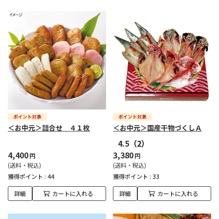
＜お中元＞詰合せ ４１枚
＜お中元＞国産干物づくしＡ
4.5
（2）
4,400
3,380
円
円
(送料・税込)
(送料・税込)
獲得ポイント :
44
獲得ポイント :
33
詳細
カートに入れる
詳細
カートに入れる