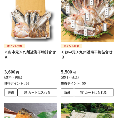
＜お中元＞九州近海干物詰合せ
＜お中元＞九州近海干物詰合せ
Ａ
Ｂ
3,600
5,500
円
円
(送料・税込)
(送料・税込)
獲得ポイント :
36
獲得ポイント :
55
詳細
カートに入れる
詳細
カートに入れる