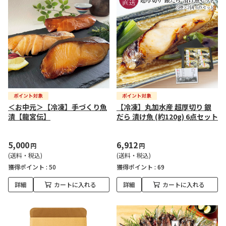
＜お中元＞【冷凍】手づくり魚
【冷凍】丸加水産 超厚切り 銀
漬【龍宮伝】
だら 漬け魚 (約120g) 6点セット
5,000
6,912
円
円
(送料・税込)
(送料・税込)
獲得ポイント :
50
獲得ポイント :
69
詳細
カートに入れる
詳細
カートに入れる