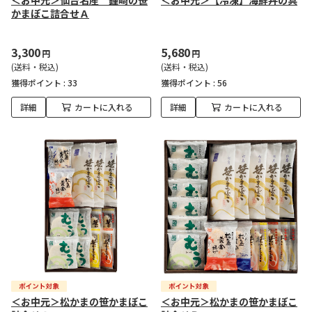
＜お中元＞仙台名産 鐘崎の笹
＜お中元＞【冷凍】海鮮丼の具
かまぼこ詰合せＡ
3,300
5,680
円
円
(送料・税込)
(送料・税込)
獲得ポイント :
33
獲得ポイント :
56
詳細
カートに入れる
詳細
カートに入れる
＜お中元＞松かまの笹かまぼこ
＜お中元＞松かまの笹かまぼこ