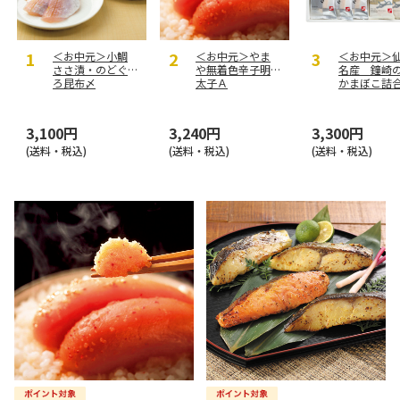
＜お中元＞小鯛
＜お中元＞やま
＜お中元＞
ささ漬・のどぐ
や無着色辛子明
名産 鐘崎
ろ昆布〆
太子Ａ
かまぼこ詰
Ａ
3,100円
3,240円
3,300円
(送料・税込)
(送料・税込)
(送料・税込)