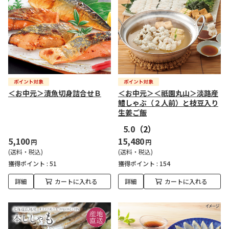
＜お中元＞漬魚切身詰合せＢ
＜お中元＞＜祇園丸山＞淡路産
鱧しゃぶ（２人前）と枝豆入り
生姜ご飯
5.0
（2）
5,100
15,480
円
円
(送料・税込)
(送料・税込)
獲得ポイント :
51
獲得ポイント :
154
詳細
カートに入れる
詳細
カートに入れる