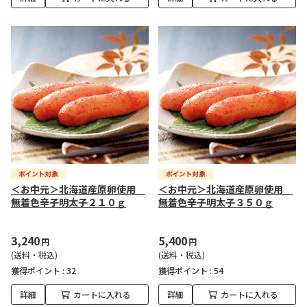
＜お中元＞北海道産原卵使用
＜お中元＞北海道産原卵使用
無着色辛子明太子２１０ｇ
無着色辛子明太子３５０ｇ
3,240
5,400
円
円
(送料・税込)
(送料・税込)
獲得ポイント :
32
獲得ポイント :
54
詳細
カートに入れる
詳細
カートに入れる