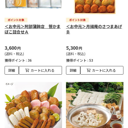
＜お中元＞阿部蒲鉾店 笹かま
＜お中元＞月揚庵のさつまあげ
ぼこ詰合せＡ
Ｂ
3,600
5,300
円
円
(送料・税込)
(送料・税込)
獲得ポイント :
36
獲得ポイント :
53
詳細
カートに入れる
詳細
カートに入れる