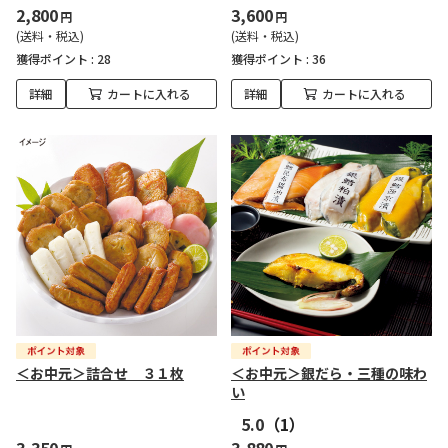
2,800
3,600
円
円
(送料・税込)
(送料・税込)
獲得ポイント :
28
獲得ポイント :
36
詳細
カートに入れる
詳細
カートに入れる
＜お中元＞詰合せ ３１枚
＜お中元＞銀だら・三種の味わ
い
5.0
（1）