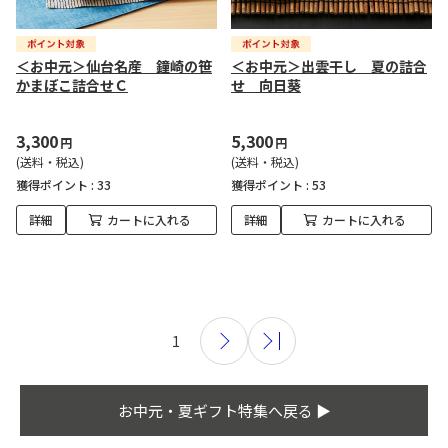
＜お中元＞仙台名産 鐘崎の笹
＜お中元＞出雲干し 夏の詰合
かまぼこ詰合せＣ
せ 向日葵
3,300
5,300
円
円
(送料・税込)
(送料・税込)
獲得ポイント :
33
獲得ポイント :
53
詳細
カートに入れる
詳細
カートに入れる
1
お中元・夏ギフト特集へ戻る ▶