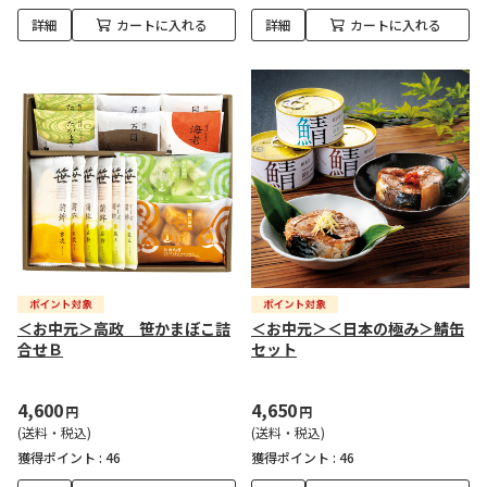
詳細
カートに入れる
詳細
カートに入れる
＜お中元＞高政 笹かまぼこ詰
＜お中元＞＜日本の極み＞鯖缶
合せＢ
セット
4,600
4,650
円
円
(送料・税込)
(送料・税込)
獲得ポイント :
46
獲得ポイント :
46