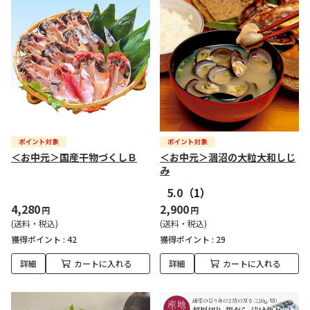
＜お中元＞国産干物づくしＢ
＜お中元＞涸沼の大粒大和しじ
み
5.0
（1）
4,280
2,900
円
円
(送料・税込)
(送料・税込)
獲得ポイント :
42
獲得ポイント :
29
詳細
カートに入れる
詳細
カートに入れる