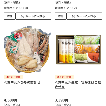
(送料・税込)
(送料・税込)
獲得ポイント :
108
獲得ポイント :
29
詳細
カートに入れる
詳細
カートに入れる
＜お中元＞ひもの詰合せ
＜お中元＞高政 笹かまぼこ詰
合せＡ
4,500
3,390
円
円
(送料・税込)
(送料・税込)