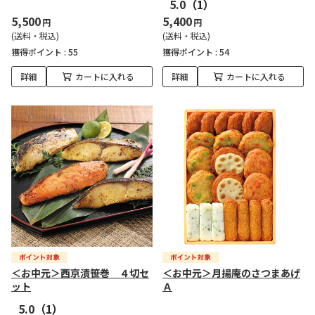
5.0
（1）
5,500
5,400
円
円
(送料・税込)
(送料・税込)
獲得ポイント :
55
獲得ポイント :
54
詳細
カートに入れる
詳細
カートに入れる
＜お中元＞西京漬笹巻 ４切セ
＜お中元＞月揚庵のさつまあげ
ット
Ａ
5.0
（1）