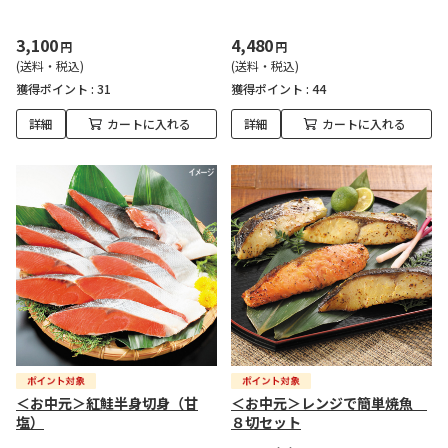
3,100
4,480
円
円
(送料・税込)
(送料・税込)
獲得ポイント :
31
獲得ポイント :
44
詳細
カートに入れる
詳細
カートに入れる
＜お中元＞紅鮭半身切身（甘
＜お中元＞レンジで簡単焼魚
塩）
８切セット