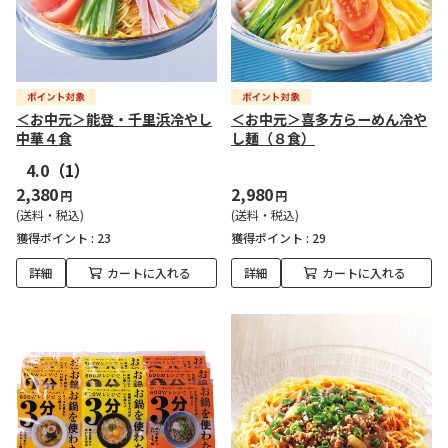
＜お中元＞能登・千里浜冷やし
＜お中元＞喜多方らーめん冷や
中華４食
し麺（８食）
4.0
（1）
2,380
2,980
円
円
(送料・税込)
(送料・税込)
獲得ポイント :
23
獲得ポイント :
29
詳細
カートに入れる
詳細
カートに入れる