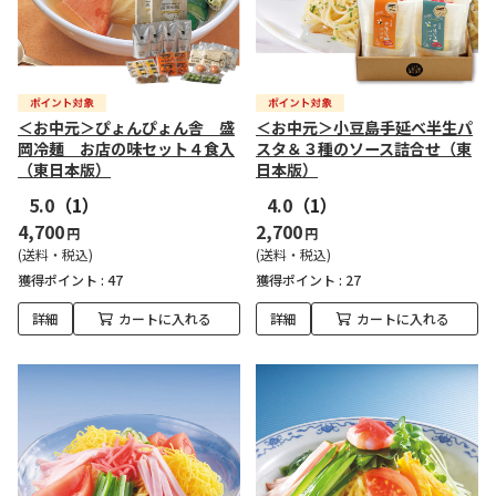
＜お中元＞ぴょんぴょん舎 盛
＜お中元＞小豆島手延べ半生パ
岡冷麺 お店の味セット４食入
スタ＆３種のソース詰合せ（東
（東日本版）
日本版）
5.0
（1）
4.0
（1）
4,700
2,700
円
円
(送料・税込)
(送料・税込)
獲得ポイント :
47
獲得ポイント :
27
詳細
カートに入れる
詳細
カートに入れる