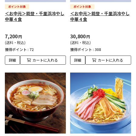
＜お中元＞能登・千里浜冷やし
＜お中元＞能登・千里浜冷やし
中華４食
中華４食
7,200
30,800
円
円
(送料・税込)
(送料・税込)
獲得ポイント :
72
獲得ポイント :
308
詳細
カートに入れる
詳細
カートに入れる