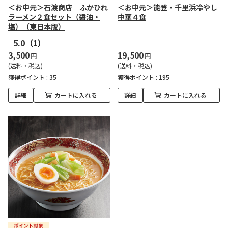
＜お中元＞石渡商店 ふかひれ
＜お中元＞能登・千里浜冷やし
ラーメン２食セット（醤油・
中華４食
塩）（東日本版）
5.0
（1）
3,500
19,500
円
円
(送料・税込)
(送料・税込)
獲得ポイント :
35
獲得ポイント :
195
詳細
カートに入れる
詳細
カートに入れる