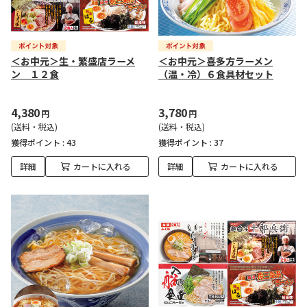
＜お中元＞生・繁盛店ラーメ
＜お中元＞喜多方ラーメン
ン １２食
（温・冷）６食具材セット
4,380
3,780
円
円
(送料・税込)
(送料・税込)
獲得ポイント :
43
獲得ポイント :
37
詳細
カートに入れる
詳細
カートに入れる