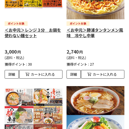
＜お中元＞レンジ３分 お鍋を
＜お中元＞勝浦タンタンメン風
使わない麺セット
味 冷やし中華
3,000
2,740
円
円
(送料・税込)
(送料・税込)
獲得ポイント :
30
獲得ポイント :
27
詳細
カートに入れる
詳細
カートに入れる