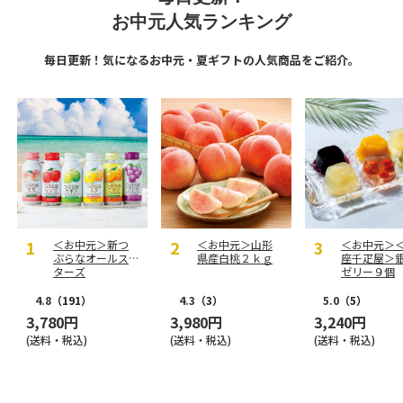
お中元人気ランキング
毎日更新！気になるお中元・夏ギフトの人気商品をご紹介。
＜お中元＞新つ
＜お中元＞山形
＜お中元＞
ぶらなオールス
県産白桃２ｋｇ
座千疋屋＞
ターズ
ゼリー９個
4.8
（191）
4.3
（3）
5.0
（5）
3,780円
3,980円
3,240円
(送料・税込)
(送料・税込)
(送料・税込)