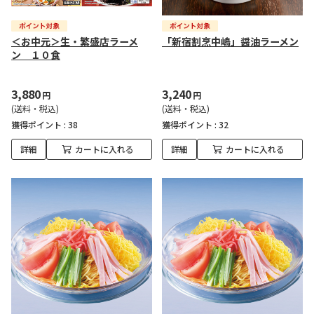
＜お中元＞生・繁盛店ラーメ
「新宿割烹中嶋」醤油ラーメン
ン １０食
3,880
3,240
円
円
(送料・税込)
(送料・税込)
獲得ポイント :
38
獲得ポイント :
32
詳細
カートに入れる
詳細
カートに入れる