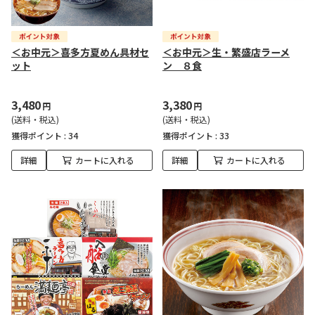
＜お中元＞喜多方夏めん具材セ
＜お中元＞生・繁盛店ラーメ
ット
ン ８食
3,480
3,380
円
円
(送料・税込)
(送料・税込)
獲得ポイント :
34
獲得ポイント :
33
詳細
カートに入れる
詳細
カートに入れる