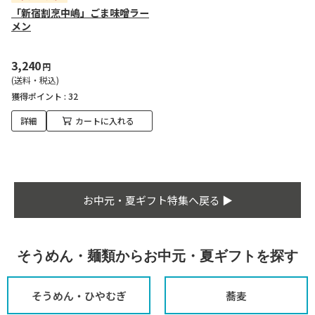
「新宿割烹中嶋」ごま味噌ラー
メン
3,240
円
(送料・税込)
獲得ポイント :
32
詳細
カートに入れる
お中元・夏ギフト特集へ戻る ▶
そうめん・麺類からお中元・夏ギフトを探す
そうめん・ひやむぎ
蕎麦