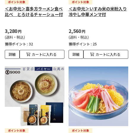
＜お中元＞喜多方ラーメン食べ
＜お中元＞いすみ米の米粉入り
比べ とろけるチャーシュー付
冷やし中華メンマ付
3,280
2,560
円
円
(送料・税込)
(送料・税込)
獲得ポイント :
32
獲得ポイント :
25
詳細
カートに入れる
詳細
カートに入れる