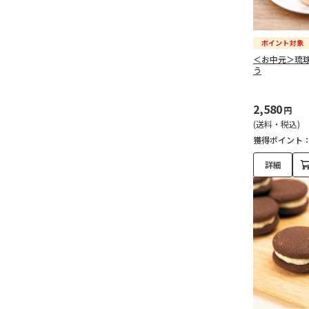
＜お中元＞琉
う
2,580
円
(送料・税込)
獲得ポイント
詳細