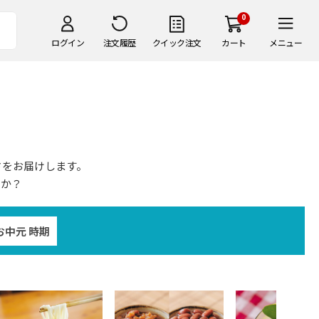
0
ログイン
注文履歴
クイック注文
カート
メニュー
さをお届けします。
うか？
お中元 時期