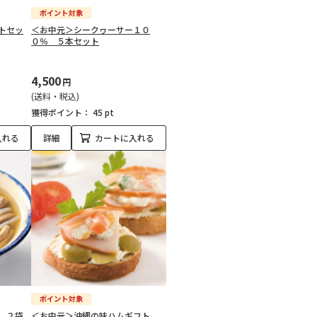
トセッ
＜お中元＞シークヮーサー１０
０％ ５本セット
4,500
円
(送料・税込)
獲得ポイント：
45 pt
入れる
詳細
カートに入れる
 ２袋
＜お中元＞沖縄の味ハムギフト