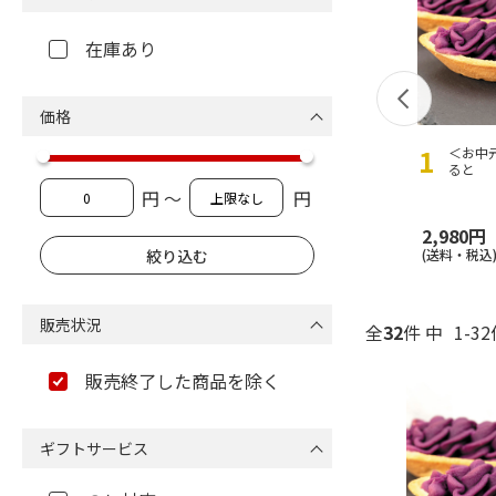
在庫あり
価格
＜お中
ると
円 ～
円
2,980円
(送料・税込
販売状況
全
32
件 中
1-3
販売終了した商品を除く
ギフトサービス