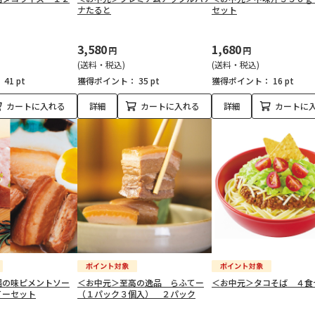
ナたると
セット
3,580
1,680
円
円
(送料・税込)
(送料・税込)
：
41 pt
獲得ポイント：
35 pt
獲得ポイント：
16 pt
カートに入れる
詳細
カートに入れる
詳細
カートに
縄の味ピメントソー
＜お中元＞至高の逸品 らふてー
＜お中元＞タコそば ４食
てーセット
（１パック３個入） ２パック