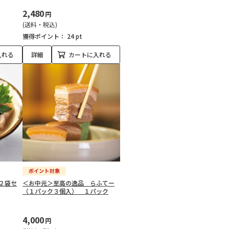
2,480
円
(送料・税込)
獲得ポイント：
24 pt
入れる
詳細
カートに入れる
２袋セ
＜お中元＞至高の逸品 らふてー
（１パック３個入） １パック
4,000
円