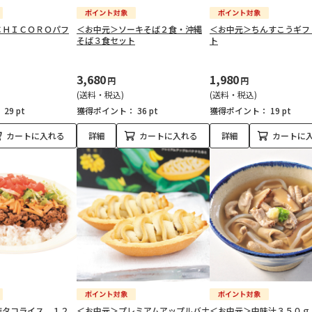
ＣＨＩＣＯＲＯパフ
＜お中元＞ソーキそば２食・沖縄
＜お中元＞ちんすこうギフ
そば３食セット
ト
3,680
1,980
円
円
(送料・税込)
(送料・税込)
：
29 pt
獲得ポイント：
36 pt
獲得ポイント：
19 pt
カートに入れる
詳細
カートに入れる
詳細
カートに
詰タコライス １２
＜お中元＞プレミアムアップルバナ
＜お中元＞中味汁３５０ｇ