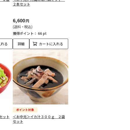
２本セット
6,600
円
(送料・税込)
獲得ポイント：
66 pt
入れる
詳細
カートに入れる
セット
＜お中元＞イカ汁３００ｇ ２袋
セット