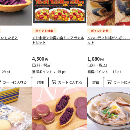
にいもたると
＜お中元＞沖縄の食ミニアラカル
＜お中元＞沖縄ぜんざい 
トセット
ット
4,500
1,880
円
円
(送料・税込)
(送料・税込)
：
29 pt
獲得ポイント：
45 pt
獲得ポイント：
18 pt
カートに入れる
詳細
カートに入れる
詳細
カートに