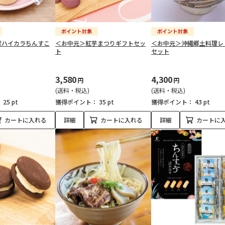
球ハイカラちんすこ
＜お中元＞紅芋まつりギフトセッ
＜お中元＞沖縄郷土料理レ
ト
セット
3,580
4,300
円
円
(送料・税込)
(送料・税込)
：
25 pt
獲得ポイント：
35 pt
獲得ポイント：
43 pt
カートに入れる
詳細
カートに入れる
詳細
カートに