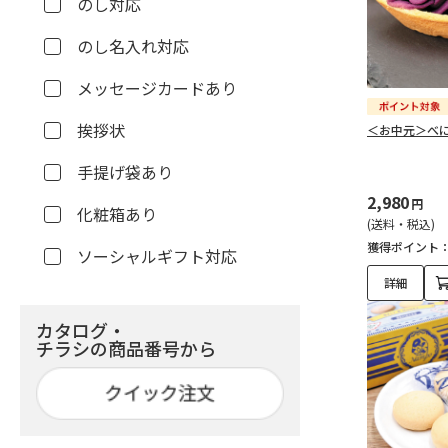
のし対応
のし名入れ対応
メッセージカードあり
挨拶状
＜お中元＞べ
手提げ袋あり
2,980
円
化粧箱あり
(送料・税込)
獲得ポイント
ソーシャルギフト対応
詳細
カタログ・
チラシの商品番号から