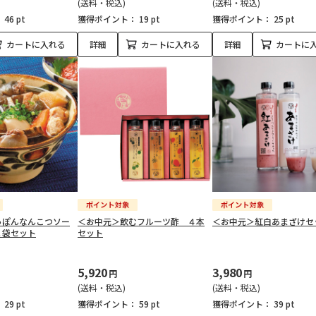
(送料・税込)
(送料・税込)
：
46 pt
獲得ポイント：
19 pt
獲得ポイント：
25 pt
カートに入れる
詳細
カートに入れる
詳細
カートに
っぽんなんこつソー
＜お中元＞飲むフルーツ酢 ４本
＜お中元＞紅白あまざけセ
２袋セット
セット
5,920
3,980
円
円
(送料・税込)
(送料・税込)
：
29 pt
獲得ポイント：
59 pt
獲得ポイント：
39 pt