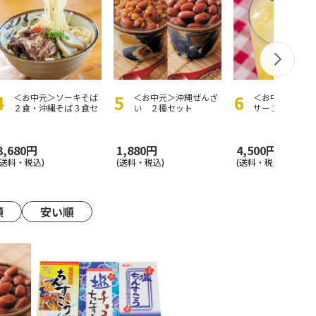
＜お中元＞ソーキそば
＜お中元＞沖縄ぜんざ
＜お中元＞シー
２食・沖縄そば３食セ
い ２種セット
サー１００％ 
ット
ット
3,680円
1,880円
4,500円
(送料・税込)
(送料・税込)
(送料・税込)
順
安い順