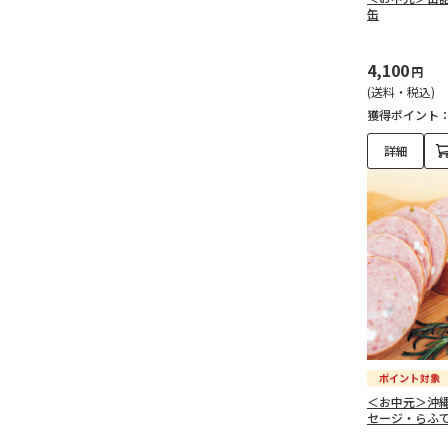
缶
4,100
円
(送料・税込)
獲得ポイント
詳細
＜お中元＞沖
セージ・らふ