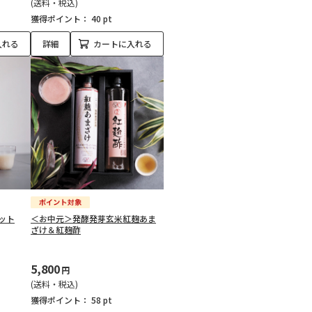
(送料・税込)
獲得ポイント：
40 pt
入れる
詳細
カートに入れる
ット
＜お中元＞発酵発芽玄米紅麹あま
ざけ＆紅麹酢
5,800
円
(送料・税込)
獲得ポイント：
58 pt