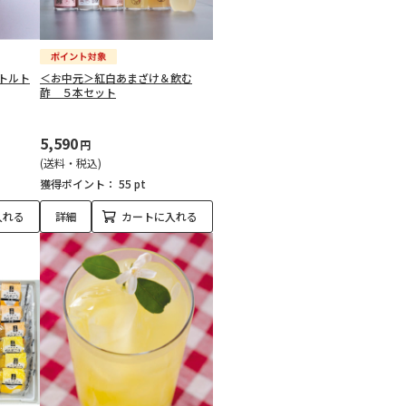
トルト
＜お中元＞紅白あまざけ＆飲む
酢 ５本セット
5,590
円
(送料・税込)
獲得ポイント：
55 pt
入れる
詳細
カートに入れる