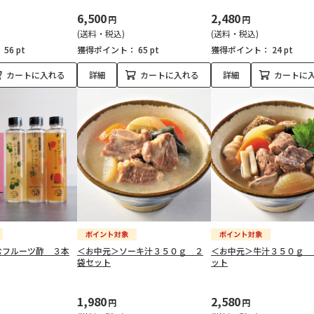
6,500
2,480
円
円
(送料・税込)
(送料・税込)
：
56 pt
獲得ポイント：
65 pt
獲得ポイント：
24 pt
カートに入れる
詳細
カートに入れる
詳細
カートに
むフルーツ酢 ３本
＜お中元＞ソーキ汁３５０ｇ ２
＜お中元＞牛汁３５０ｇ 
袋セット
ット
1,980
2,580
円
円