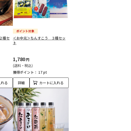
２種セ
＜お中元＞ちんすこう ３種セッ
ト
1,780
円
(送料・税込)
獲得ポイント：
17 pt
入れる
詳細
カートに入れる