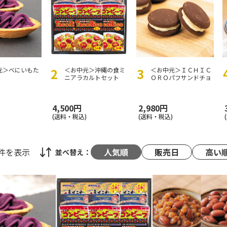
元＞べにいもた
＜お中元＞沖縄の食ミ
＜お中元＞ＩＣＨＩＣ
ニアラカルトセット
ＯＲＯパフサンドチョ
コ
4,500円
2,980円
)
(送料・税込)
(送料・税込)
2件
を表示
人気順
販売日
高い
並べ替え：