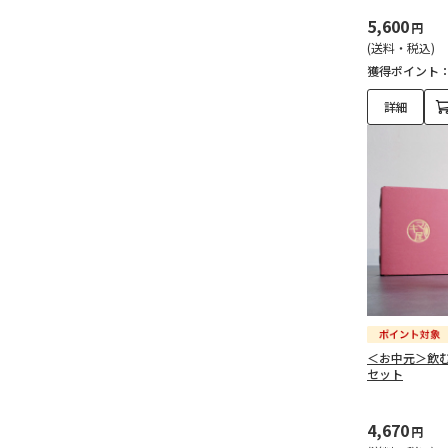
5,600
円
(送料・税込)
獲得ポイント
詳細
＜お中元＞飲
セット
4,670
円