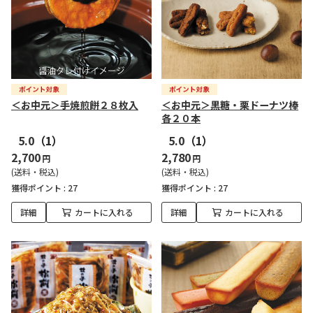
＜お中元＞手焼煎餅２８枚入
＜お中元＞黒糖・栗ドーナツ棒
各２０本
5.0
（1）
5.0
（1）
2,700
2,780
円
円
(送料・税込)
(送料・税込)
獲得ポイント :
27
獲得ポイント :
27
詳細
カートに入れる
詳細
カートに入れる