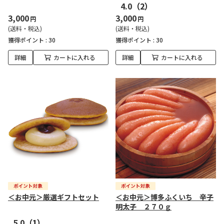
4.0
（2）
3,000
3,000
円
円
(送料・税込)
(送料・税込)
獲得ポイント :
30
獲得ポイント :
30
詳細
カートに入れる
詳細
カートに入れる
＜お中元＞厳選ギフトセット
＜お中元＞博多ふくいち 辛子
明太子 ２７０ｇ
5.0
（1）