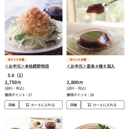
＜お中元＞本枯鰹節物語
＜お中元＞夏楽４種６個入
5.0
（1）
2,750
2,800
円
円
(送料・税込)
(送料・税込)
獲得ポイント :
27
獲得ポイント :
28
詳細
カートに入れる
詳細
カートに入れる