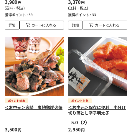
3,980
3,370
円
円
(送料・税込)
(送料・税込)
獲得ポイント :
39
獲得ポイント :
33
詳細
カートに入れる
詳細
カートに入れる
＜お中元＞宮崎 妻地鶏炭火焼
＜お中元＞保存に便利 小分け
切り落とし辛子明太子
5.0
（2）
3,500
2,950
円
円