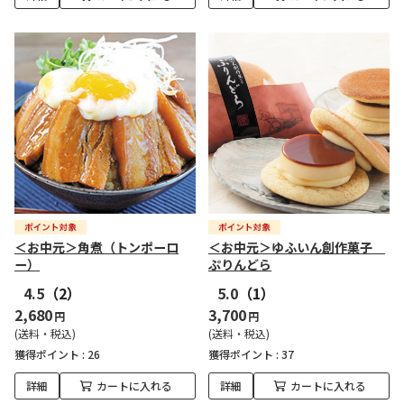
＜お中元＞角煮（トンポーロ
＜お中元＞ゆふいん創作菓子
ー）
ぷりんどら
4.5
（2）
5.0
（1）
2,680
3,700
円
円
(送料・税込)
(送料・税込)
獲得ポイント :
26
獲得ポイント :
37
詳細
カートに入れる
詳細
カートに入れる