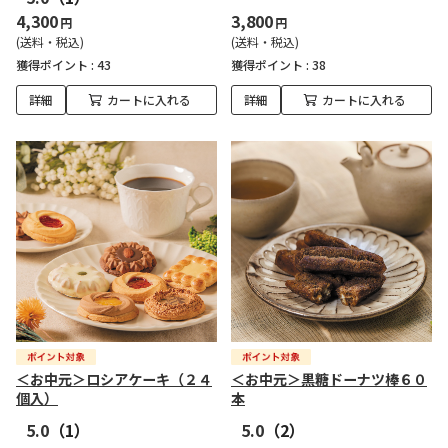
4,300
3,800
円
円
(送料・税込)
(送料・税込)
獲得ポイント :
43
獲得ポイント :
38
詳細
カートに入れる
詳細
カートに入れる
＜お中元＞ロシアケーキ（２４
＜お中元＞黒糖ドーナツ棒６０
個入）
本
5.0
（1）
5.0
（2）