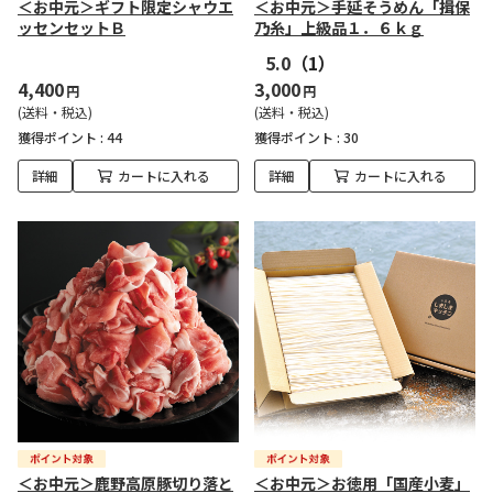
＜お中元＞ギフト限定シャウエ
＜お中元＞手延そうめん「揖保
ッセンセットＢ
乃糸」上級品１．６ｋｇ
5.0
（1）
4,400
3,000
円
円
(送料・税込)
(送料・税込)
獲得ポイント :
44
獲得ポイント :
30
詳細
カートに入れる
詳細
カートに入れる
＜お中元＞鹿野高原豚切り落と
＜お中元＞お徳用「国産小麦」