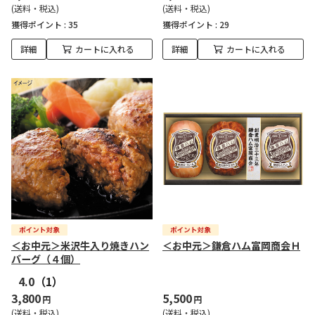
(送料・税込)
(送料・税込)
獲得ポイント :
35
獲得ポイント :
29
詳細
カートに入れる
詳細
カートに入れる
＜お中元＞米沢牛入り焼きハン
＜お中元＞鎌倉ハム富岡商会Ｈ
バーグ（４個）
4.0
（1）
3,800
5,500
円
円
(送料・税込)
(送料・税込)