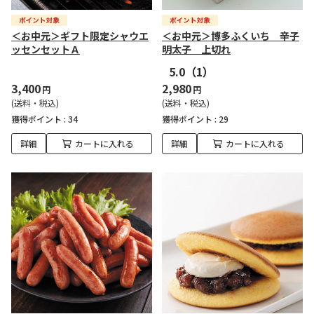
＜お中元＞ギフト限定シャウエ
＜お中元＞博多ふくいち 辛子
ッセンセットＡ
明太子 上切れ
5.0
（1）
3,400
2,980
円
円
(送料・税込)
(送料・税込)
獲得ポイント :
34
獲得ポイント :
29
詳細
カートに入れる
詳細
カートに入れる