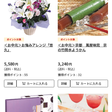
＜お中元＞お悔みアレンジ「悠
＜お中元＞京都 萬屋琳窕 京
久」
の竹筒水ようかん
5,580
3,240
円
円
(送料・税込)
(送料・税込)
獲得ポイント :
55
獲得ポイント :
32
詳細
カートに入れる
詳細
カートに入れる