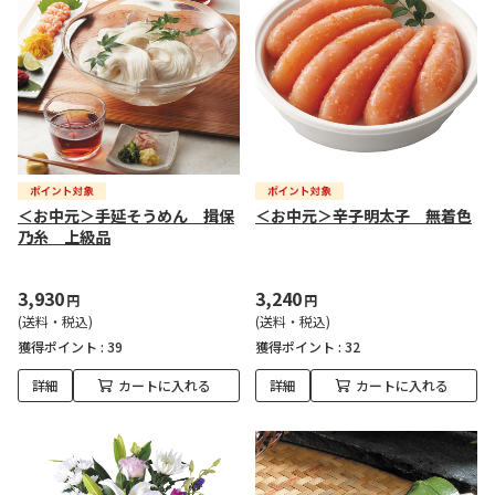
＜お中元＞手延そうめん 揖保
＜お中元＞辛子明太子 無着色
乃糸 上級品
3,930
3,240
円
円
(送料・税込)
(送料・税込)
獲得ポイント :
39
獲得ポイント :
32
詳細
カートに入れる
詳細
カートに入れる