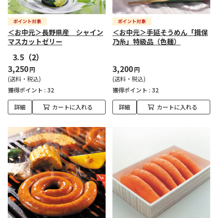
＜お中元＞長野県産 シャイン
＜お中元＞手延そうめん「揖保
マスカットゼリー
乃糸」特級品（色麺）
3.5
（2）
3,250
3,200
円
円
(送料・税込)
(送料・税込)
獲得ポイント :
32
獲得ポイント :
32
詳細
カートに入れる
詳細
カートに入れる