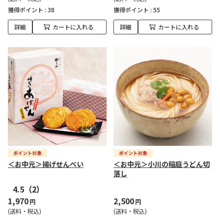
獲得ポイント :
38
獲得ポイント :
55
詳細
カートに入れる
詳細
カートに入れる
＜お中元＞揚げせんべい
＜お中元＞小川の稲庭うどん切
落し
4.5
（2）
1,970
2,500
円
円
(送料・税込)
(送料・税込)