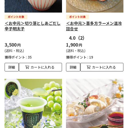
＜お中元＞切り落としあごだし
＜お中元＞喜多方ラーメン温冷
辛子明太子
詰合せ
4.0
（2）
3,500
1,900
円
円
(送料・税込)
(送料・税込)
獲得ポイント :
35
獲得ポイント :
19
詳細
カートに入れる
詳細
カートに入れる