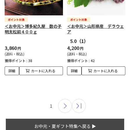
＜お中元＞博多紀久屋 数の子
＜お中元＞山形県産 デラウェ
明太松前４００ｇ
ア
5.0
（1）
3,860
4,200
円
円
(送料・税込)
(送料・税込)
獲得ポイント :
38
獲得ポイント :
42
詳細
カートに入れる
詳細
カートに入れる
1
お中元・夏ギフト特集へ戻る ▶