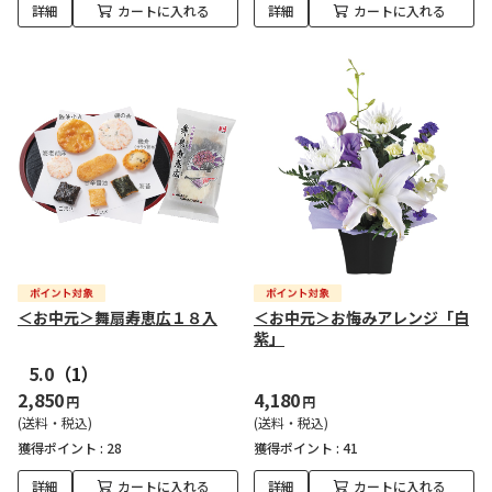
詳細
カートに入れる
詳細
カートに入れる
＜お中元＞舞扇寿恵広１８入
＜お中元＞お悔みアレンジ「白
紫」
5.0
（1）
2,850
4,180
円
円
(送料・税込)
(送料・税込)
獲得ポイント :
28
獲得ポイント :
41
詳細
カートに入れる
詳細
カートに入れる