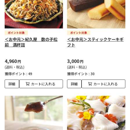
＜お中元＞紀久屋 数の子松
＜お中元＞スティックケーキギ
前 満杯詰
フト
4,960
3,000
円
円
(送料・税込)
(送料・税込)
獲得ポイント :
49
獲得ポイント :
30
詳細
カートに入れる
詳細
カートに入れる