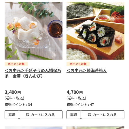
＜お中元＞手延そうめん揖保乃
＜お中元＞焼海苔箱入
糸 金帯（きんおび）
3,400
4,700
円
円
(送料・税込)
(送料・税込)
獲得ポイント :
34
獲得ポイント :
47
詳細
カートに入れる
詳細
カートに入れる