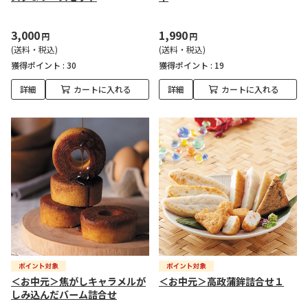
3,000
1,990
円
円
(送料・税込)
(送料・税込)
獲得ポイント :
30
獲得ポイント :
19
詳細
カートに入れる
詳細
カートに入れる
＜お中元＞焦がしキャラメルが
＜お中元＞高政蒲鉾詰合せ１
しみ込んだバーム詰合せ