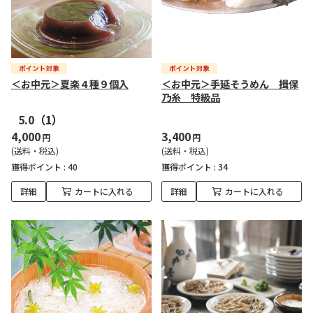
＜お中元＞夏楽４種９個入
＜お中元＞手延そうめん 揖保
乃糸 特級品
5.0
（1）
4,000
3,400
円
円
(送料・税込)
(送料・税込)
獲得ポイント :
40
獲得ポイント :
34
詳細
カートに入れる
詳細
カートに入れる