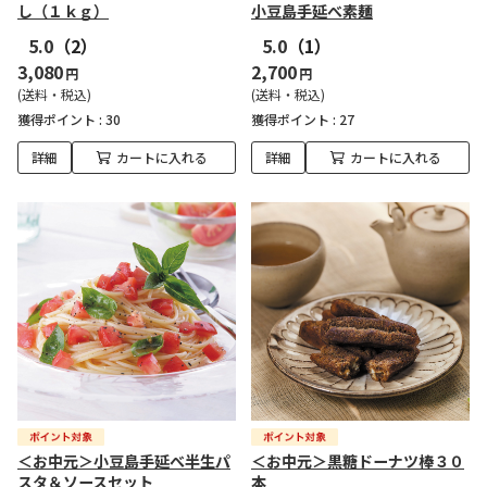
し（１ｋｇ）
小豆島手延べ素麺
5.0
（2）
5.0
（1）
3,080
2,700
円
円
(送料・税込)
(送料・税込)
獲得ポイント :
30
獲得ポイント :
27
詳細
カートに入れる
詳細
カートに入れる
＜お中元＞小豆島手延べ半生パ
＜お中元＞黒糖ドーナツ棒３０
スタ＆ソースセット
本