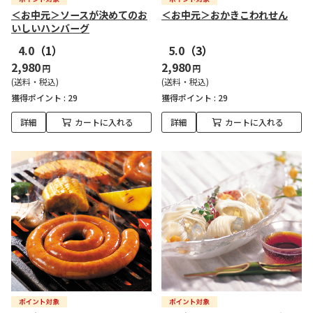
＜お中元＞ソースが決めてのお
＜お中元＞おかきこわれせん
いしいハンバーグ
4.0
（1）
5.0
（3）
2,980
2,980
円
円
(送料・税込)
(送料・税込)
獲得ポイント :
29
獲得ポイント :
29
詳細
カートに入れる
詳細
カートに入れる