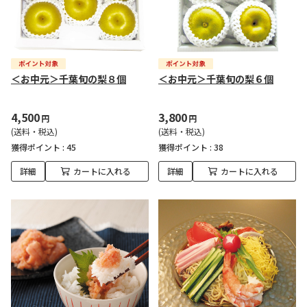
＜お中元＞千葉旬の梨８個
＜お中元＞千葉旬の梨６個
4,500
3,800
円
円
(送料・税込)
(送料・税込)
獲得ポイント :
45
獲得ポイント :
38
詳細
カートに入れる
詳細
カートに入れる