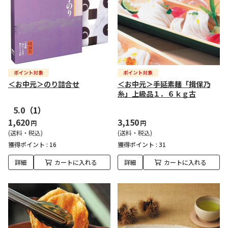
＜お中元＞のり詰合せ
＜お中元＞手延素麺「揖保乃
糸」上級品１．６ｋｇ古
5.0
（1）
1,620
3,150
円
円
(送料・税込)
(送料・税込)
獲得ポイント :
16
獲得ポイント :
31
詳細
カートに入れる
詳細
カートに入れる