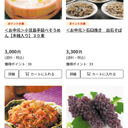
＜お中元＞小豆島手延べそうめ
＜お中元＞石臼挽き 出石そば
ん【木箱入り】３０束
3,000
3,300
円
円
(送料・税込)
(送料・税込)
獲得ポイント :
30
獲得ポイント :
33
詳細
カートに入れる
詳細
カートに入れる