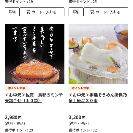
獲得ポイント :
19
獲得ポイント :
25
詳細
カートに入れる
詳細
カートに入れる
＜お中元＞佐賀 馬郡のミンチ
＜お中元＞手延そうめん揖保乃
天詰合せ（１０袋）
糸上級品３０束
2,980
3,200
円
円
(送料・税込)
(送料・税込)
獲得ポイント :
29
獲得ポイント :
32