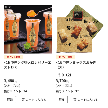
＜お中元＞夕張メロンゼリーエ
＜お中元＞ミックスおかき
ストＤＸ
（大）
5.0
（2）
3,480
3,700
円
円
(送料・税込)
(送料・税込)
獲得ポイント :
34
獲得ポイント :
37
詳細
カートに入れる
詳細
カートに入れる