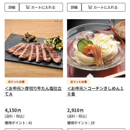
詳細
カートに入れる
詳細
カートに入れる
＜お中元＞厚切り牛たん塩仕立
＜お中元＞コーチンきしめん１
てＡ
０食
4,150
2,910
円
円
(送料・税込)
(送料・税込)
獲得ポイント :
41
獲得ポイント :
29