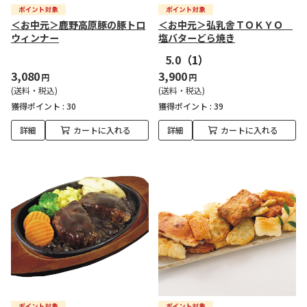
＜お中元＞鹿野高原豚の豚トロ
＜お中元＞弘乳舎ＴＯＫＹＯ
ウィンナー
塩バターどら焼き
5.0
（1）
3,080
3,900
円
円
(送料・税込)
(送料・税込)
獲得ポイント :
30
獲得ポイント :
39
詳細
カートに入れる
詳細
カートに入れる