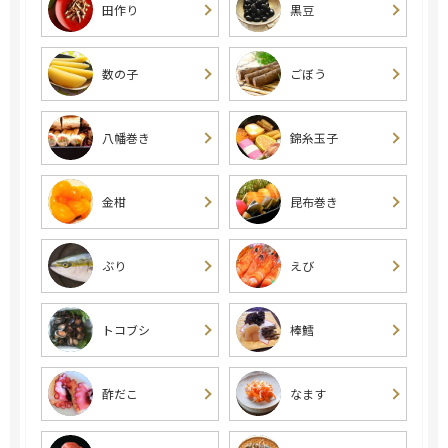
田作り
黒豆
数の子
ごぼう
八幡巻き
錦糸玉子
金柑
昆布巻き
ぶり
えび
トコブシ
棒鱈
酢だこ
なます