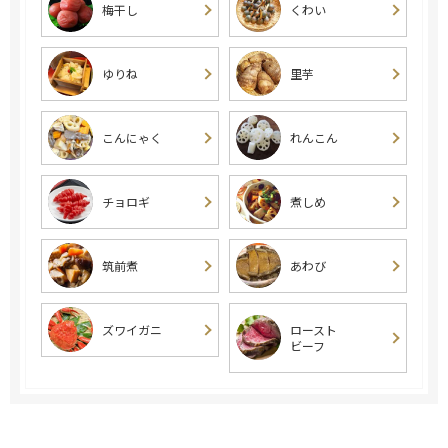
梅干し
くわい
ゆりね
里芋
こんにゃく
れんこん
チョロギ
煮しめ
筑前煮
あわび
ズワイガニ
ロースト
ビーフ