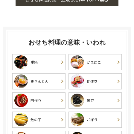
おせち料理の意味・いわれ
重箱
かまぼこ
栗きんとん
伊達巻
田作り
黒豆
数の子
ごぼう