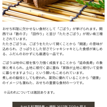
おせち料理に欠かせない食材として「ごぼう」が挙げられます。関
西では「数の子」「田作り」と並び「たたきごぼう」が祝い肴三種
とされています。
たたきごぼうは、ごぼうをたたいて開くことから「開運」の意味が
込められ、さっぱりとした甘さでシャキシャキとした食感が楽しめ
る、ふだんのおかずにも最適な一品です。
ごぼうは地中に根を張り力強く成長することから「延命長寿」の象
徴と考えられ、土地に根付く姿に重ね「家族が土地に根付いて安泰
に暮らせますように」という願いもこめられています。
煮しめの脇役としても使われ、薬効に優れていることから「健康」
のイメージも兼ねた、おせちの重要な食材の一つです。
※云われについては諸説あります。
おせち料理特集・通販 2027年 TOPへ戻る