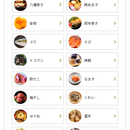
八幡巻き
錦糸玉子
金柑
昆布巻き
ぶり
えび
トコブシ
棒鱈
酢だこ
なます
梅干し
くわい
ゆりね
里芋