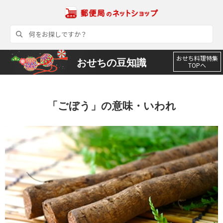
おせち料理特集
おせちの豆知識
TOPへ
「ごぼう」の意味・いわれ