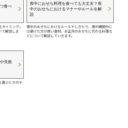
喪中におせち料理を食べても大丈夫？喪
いつ食べ
中のおせちにおけるマナーやルールを解
説
るタイミング」
喪中のおせちにおけるルールやしきたり、喪中期間中に
いて解説しま
は避けた方が良い食材、お正月のおせちに代わる料理な
どについて解説していきます。
や失敗
を選ぶときのチ