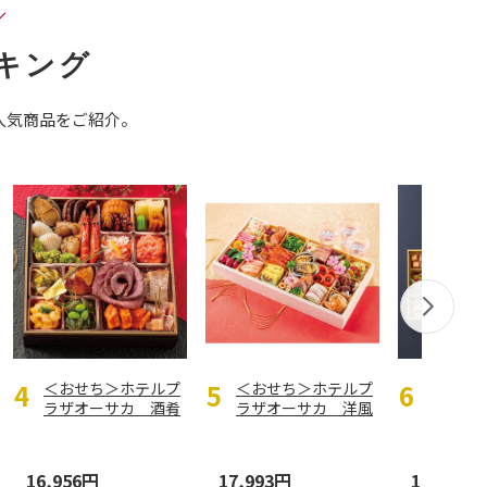
／
キング
人気商品をご紹介。
＜おせち＞ホテルプ
＜おせち＞ホテルプ
＜おせ
ラザオーサカ 酒肴
ラザオーサカ 洋風
京のお肉
おせち＆オードブル
オードブル「集」
肉おせち
「一
…
※冷
…
…
16,956円
17,993円
19,900円