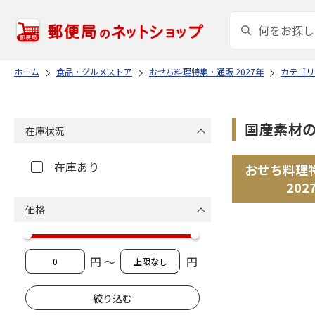
ホーム
食品・グルメストア
おせち料理特集・通販 2027年
カテゴリ
国産素材
在庫状況
在庫あり
おせち料理
202
価格
円 ～
円