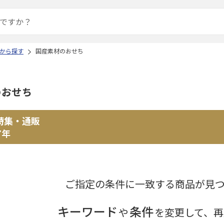
から探す
国産素材のおせち
のおせち
特集・通販
7年
ご指定の条件に一致する商品が見
キーワード
条件
や
を変更して、再