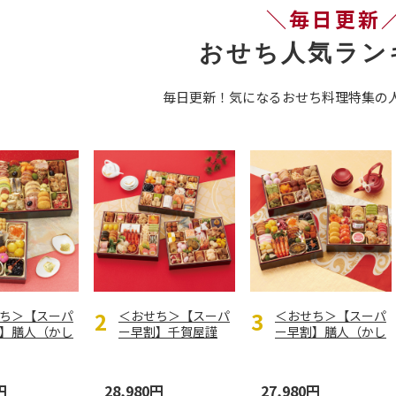
＼毎日更新
おせち人気ラン
毎日更新！気になるおせち料理特集の
ち＞【スーパ
＜おせち＞【スーパ
＜おせち＞【スーパ
】膳人（かし
ー早割】千賀屋謹
ー早割】膳人（かし
） 和洋中二
製 迎春おせち料理
はびと） 和洋中三
「千富
…
段重
円
28,980円
27,980円