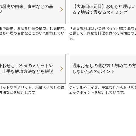
の歴史や由来、食材などの基
【大晦日or元日】おせち料理は
説
る？地域で異なるタイミング
来や歴史、おせち料理の構成、代表的な
「おせち料理はいつ食べる？地域で異な
せち料理の変化などについて解説してい
と題して、おせち料理を食べる時期につ
す。
凍おせち！冷凍のメリットや
通販おせちの選び方！初めての方
、上手な解凍方法などを解説
しないためのポイント
リットやデメリット、冷蔵おせちとの違
ジャンルやサイズ、予算などからおせち
方法などを紹介します。
ェックポイントを紹介しています。