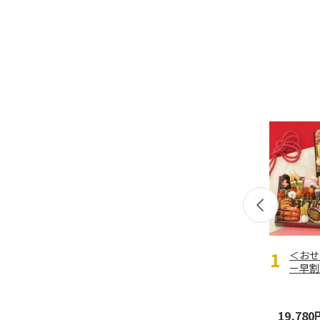
＜おせ
ー早割
はびと
段重
19,780