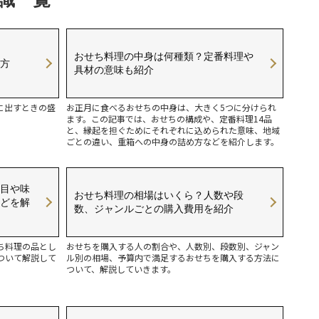
おせち料理の中身は何種類？定番料理や
方
具材の意味も紹介
に出すときの盛
お正月に食べるおせちの中身は、大きく5つに分けられ
ます。この記事では、おせちの構成や、定番料理14品
と、縁起を担ぐためにそれぞれに込められた意味、地域
ごとの違い、重箱への中身の詰め方などを紹介します。
目や味
おせち料理の相場はいくら？人数や段
どを解
数、ジャンルごとの購入費用を紹介
ち料理の品とし
おせちを購入する人の割合や、人数別、段数別、ジャン
ついて解説して
ル別の相場、予算内で満足するおせちを購入する方法に
ついて、解説していきます。