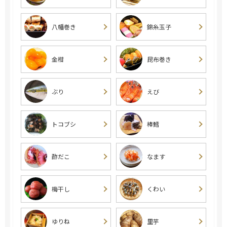
八幡巻き
錦糸玉子
金柑
昆布巻き
ぶり
えび
トコブシ
棒鱈
酢だこ
なます
梅干し
くわい
ゆりね
里芋