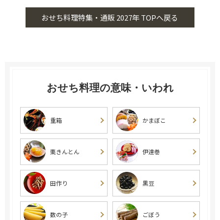
おせち料理特集・通販 2027年 TOPへ戻る
おせち料理の意味・いわれ
重箱
かまぼこ
栗きんとん
伊達巻
田作り
黒豆
数の子
ごぼう