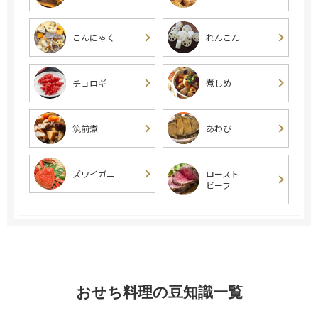
こんにゃく
れんこん
チョロギ
煮しめ
筑前煮
あわび
ズワイガニ
ロースト
ビーフ
おせち料理の豆知識一覧