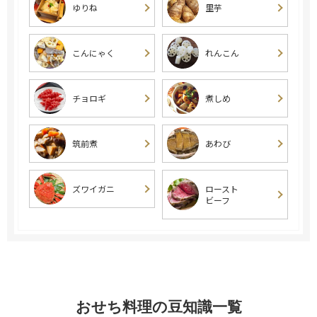
ゆりね
里芋
こんにゃく
れんこん
チョロギ
煮しめ
筑前煮
あわび
ズワイガニ
ロースト
ビーフ
おせち料理の豆知識一覧