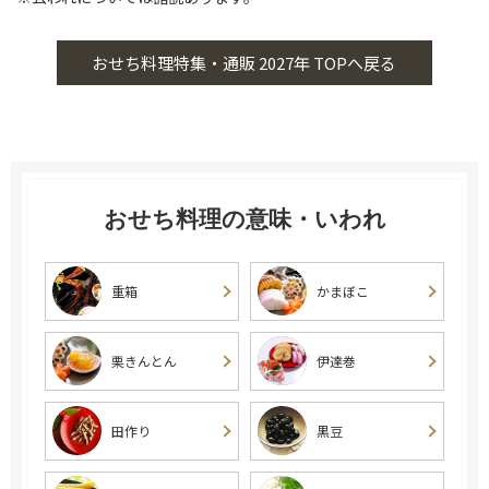
おせち料理特集・通販 2027年 TOPへ戻る
おせち料理の意味・いわれ
重箱
かまぼこ
栗きんとん
伊達巻
田作り
黒豆