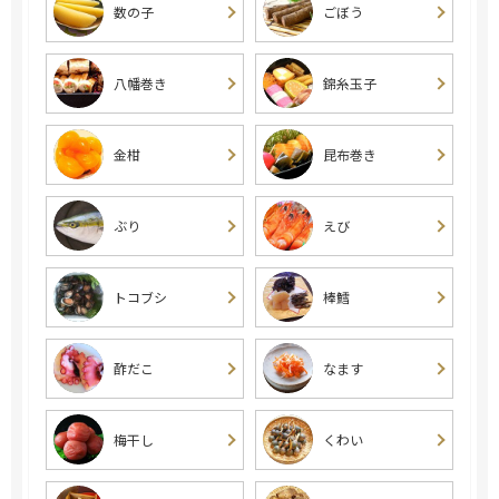
数の子
ごぼう
八幡巻き
錦糸玉子
金柑
昆布巻き
ぶり
えび
トコブシ
棒鱈
酢だこ
なます
梅干し
くわい