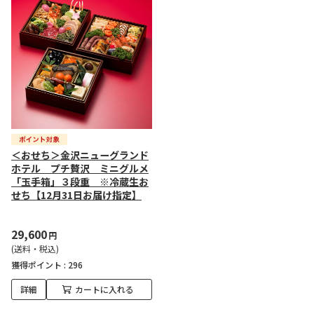
＜おせち＞金沢ニューグランド
ホテル プチ贅沢 ミニグルメ
「玉手箱」３段重 ※冷蔵生お
せち【12月31日お届け指定】
29,600
円
(送料・税込)
獲得ポイント :
296
詳細
カートに入れる