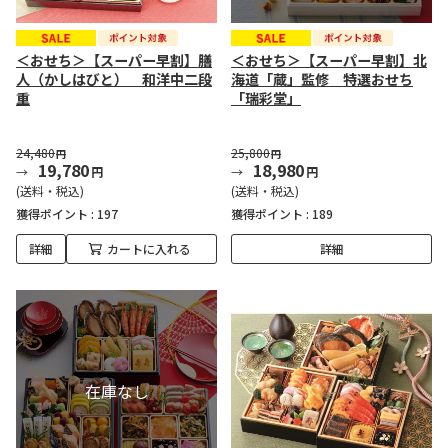
＜おせち＞【スーパー早割】膳
＜おせち＞【スーパー早割】北
人（かしはびと） 和洋中二段
海道「蔵」監修 特選おせち
重
「瑞彩堂」
24,480
25,800
円
円
19,780
18,980
円
円
(送料・税込)
(送料・税込)
獲得ポイント :
197
獲得ポイント :
189
詳細
カートに入れる
詳細