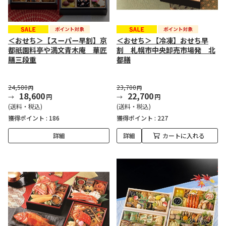
＜おせち＞【スーパー早割】京
＜おせち＞【冷凍】おせち早
都祇園料亭や満文青木庵 華匠
割 札幌市中央卸売市場発 北
膳三段重
都膳
24,580
23,700
円
円
18,600
22,700
円
円
(送料・税込)
(送料・税込)
獲得ポイント :
186
獲得ポイント :
227
詳細
詳細
カートに入れる