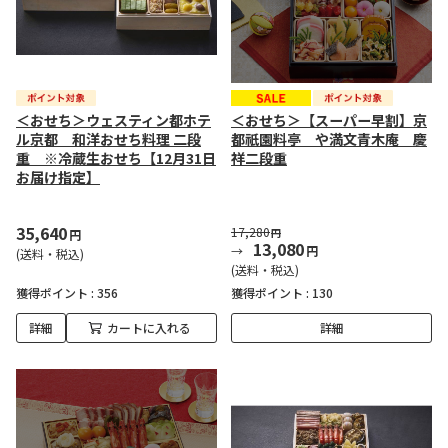
＜おせち＞ウェスティン都ホテ
＜おせち＞【スーパー早割】京
ル京都 和洋おせち料理 二段
都祇園料亭 や満文青木庵 慶
重 ※冷蔵生おせち【12月31日
祥二段重
お届け指定】
35,640
17,280
円
円
13,080
円
(送料・税込)
(送料・税込)
獲得ポイント :
356
獲得ポイント :
130
詳細
カートに入れる
詳細