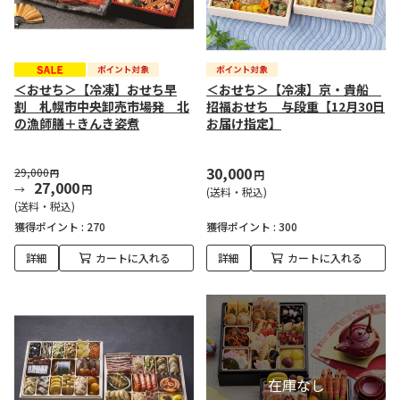
＜おせち＞【冷凍】おせち早
＜おせち＞【冷凍】京・貴船
割 札幌市中央卸売市場発 北
招福おせち 与段重【12月30日
の漁師膳＋きんき姿煮
お届け指定】
30,000
29,000
円
円
27,000
円
(送料・税込)
(送料・税込)
獲得ポイント :
270
獲得ポイント :
300
詳細
カートに入れる
詳細
カートに入れる