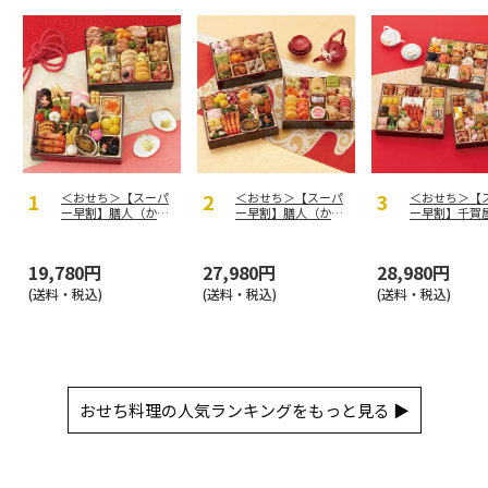
＜おせち＞【スーパ
＜おせち＞【スーパ
＜おせち＞【
ー早割】膳人（かし
ー早割】膳人（かし
ー早割】千賀
はびと） 和洋中二
はびと） 和洋中三
製 迎春おせ
段重
段重
「千富士」和
重
19,780円
27,980円
28,980円
(送料・税込)
(送料・税込)
(送料・税込)
おせち料理の人気ランキングをもっと見る ▶