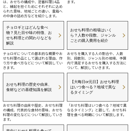
は、おせちの構成や、定番料理14品
ます。
と、縁起を担ぐためにそれぞれに込め
られた意味、地域ごとの違い、重箱へ
の中身の詰め方などを紹介します。
チョロギとはどんな食べ
おせち料理の相場はいく
物？見た目や味の特徴、お
ら？人数や段数、ジャンル
せち料理との関わりなどを
ごとの購入費用を紹介
解説
チョロギについての基本的な概要やお
おせちを購入する人の割合や、人数
せち料理の品として選ばれる理由、作
別、段数別、ジャンル別の相場、予算
り方や食べ方などについて解説してい
内で満足するおせちを購入する方法に
きます。
ついて、解説していきます。
【大晦日or元日】おせち料理
おせち料理の歴史や由来、
はいつ食べる？地域で異な
食材などの基礎知識を解説
るタイミング
おせち料理の由来や歴史、おせち料理
「おせち料理はいつ食べる？地域で異
の構成、代表的な食材の意味、おせち
なるタイミング」と題して、おせち料
料理の変化などについて解説していき
理を食べる時期について解説します。
ます。
喪中におせち料理を食べて