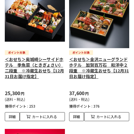
＜おせち＞奥城崎シーサイドホ
＜おせち＞金沢ニューグランド
テル 季魚菜（ときぎょさい）
ホテル 加賀百万石 和洋中２
二段重 ※冷蔵生おせち【12月
段重 ※冷蔵生おせち【12月31
31日お届け指定】
日お届け指定】
25,300
37,600
円
円
(送料・税込)
(送料・税込)
獲得ポイント :
253
獲得ポイント :
376
詳細
カートに入れる
詳細
カートに入れる