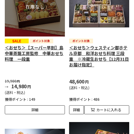
＜おせち＞【スーパー早割】島
＜おせち＞ウェスティン都ホテ
中華蒸籠工房監修 中華おせち
ル京都 和洋おせち料理 三段
料理 一段重
重 ※冷蔵生おせち【12月31日
お届け指定】
48,600
19,980
円
円
14,980
円
(送料・税込)
(送料・税込)
獲得ポイント :
149
獲得ポイント :
486
詳細
詳細
カートに入れる