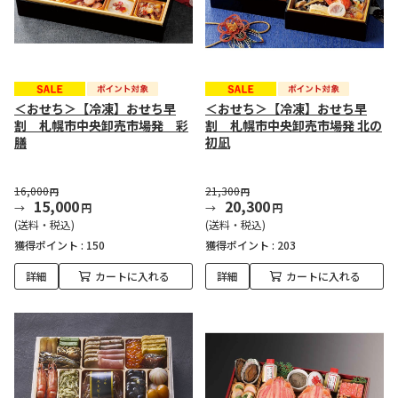
＜おせち＞【冷凍】おせち早
＜おせち＞【冷凍】おせち早
割 札幌市中央卸売市場発 彩
割 札幌市中央卸売市場発 北の
膳
初凪
16,000
21,300
円
円
15,000
20,300
円
円
(送料・税込)
(送料・税込)
獲得ポイント :
150
獲得ポイント :
203
詳細
カートに入れる
詳細
カートに入れる