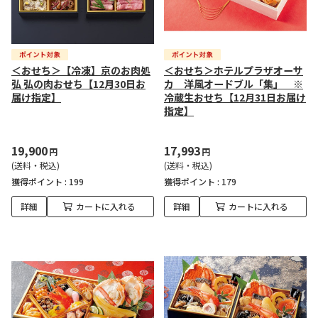
＜おせち＞【冷凍】京のお肉処
＜おせち＞ホテルプラザオーサ
弘 弘の肉おせち【12月30日お
カ 洋風オードブル「集」 ※
届け指定】
冷蔵生おせち【12月31日お届け
指定】
19,900
17,993
円
円
(送料・税込)
(送料・税込)
獲得ポイント :
199
獲得ポイント :
179
詳細
カートに入れる
詳細
カートに入れる