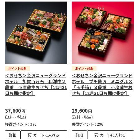
＜おせち＞金沢ニューグランド
＜おせち＞金沢ニューグランド
ホテル 加賀百万石 和洋中２
ホテル プチ贅沢 ミニグルメ
段重 ※冷蔵生おせち【12月31
「玉手箱」３段重 ※冷蔵生お
日お届け指定】
せち【12月31日お届け指定】
37,600
29,600
円
円
(送料・税込)
(送料・税込)
獲得ポイント :
376
獲得ポイント :
296
詳細
カートに入れる
詳細
カートに入れる