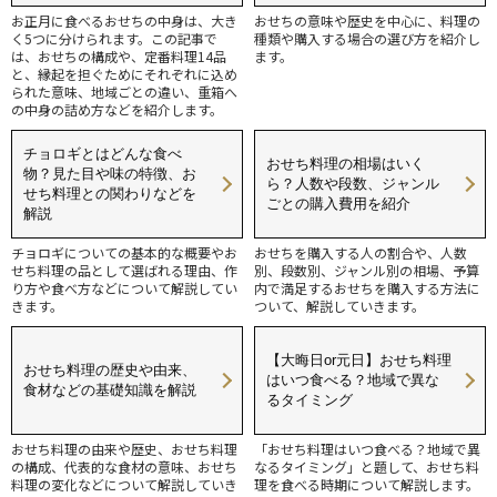
お正月に食べるおせちの中身は、大き
おせちの意味や歴史を中心に、料理の
く5つに分けられます。この記事で
種類や購入する場合の選び方を紹介し
は、おせちの構成や、定番料理14品
ます。
と、縁起を担ぐためにそれぞれに込め
られた意味、地域ごとの違い、重箱へ
の中身の詰め方などを紹介します。
チョロギとはどんな食べ
おせち料理の相場はいく
物？見た目や味の特徴、お
ら？人数や段数、ジャンル
せち料理との関わりなどを
ごとの購入費用を紹介
解説
チョロギについての基本的な概要やお
おせちを購入する人の割合や、人数
せち料理の品として選ばれる理由、作
別、段数別、ジャンル別の相場、予算
り方や食べ方などについて解説してい
内で満足するおせちを購入する方法に
きます。
ついて、解説していきます。
【大晦日or元日】おせち料理
おせち料理の歴史や由来、
はいつ食べる？地域で異な
食材などの基礎知識を解説
るタイミング
おせち料理の由来や歴史、おせち料理
「おせち料理はいつ食べる？地域で異
の構成、代表的な食材の意味、おせち
なるタイミング」と題して、おせち料
料理の変化などについて解説していき
理を食べる時期について解説します。