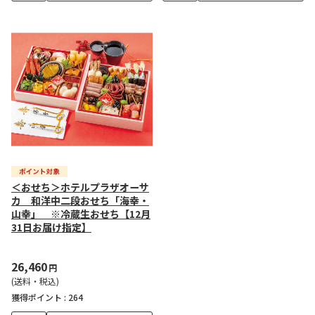
＜おせち＞ホテルプラザオーサ
カ 和洋中二段おせち「海幸・
山幸」 ※冷蔵生おせち【12月
31日お届け指定】
26,460
円
(送料・税込)
獲得ポイント :
264