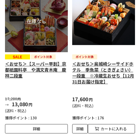
＜おせち＞【スーパー早割】京
＜おせち＞奥城崎シーサイドホ
都祇園料亭 や満文青木庵 慶
テル 季魚菜（ときぎょさい）
祥二段重
一段重 ※冷蔵生おせち【12月
31日お届け指定】
17,600
17,280
円
円
13,080
円
(送料・税込)
(送料・税込)
獲得ポイント :
130
獲得ポイント :
176
詳細
詳細
カートに入れる