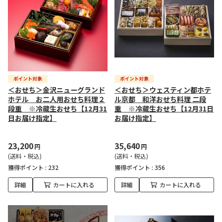
＜おせち＞金沢ニューグランド
＜おせち＞ウェスティン都ホテ
ホテル お二人用おせち料理２
ル京都 和洋おせち料理 二段
段重 ※冷蔵生おせち【12月31
重 ※冷蔵生おせち【12月31日
日お届け指定】
お届け指定】
23,200
35,640
円
円
(送料・税込)
(送料・税込)
獲得ポイント :
232
獲得ポイント :
356
詳細
カートに入れる
詳細
カートに入れる