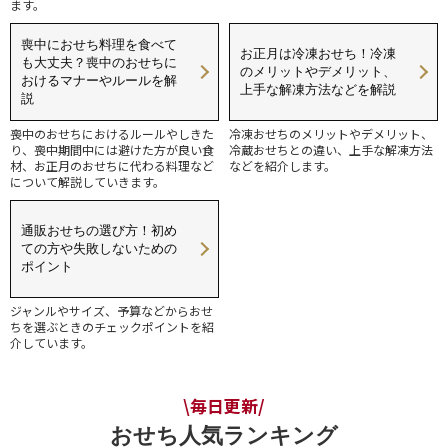
ます。
喪中におせち料理を食べて
お正月は冷凍おせち！冷凍
も大丈夫？喪中のおせちに
のメリットやデメリット、
おけるマナーやルールを解
上手な解凍方法などを解説
説
喪中のおせちにおけるルールやしきた
冷凍おせちのメリットやデメリット、
り、喪中期間中には避けた方が良い食
冷蔵おせちとの違い、上手な解凍方法
材、お正月のおせちに代わる料理など
などを紹介します。
について解説していきます。
通販おせちの選び方！初め
ての方や失敗しないための
ポイント
ジャンルやサイズ、予算などからおせ
ちを選ぶときのチェックポイントを紹
介しています。
\毎日更新/
おせち人気ランキング