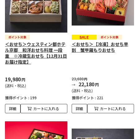
＜おせち＞ウェスティン都ホテ
＜おせち＞【冷凍】おせち早
ル京都 和洋おせち料理 一段
割 蟹甲羅もりおせち
重 ※冷蔵生おせち【12月31日
お届け指定】
19,980
23,680
円
円
22,180
円
(送料・税込)
(送料・税込)
獲得ポイント :
199
獲得ポイント :
221
詳細
カートに入れる
詳細
カートに入れる