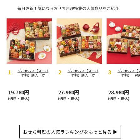
毎日更新！気になるおせち料理特集の人気商品をご紹介。
＜おせち＞【スーパ
＜おせち＞【スーパ
＜おせち＞【
ー早割】膳人（かし
ー早割】膳人（かし
ー早割】千賀
はびと） 和洋中二
はびと） 和洋中三
製 迎春おせ
段重
段重
「千富士」和
重
19,780円
27,980円
28,980円
(送料・税込)
(送料・税込)
(送料・税込)
おせち料理の人気ランキングをもっと見る ▶