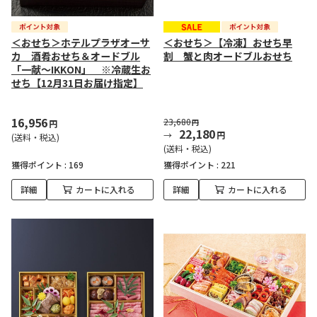
＜おせち＞ホテルプラザオーサ
＜おせち＞【冷凍】おせち早
カ 酒肴おせち＆オードブル
割 蟹と肉オードブルおせち
「一献～IKKON」 ※冷蔵生お
せち【12月31日お届け指定】
16,956
23,680
円
円
22,180
円
(送料・税込)
(送料・税込)
獲得ポイント :
169
獲得ポイント :
221
詳細
カートに入れる
詳細
カートに入れる