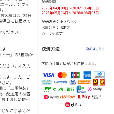
配送期間
はゴールデンウィ
2025年04月08日～2026年05月03日
す。
2026年05月16日～2028年08月07日
お客様は7月24日
希望日にお届けで
配送方法
ゆうパック
トマグ
コーデュロイ生地ラ
ふわっとフタタイト
八角形ステンレスマ
ポムプ
ンチバッグ ハロー
ランチボックス角型
グボトル 500ml リ
お届け日
指定可
4
キティ KCOB2
パペットスンスン
ラックマ リラッ
…
定ください。
のし
対応可
R
…
2,200円
1,485円
4,510円
)
(送料別・税込)
(送料別・税込)
(送料別・税込)
決済方法
ます。
詳細はこちら
イビー」の3種類か
下記の決済方法がご利用頂けます。
ください。未入力
ります。また、ご
ださい。
欄に「二重包装」
後、配送用の梱包
。お手渡しに便利
かじめご了承くだ