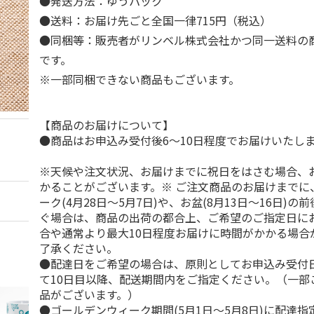
●発送方法：ゆうパック
●送料：お届け先ごと全国一律715円（税込）
●同梱等：販売者がリンベル株式会社かつ同一送料の
です。
※一部同梱できない商品もございます。
【商品のお届けについて】
●商品はお申込み受付後6～10日程度でお届けいたし
※天候や注文状況、お届けまでに祝日をはさむ場合、
かることがございます。※ ご注文商品のお届けまでに
ーク(4月28日～5月7日)や、お盆(8月13日～16日)
ぐ場合は、商品の出荷の都合上、ご希望のご指定日に
合や通常より最大10日程度お届けに時間がかかる場合
了承ください。
●配達日をご希望の場合は、原則としてお申込み受付
て10日目以降、配送期間内をご指定ください。（一部
品がございます。）
●ゴールデンウィーク期間(5月1日～5月8日)に配達