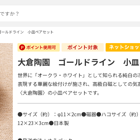
ゴールドライン 小皿ペアセット
大倉陶園 ゴールドライン 小皿
世界に「オークラ・ホワイト」として知られる純白の
表現する華麗な絵付けが施され、高級白磁としての気
〈大倉陶園〉の小皿ペアセットです。
●サイズ（約）：φ11×2cm●磁器●ハコサイズ（約
12×23×3cm●日本製