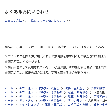
よくあるお問い合わせ
お支払い方法
注文のキャンセルについて
商品に「小麦」「そば」「卵」「乳」「落花生」「えび」「かに」「くるみ」
※エビ・カニを除く魚介類（これらの魚介類を原材料として製造された加工品
※商品写真はイメージです。
※商品内容として記載されていない「小道具類」はお届けする商品に含まれて
※商品の色は、印刷の都合により、実際と異なる場合があります。
ホーム
ギフト通販
内祝い・お返し
法要・香典返し
予算で探す（3
ホーム
ギフト通販
お祝い・贈りもの
献花・お悔やみ
大倉陶園
ホーム
ギフト通販
お祝い・贈りもの
献花・お悔やみ
予算で探す（
ホーム
ギフト通販
お祝い・贈りもの
陣中見舞い
大倉陶園 ゴ
ホーム
ネットショップ
雑貨・日用品
台所用品・食器
食器（そ