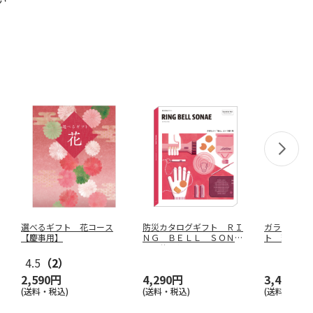
選べるギフト 花コース
防災カタログギフト ＲＩ
ガラスドー
【慶事用】
ＮＧ ＢＥＬＬ ＳＯＮＡ
ト 瑞樹【
Ｅ サンシ
…
4.5
（2）
2,590円
4,290円
3,410円
(送料・税込)
(送料・税込)
(送料・税込)