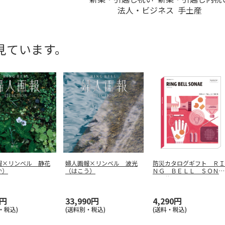
法人・ビジネス
手土産
見ています。
報×リンベル 静花
婦人画報×リンベル 波光
防災カタログギフト ＲＩ
か）
（はこう）
ＮＧ ＢＥＬＬ ＳＯＮＡ
Ｅ サンシ
…
0円
33,990円
4,290円
・税込)
(送料別・税込)
(送料・税込)