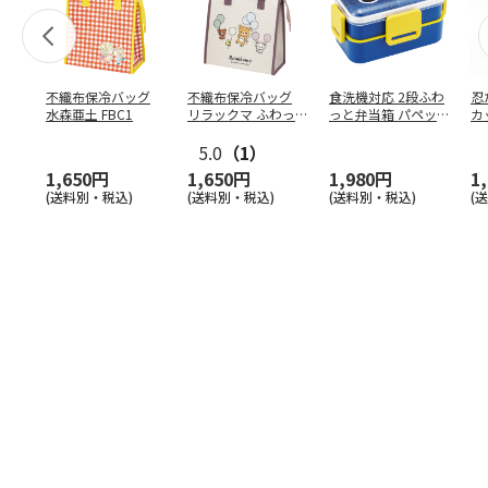
不織布保冷バッグ
不織布保冷バッグ
食洗機対応 2段ふわ
忍
水森亜土 FBC1
リラックマ ふわっ
っと弁当箱 パペッ
カ
と風船 FBC1
トスンスン PFLW
…
り
5.0
（1）
田
1,650円
1,650円
1,980円
1
(送料別・税込)
(送料別・税込)
(送料別・税込)
(