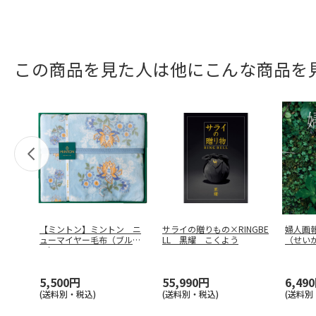
この商品を見た人は他にこんな商品を
【ミントン】ミントン ニ
サライの贈りもの×RINGBE
婦人画
ューマイヤー毛布（ブル
LL 黒耀 こくよう
（せい
ー） ＭＮＰ
…
5,500円
55,990円
6,49
(送料別・税込)
(送料別・税込)
(送料別