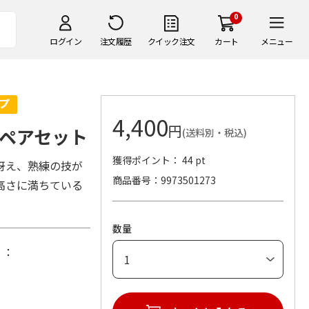
0
ログイン
注文履歴
クイック注文
カート
メニュー
4,400
円
ペアセット
(送料別・税込)
獲得ポイント： 44 pt
冴え、熟練の技が
商品番号
9973501273
高さに満ちている
数量
）：