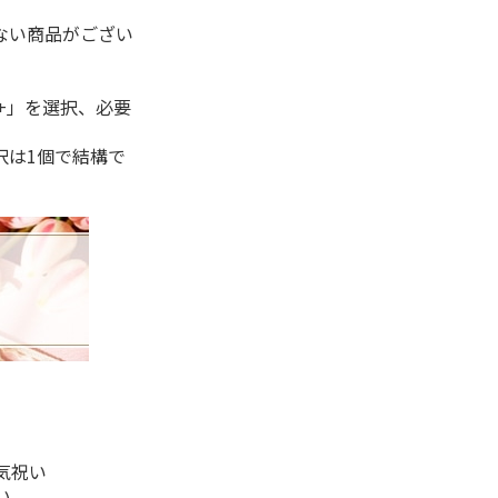
ない商品がござい
+」を選択、必要
択は1個で結構で
気祝い
い