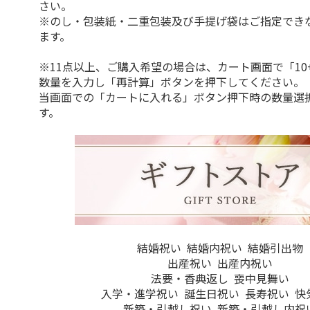
さい。
※のし・包装紙・二重包装及び手提げ袋はご指定でき
ます。
※11点以上、ご購入希望の場合は、カート画面で「10
数量を入力し「再計算」ボタンを押下してください。
当画面での「カートに入れる」ボタン押下時の数量選
す。
結婚祝い
結婚内祝い
結婚引出物
出産祝い
出産内祝い
法要・香典返し
喪中見舞い
入学・進学祝い
誕生日祝い
長寿祝い
快
新築・引越し祝い
新築・引越し内祝