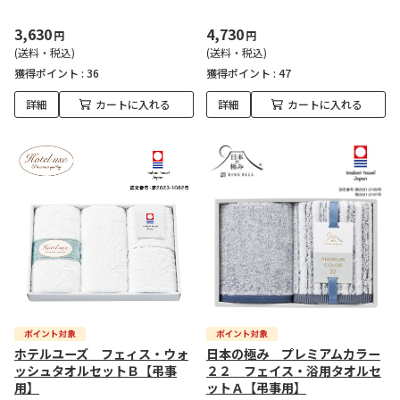
3,630
4,730
円
円
(送料・税込)
(送料・税込)
獲得ポイント :
36
獲得ポイント :
47
詳細
カートに入れる
詳細
カートに入れる
ホテルユーズ フェィス・ウォ
日本の極み プレミアムカラー
ッシュタオルセットＢ【弔事
２２ フェイス・浴用タオルセ
用】
ットＡ【弔事用】