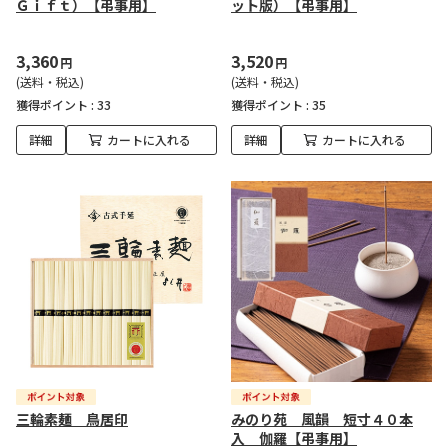
Ｇｉｆｔ）【弔事用】
ット版）【弔事用】
3,360
3,520
円
円
(送料・税込)
(送料・税込)
獲得ポイント :
33
獲得ポイント :
35
詳細
カートに入れる
詳細
カートに入れる
三輪素麺 鳥居印
みのり苑 風韻 短寸４０本
入 伽羅【弔事用】