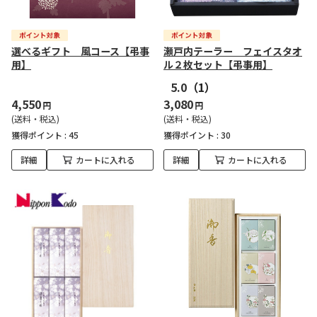
選べるギフト 風コース【弔事
瀬戸内テーラー フェイスタオ
用】
ル２枚セット【弔事用】
5.0
（1）
4,550
3,080
円
円
(送料・税込)
(送料・税込)
獲得ポイント :
45
獲得ポイント :
30
詳細
カートに入れる
詳細
カートに入れる