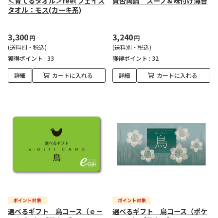
＜育てるタオル＞feel フェイス
賛否両論 スープ＆味付け海苔
タオル：モス(カーキ系)
3,300
3,240
円
円
(送料別・税込)
(送料別・税込)
獲得ポイント :
33
獲得ポイント :
32
詳細
カートに入れる
詳細
カートに入れる
選べるギフト 鳥コース（ｅ－
選べるギフト 鳥コース（ポケ