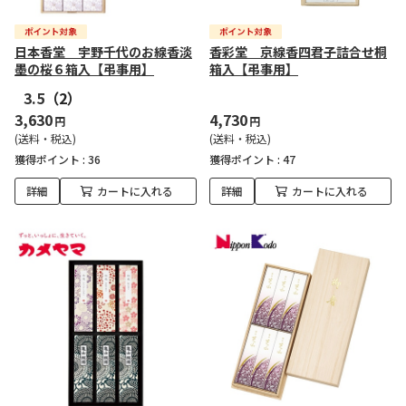
日本香堂 宇野千代のお線香淡
香彩堂 京線香四君子詰合せ桐
墨の桜６箱入【弔事用】
箱入【弔事用】
3.5
（2）
3,630
4,730
円
円
(送料・税込)
(送料・税込)
獲得ポイント :
36
獲得ポイント :
47
詳細
カートに入れる
詳細
カートに入れる