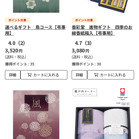
選べるギフト 鳥コース【弔事
香彩堂 進物ギフト 四季のお
用】
線香紙箱入【弔事用】
4.0
（2）
4.7
（3）
3,520
3,080
円
円
(送料・税込)
(送料・税込)
獲得ポイント :
35
獲得ポイント :
30
詳細
カートに入れる
詳細
カートに入れる