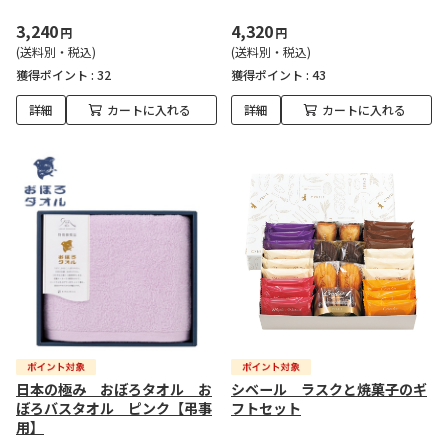
3,240
4,320
円
円
(送料別・税込)
(送料別・税込)
獲得ポイント :
32
獲得ポイント :
43
詳細
カートに入れる
詳細
カートに入れる
日本の極み おぼろタオル お
シベール ラスクと焼菓子のギ
ぼろバスタオル ピンク【弔事
フトセット
用】