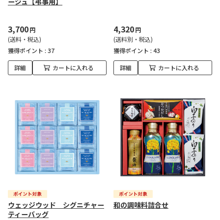
ージュ【弔事用】
3,700
4,320
円
円
(送料・税込)
(送料別・税込)
獲得ポイント :
37
獲得ポイント :
43
詳細
カートに入れる
詳細
カートに入れる
ウェッジウッド シグニチャー
和の調味料詰合せ
ティーバッグ