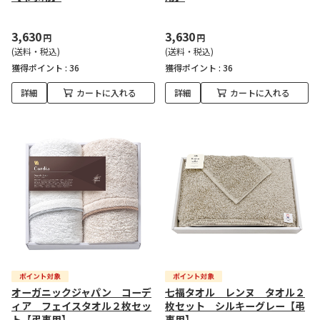
3,630
3,630
円
円
(送料・税込)
(送料・税込)
獲得ポイント :
36
獲得ポイント :
36
詳細
カートに入れる
詳細
カートに入れる
オーガニックジャパン コーデ
七福タオル レンヌ タオル２
ィア フェイスタオル２枚セッ
枚セット シルキーグレー【弔
ト【弔事用】
事用】