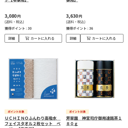
3,080
3,630
円
円
(送料・税込)
(送料・税込)
獲得ポイント :
30
獲得ポイント :
36
詳細
カートに入れる
詳細
カートに入れる
ＵＣＨＩＮＯふんわり高吸水
芳翠園 神宮司庁御用達銘茶１
フェイスタオル２枚セット ベ
８０ｇ