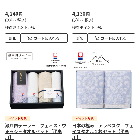
4,240
4,130
円
円
(送料・税込)
(送料・税込)
獲得ポイント :
42
獲得ポイント :
41
詳細
カートに入れる
詳細
カートに入れる
瀬戸内テーラー フェィス・ウ
日本の極み アラベスク フェ
ォッシュタオルセット【弔事
イスタオル２枚セット【弔事
用】
用】