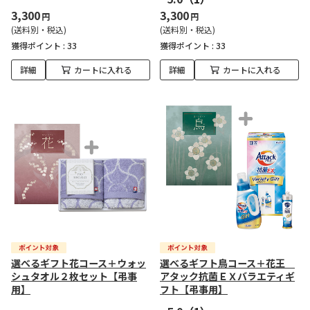
3,300
3,300
円
円
(送料別・税込)
(送料別・税込)
獲得ポイント :
33
獲得ポイント :
33
詳細
カートに入れる
詳細
カートに入れる
選べるギフト花コース＋ウォッ
選べるギフト鳥コース＋花王
シュタオル２枚セット【弔事
アタック抗菌ＥＸバラエティギ
用】
フト【弔事用】