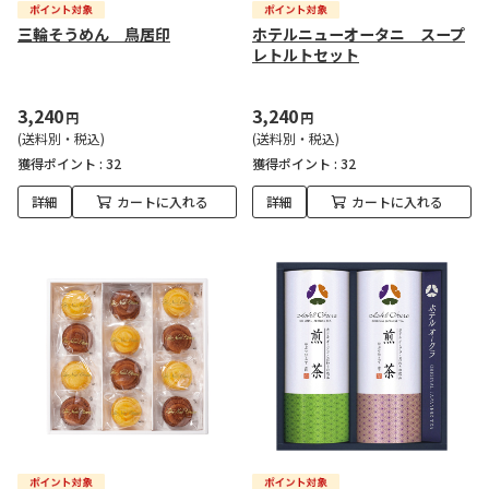
三輪そうめん 鳥居印
ホテルニューオータニ スープ
レトルトセット
3,240
3,240
円
円
(送料別・税込)
(送料別・税込)
獲得ポイント :
32
獲得ポイント :
32
詳細
カートに入れる
詳細
カートに入れる