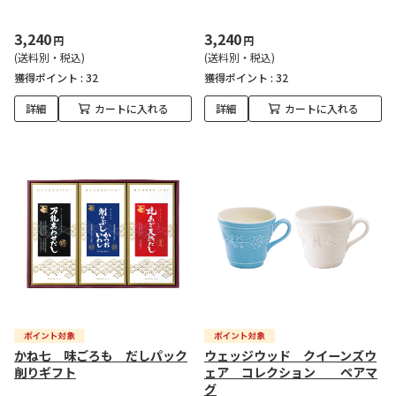
3,240
3,240
円
円
(送料別・税込)
(送料別・税込)
獲得ポイント :
32
獲得ポイント :
32
詳細
カートに入れる
詳細
カートに入れる
かね七 味ごろも だしパック
ウェッジウッド クイーンズウ
削りギフト
ェア コレクション ペアマ
グ