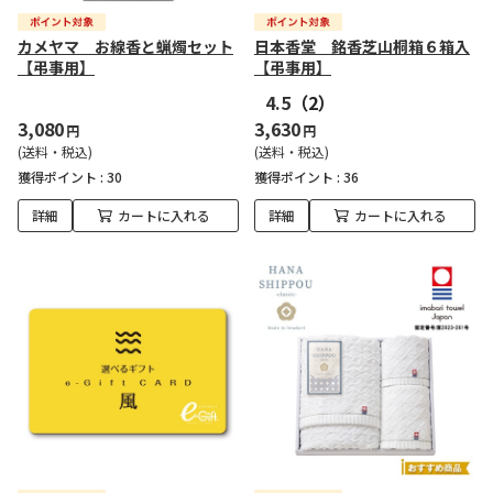
カメヤマ お線香と蝋燭セット
日本香堂 銘香芝山桐箱６箱入
【弔事用】
【弔事用】
4.5
（2）
3,080
3,630
円
円
(送料・税込)
(送料・税込)
獲得ポイント :
30
獲得ポイント :
36
詳細
カートに入れる
詳細
カートに入れる