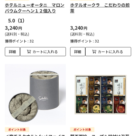
ホテルニューオータニ マロン
ホテルオークラ こだわりの煎
バウムクーヘン１２個入り
茶
5.0
（1）
3,240
3,240
円
円
(送料別・税込)
(送料別・税込)
獲得ポイント :
32
獲得ポイント :
32
詳細
カートに入れる
詳細
カートに入れる