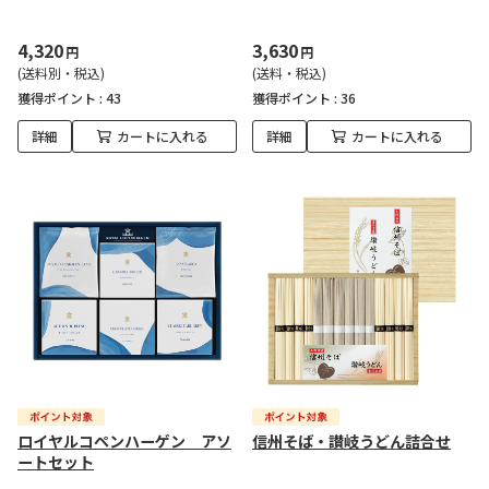
4,320
3,630
円
円
(送料別・税込)
(送料・税込)
獲得ポイント :
43
獲得ポイント :
36
詳細
カートに入れる
詳細
カートに入れる
ロイヤルコペンハーゲン アソ
信州そば・讃岐うどん詰合せ
ートセット