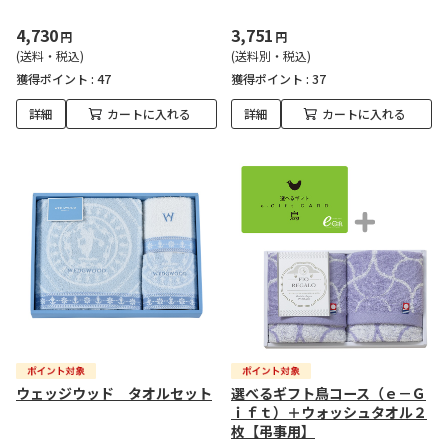
4,730
3,751
円
円
(送料・税込)
(送料別・税込)
獲得ポイント :
47
獲得ポイント :
37
詳細
カートに入れる
詳細
カートに入れる
ウェッジウッド タオルセット
選べるギフト鳥コース（ｅ－Ｇ
ｉｆｔ）＋ウォッシュタオル２
枚【弔事用】