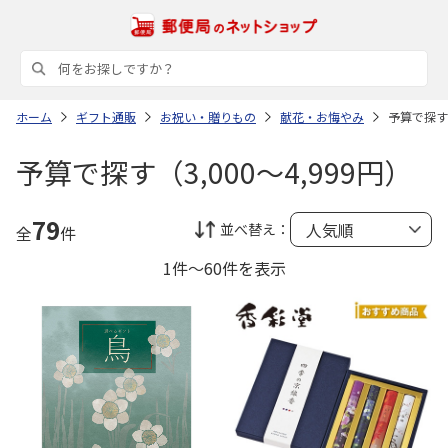
ホーム
ギフト通販
お祝い・贈りもの
献花・お悔やみ
予算で探す（
予算で探す（3,000～4,999円）
79
並べ替え：
全
件
1件～60件を表示