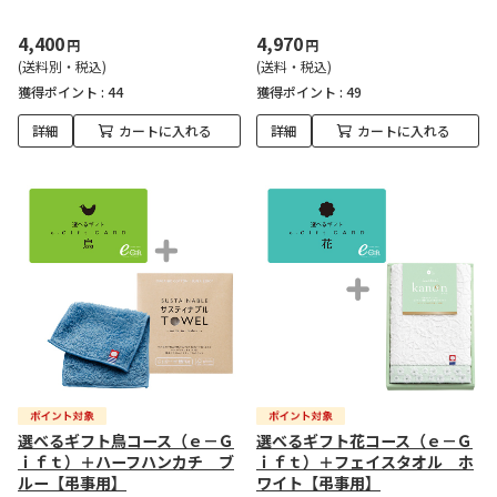
4,400
4,970
円
円
(送料別・税込)
(送料・税込)
獲得ポイント :
44
獲得ポイント :
49
詳細
カートに入れる
詳細
カートに入れる
選べるギフト鳥コース（ｅ－Ｇ
選べるギフト花コース（ｅ－Ｇ
ｉｆｔ）＋ハーフハンカチ ブ
ｉｆｔ）＋フェイスタオル ホ
ルー【弔事用】
ワイト【弔事用】