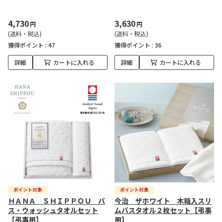
4,730
3,630
円
円
(送料・税込)
(送料・税込)
獲得ポイント :
47
獲得ポイント :
36
詳細
カートに入れる
詳細
カートに入れる
ＨＡＮＡ ＳＨＩＰＰＯＵ バ
今治 ザホワイト 木箱入スリ
ス・ウォッシュタオルセット
ムバスタオル２枚セット【弔事
【弔事用】
用】