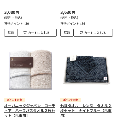
3,080
3,630
円
円
(送料・税込)
(送料・税込)
獲得ポイント :
30
獲得ポイント :
36
詳細
カートに入れる
詳細
カートに入れる
オーガニックジャパン コーデ
七福タオル レンヌ タオル２
ィア ハーフバスタオル２枚セ
枚セット ナイトブルー【弔事
ット【弔事用】
用】