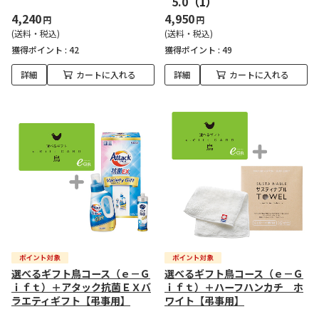
5.0
（1）
4,240
4,950
円
円
(送料・税込)
(送料・税込)
獲得ポイント :
42
獲得ポイント :
49
詳細
カートに入れる
詳細
カートに入れる
選べるギフト鳥コース（ｅ－Ｇ
選べるギフト鳥コース（ｅ－Ｇ
ｉｆｔ）＋アタック抗菌ＥＸバ
ｉｆｔ）＋ハーフハンカチ ホ
ラエティギフト【弔事用】
ワイト【弔事用】