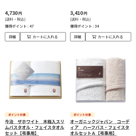
4,730
3,410
円
円
(送料・税込)
(送料・税込)
獲得ポイント :
47
獲得ポイント :
34
詳細
カートに入れる
詳細
カートに入れる
今治 ザホワイト 木箱入スリ
オーガニックジャパン コーデ
ムバスタオル・フェイスタオル
ィア ハーフバス・フェイスタ
セット【弔事用】
オルセットＡ【弔事用】