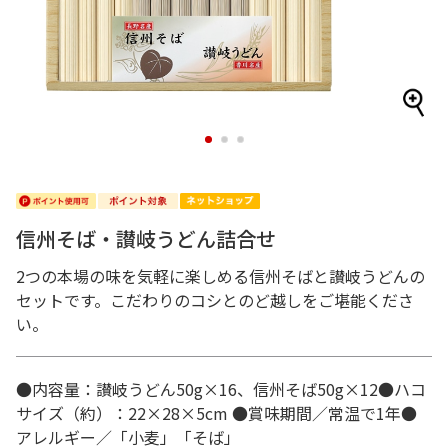
1
2
3
信州そば・讃岐うどん詰合せ
2つの本場の味を気軽に楽しめる信州そばと讃岐うどんの
セットです。こだわりのコシとのど越しをご堪能くださ
い。
●内容量：讃岐うどん50g×16、信州そば50g×12●ハコ
サイズ（約）：22×28×5cm ●賞味期間／常温で1年●
アレルギー／「小麦」「そば」