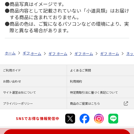
商品写真はイメージです。
商品内容として記載されていない「小道具類」はお届け
する商品に含まれておりません。
商品の色は、ご覧になるパソコンなどの環境により、実
際と異なる場合があります。
ホーム
ギフト通販
内祝い・お返し
法要・香典返し
予算で探す（3
ホーム
ギフト通販
ホーム
お祝い・贈りもの
ギフト通販
ホーム
お祝い・贈りもの
ギフト通販
ホーム
献花・お悔や
お祝
ネッ
ご利用ガイド
よくあるご質問
お問い合わせ
利用規約
サイト運営会社について
特定商取引法に基づく表記について
プライバシーポリシー
商品のご提案はこちら
SNSでお得な情報発信中