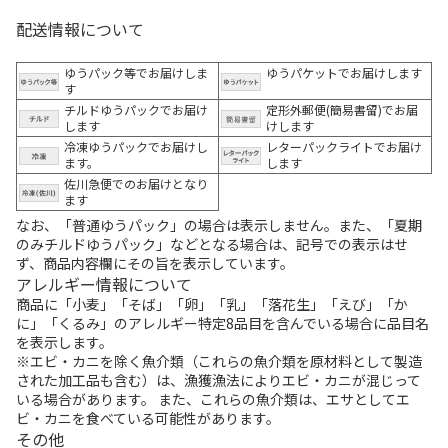
配送情報について
ゆうパック等でお届けしま
ゆうパケットでお届けします
す
チルドゆうパックでお届け
定形外郵便(簡易書留)でお届
します
けします
冷凍ゆうパックでお届けし
レターパックライトでお届け
ます。
します
佐川急便でのお届けとなり
ます
なお、「普通ゆうパック」の場合は表示しません。また、「夏期
のみチルドゆうパック」などとなる場合は、記号での表示はせ
ず、商品内容欄にその旨を表示しています。
アレルギー情報について
商品に「小麦」「そば」「卵」「乳」「落花生」「えび」「か
に」「くるみ」のアレルギー特定8品目を含んでいる場合に品目名
を表示します。
※エビ・カニを除く魚介類（これらの魚介類を原材料として製造
された加工品も含む）は、漁獲漁法によりエビ・カニが混じって
いる場合があります。 また、これらの魚介類は、エサとしてエ
ビ・カニを食べている可能性があります。
その他