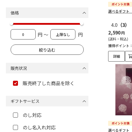
選べるギフト
価格
4.0
（3）
2,590
円
円 ～
円
(送料・税込)
獲得ポイント
詳細
販売状況
販売終了した商品を除く
ギフトサービス
のし対応
のし名入れ対応
選べるギフト