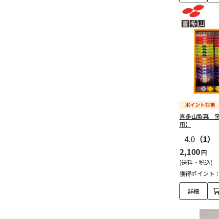
喜多山製菓 
用】
4.0
（1）
2,100
円
(送料・税込)
獲得ポイント
詳細