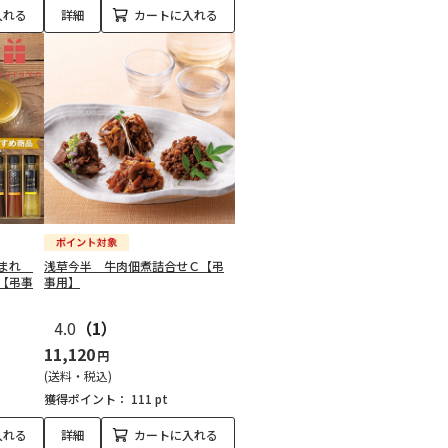
入れる
詳細
カートに入れる
うまれ
浅草今半 牛肉佃煮詰合せＣ【弔
【弔事
事用】
4.0
（1）
11,120
円
(送料・税込)
獲得ポイント：
111 pt
入れる
詳細
カートに入れる