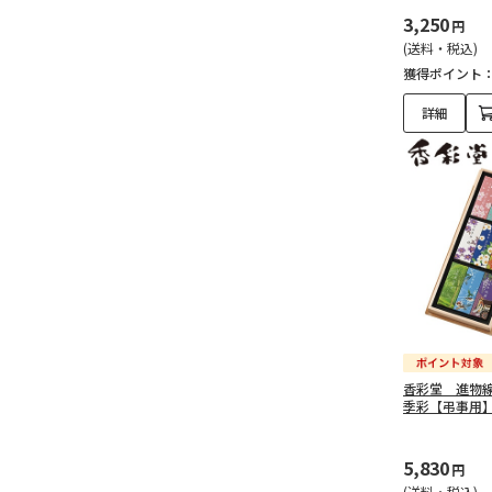
3,250
円
(送料・税込)
獲得ポイント
詳細
香彩堂 進物
季彩【弔事用
5,830
円
(送料・税込)