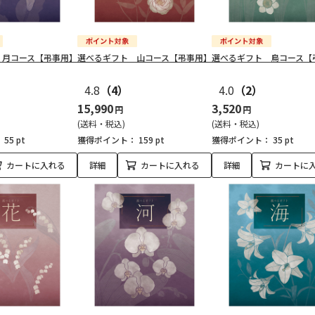
 月コース【弔事用】
選べるギフト 山コース【弔事用】
選べるギフト 鳥コース【
4.8
（4）
4.0
（2）
15,990
3,520
円
円
(送料・税込)
(送料・税込)
：
55 pt
獲得ポイント：
159 pt
獲得ポイント：
35 pt
カートに入れる
詳細
カートに入れる
詳細
カートに