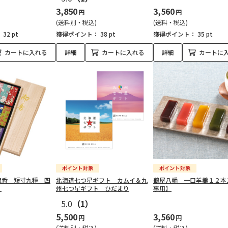
3,850
3,560
円
円
(送料別・税込)
(送料・税込)
：
32 pt
獲得ポイント：
38 pt
獲得ポイント：
35 pt
カートに入れる
詳細
カートに入れる
詳細
カートに
線香 短寸九種 四
北海道七つ星ギフト カムイ＆九
鶴屋八幡 一口羊羹１２本
】
州七つ星ギフト ひだまり
事用】
5.0
（1）
5,500
3,560
円
円
(送料別・税込)
(送料・税込)