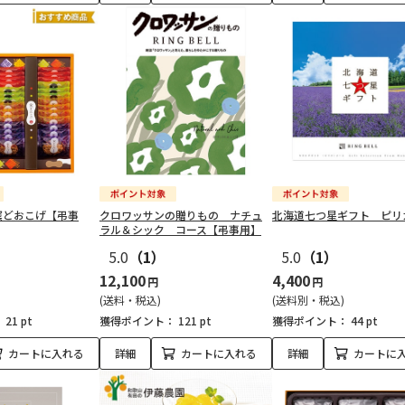
窯どおこげ【弔事
クロワッサンの贈りもの ナチュ
北海道七つ星ギフト ピリ
ラル＆シック コース【弔事用】
5.0
（1）
5.0
（1）
12,100
4,400
円
円
(送料・税込)
(送料別・税込)
：
21 pt
獲得ポイント：
121 pt
獲得ポイント：
44 pt
カートに入れる
詳細
カートに入れる
詳細
カートに