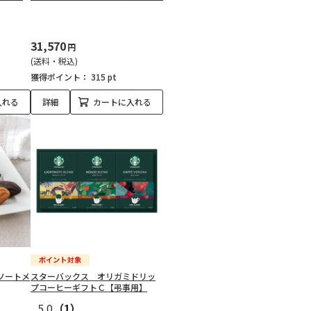
31,570
円
(送料・税込)
獲得ポイント：
315 pt
入れる
詳細
カートに入れる
ソートメ
スターバックス オリガミドリッ
プコーヒーギフトＣ【弔事用】
5.0
（1）