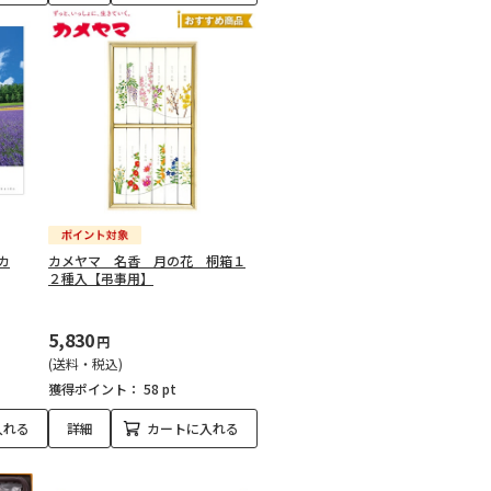
カ
カメヤマ 名香 月の花 桐箱１
２種入【弔事用】
5,830
円
(送料・税込)
獲得ポイント：
58 pt
入れる
詳細
カートに入れる