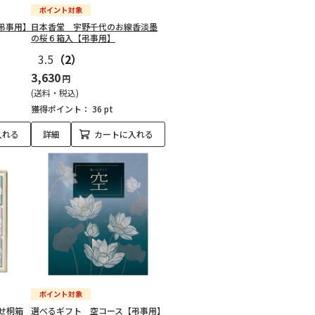
弔事用】
日本香堂 宇野千代のお線香淡墨
の桜６箱入【弔事用】
3.5
（2）
3,630
円
(送料・税込)
獲得ポイント：
36 pt
入れる
詳細
カートに入れる
せ桐箱
選べるギフト 空コース【弔事用】