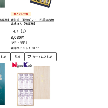
弔事用】
香彩堂 進物ギフト 四季のお線
香紙箱入【弔事用】
4.7
（3）
3,080
円
(送料・税込)
獲得ポイント：
30 pt
入れる
詳細
カートに入れる