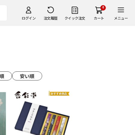
0
ログイン
注文履歴
クイック注文
カート
メニュー
順
安い順