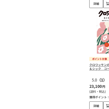
詳細
クロワッサン
＆シック コ
5.0
（1）
23,100
円
(送料・税込)
獲得ポイント
詳細