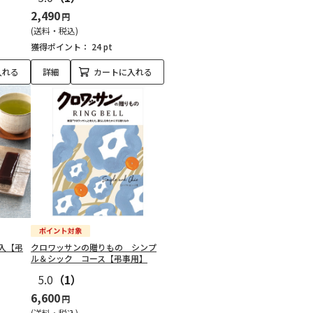
2,490
円
(送料・税込)
獲得ポイント：
24 pt
入れる
詳細
カートに入れる
入【弔
クロワッサンの贈りもの シンプ
ル＆シック コース【弔事用】
5.0
（1）
6,600
円
(送料・税込)