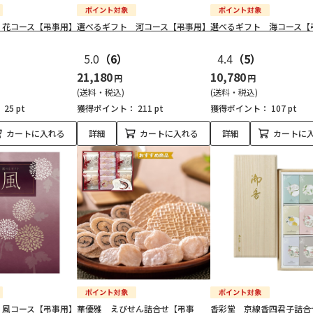
 花コース【弔事用】
選べるギフト 河コース【弔事用】
選べるギフト 海コース【
5.0
（6）
4.4
（5）
21,180
10,780
円
円
(送料・税込)
(送料・税込)
：
25 pt
獲得ポイント：
211 pt
獲得ポイント：
107 pt
カートに入れる
詳細
カートに入れる
詳細
カートに
 風コース【弔事用】
華優雅 えびせん詰合せ【弔事
香彩堂 京線香四君子詰合