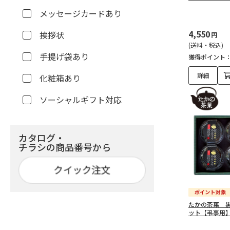
メッセージカードあり
4,550
挨拶状
円
(送料・税込)
手提げ袋あり
獲得ポイント
詳細
化粧箱あり
ソーシャルギフト対応
カタログ・
チラシの商品番号から
たかの茶菓 
ット【弔事用