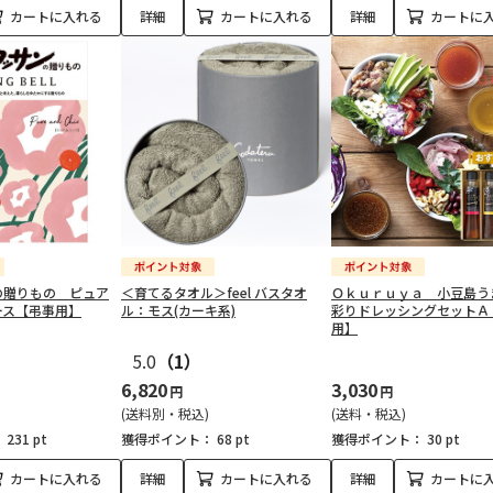
カートに入れる
詳細
カートに入れる
詳細
カートに
の贈りもの ピュア
＜育てるタオル＞feel バスタオ
Ｏｋｕｒｕｙａ 小豆島
ース【弔事用】
ル：モス(カーキ系)
彩りドレッシングセットＡ
用】
5.0
（1）
6,820
3,030
円
円
(送料別・税込)
(送料・税込)
：
231 pt
獲得ポイント：
68 pt
獲得ポイント：
30 pt
カートに入れる
詳細
カートに入れる
詳細
カートに