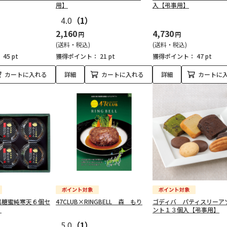
用】
入【弔事用】
4.0
（1）
2,160
4,730
円
円
(送料・税込)
(送料・税込)
：
45 pt
獲得ポイント：
21 pt
獲得ポイント：
47 pt
カートに入れる
詳細
カートに入れる
詳細
カートに
黒糖蜜純寒天６個セ
47CLUB×RINGBELL 森 もり
ゴディバ パティスリーア
】
ント１３個入【弔事用】
5.0
（1）