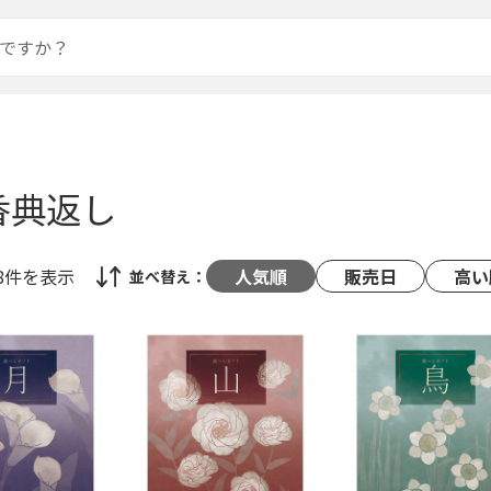
香典返し
48件
を表示
人気順
販売日
高い
並べ替え：