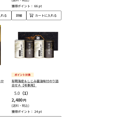
獲得ポイント：
66 pt
入れる
詳細
カートに入れる
おか
有明海産＆しじみ醤油味付のり詰
合せＡ【弔事用】
5.0
（1）
2,480
円
(送料・税込)
獲得ポイント：
24 pt