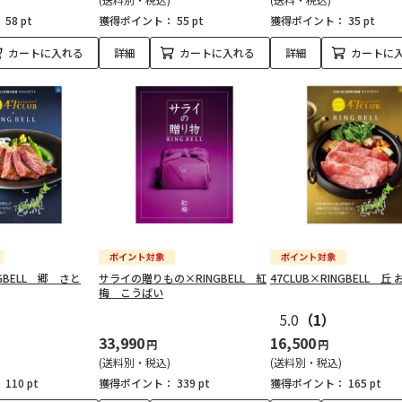
：
58 pt
獲得ポイント：
55 pt
獲得ポイント：
35 pt
カートに入れる
詳細
カートに入れる
詳細
カートに
NGBELL 郷 さと
サライの贈りもの×RINGBELL 紅
47CLUB×RINGBELL 丘 
梅 こうばい
5.0
（1）
33,990
16,500
円
円
(送料別・税込)
(送料別・税込)
：
110 pt
獲得ポイント：
339 pt
獲得ポイント：
165 pt