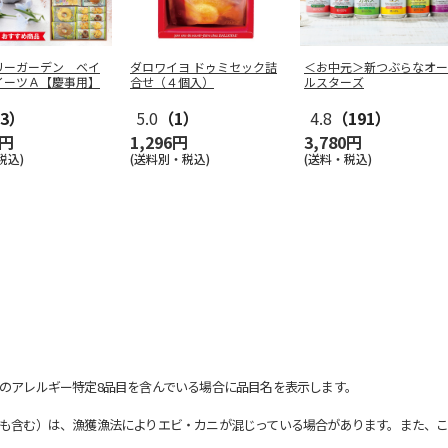
リーガーデン ベイ
ダロワイヨ ドゥミセック詰
＜お中元＞新つぶらなオー
イーツＡ【慶事用】
合せ（４個入）
ルスターズ
3）
5.0
（1）
4.8
（191）
0円
1,296円
3,780円
税込)
(送料別・税込)
(送料・税込)
のアレルギー特定8品目を含んでいる場合に品目名を表示します。
も含む）は、漁獲漁法によりエビ・カニが混じっている場合があります。また、こ