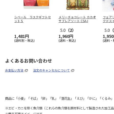
シベール ラスクギフトセ
メリーチョコレート カカオ
フェア
ットＳ
サブレアソート CSA-I
クドス
5.0
（2）
5.0
（
1,481円
1,960円
1,95
(送料別・税込)
(送料・税込)
(送料・
よくあるお問い合わせ
お支払い方法
注文のキャンセルについて
商品に「小麦」「そば」「卵」「乳」「落花生」「えび」「かに」「くるみ」
※エビ・カニを除く魚介類（これらの魚介類を原材料として製造された加工品
※商品写真はイメージです。