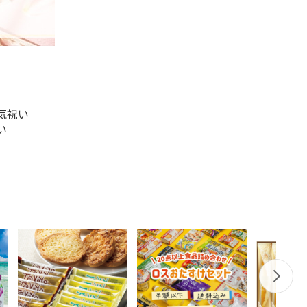
気祝い
い