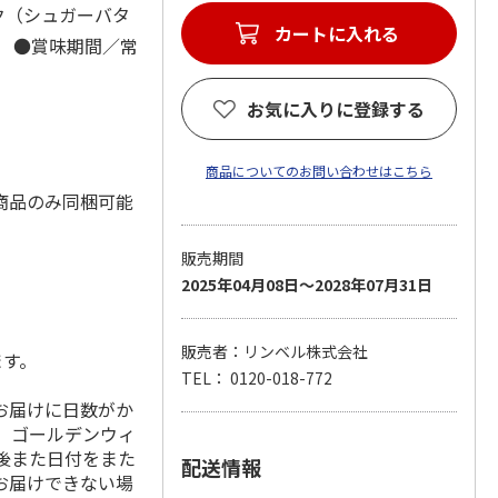
ク（シュガーバタ
カートに入れる
cm ●賞味期間／常
お気に入りに登録する
商品についてのお問い合わせはこちら
商品のみ同梱可能
販売期間
2025年04月08日～2028年07月31日
販売者：リンベル株式会社
ます。
TEL： 0120-018-772
お届けに日数がか
、ゴールデンウィ
の前後また日付をまた
配送情報
お届けできない場