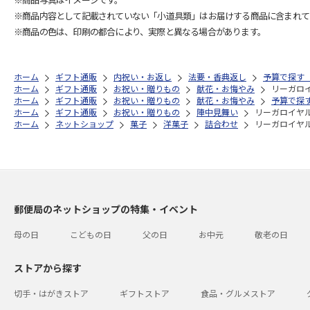
※商品内容として記載されていない「小道具類」はお届けする商品に含まれて
※商品の色は、印刷の都合により、実際と異なる場合があります。
ホーム
ギフト通販
内祝い・お返し
法要・香典返し
予算で探す（
ホーム
ギフト通販
お祝い・贈りもの
献花・お悔やみ
リーガロ
ホーム
ギフト通販
お祝い・贈りもの
献花・お悔やみ
予算で探す
ホーム
ギフト通販
お祝い・贈りもの
陣中見舞い
リーガロイヤ
ホーム
ネットショップ
菓子
洋菓子
詰合わせ
リーガロイヤ
郵便局のネットショップの特集・イベント
母の日
こどもの日
父の日
お中元
敬老の日
ストアから探す
切手・はがきストア
ギフトストア
食品・グルメストア