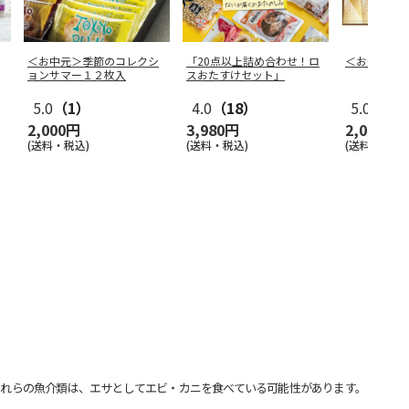
＜お中元＞季節のコレクシ
「20点以上詰め合わせ！ロ
＜お中元＞
ョンサマー１２枚入
スおたすけセット」
5.0
（1）
4.0
（18）
5.0
（1）
2,000円
3,980円
2,050円
(送料・税込)
(送料・税込)
(送料・税込)
れらの魚介類は、エサとしてエビ・カニを食べている可能性があります。