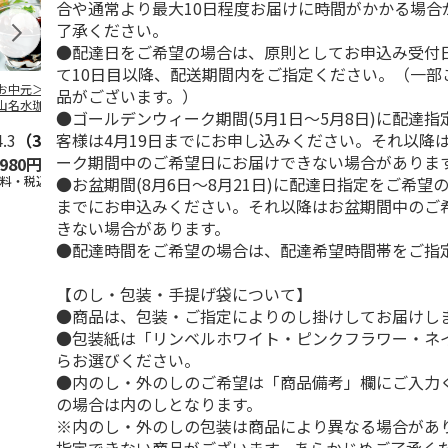
合や通常より最大10日程度お届けに時間がかかる場合
了承ください。
●配達日をご希望の場合は、原則としてお申込み受付
て10日目以降、配送期間内をご指定ください。（一部
お中元＞北海道羊
＜お中元＞＜ひとと
＜お中元＞＜銀座千
バンホーテン
品がございます。）
山名水珈琲ゼリー
え＞３層デザートジ
疋屋＞銀座ゼリー９
コレートシロ
●ゴールデンウィーク期間(5月1日～5月8日)に配達
個
ュレパフェ～国産フ
個
ーション」
客様は4月19日までにお申し込みください。それ以降
4.3
（3）
ルー
4.7
…
（10）
5.0
（5）
30g×21
…
ーク期間中のご希望日にお届けできない場合がありま
,980円
2,980円
3,240円
4,980円
●お盆期間(8月6日～8月21日)に配達日指定をご希望の
送料・税込)
(送料・税込)
(送料・税込)
(送料・税込)
までにお申込みください。それ以降はお盆期間中のご
きない場合があります。
●配達時間をご希望の場合は、配達希望時間帯をご指
【のし・包装・手提げ袋について】
●商品は、包装・ご指定によりのし掛けしてお届けし
●包装紙は「リンベルホワイト・ピンクフラワー・ネ
らお選びください。
●内のし・外のしのご希望は「商品備考」欄にご入力
の場合は内のしとなります。
※内のし・外のしの包装は商品により異なる場合があ