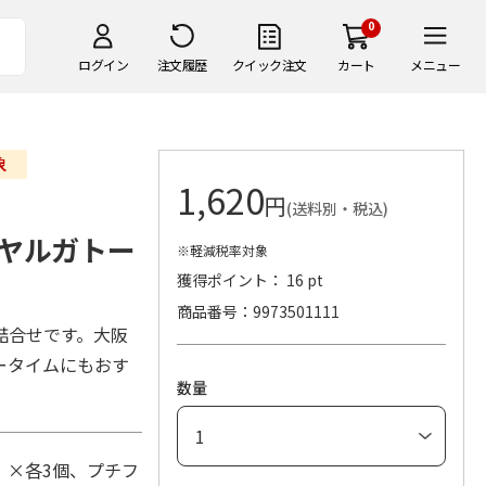
0
ログイン
注文履歴
クイック注文
カート
メニュー
1,620
円
(送料別・税込)
ヤルガトー
※軽減税率対象
獲得ポイント： 16 pt
商品番号
9973501111
詰合せです。大阪
ータイムにもおす
数量
）×各3個、プチフ