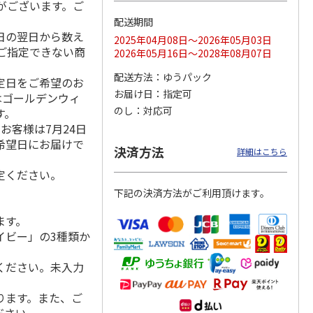
がございます。ご
配送期間
日の翌日から数え
2025年04月08日～2026年05月03日
ご指定できない商
2026年05月16日～2028年08月07日
「チョ
＜沼津深海プリン工
【冷凍】三國シェフ
＜お中元＞＜ねんり
ップポ
房＞プレーン・深海
推奨 2種のブリュレ
ん家＞夏限定 ひと
配送方法
ゆうパック
指定日をご希望のお
プリンセット
6個セット(クレー
…
くちバーム詰合せ
お届け日
指定可
はゴールデンウィ
5.0
（4）
４種
…
のし
対応可
す。
3,900円
4,320円
3,980円
お客様は7月24日
(送料・税込)
(送料・税込)
(送料・税込)
希望日にお届けで
決済方法
詳細はこちら
定ください。
下記の決済方法がご利用頂けます。
ます。
イビー」の3種類か
ください。未入力
ります。また、ご