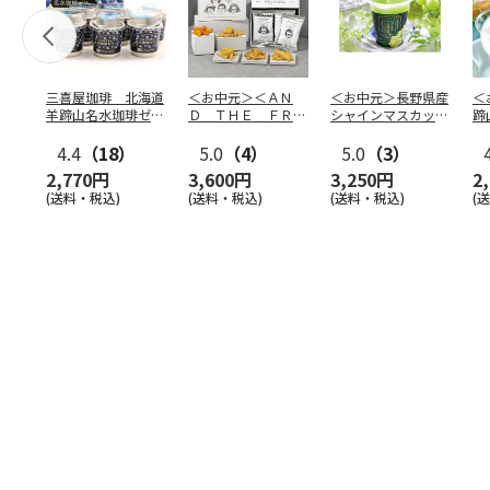
三喜屋珈琲 北海道
＜お中元＞＜ＡＮ
＜お中元＞長野県産
＜
羊蹄山名水珈琲ゼリ
Ｄ ＴＨＥ ＦＲＩ
シャインマスカット
蹄
ー詰合せ MCJ-AE
ＥＴ＞ドライフリッ
のゼリー
７
4.4
（18）
ト５種
5.0
（4）
…
5.0
（3）
2,770円
3,600円
3,250円
2
(送料・税込)
(送料・税込)
(送料・税込)
(