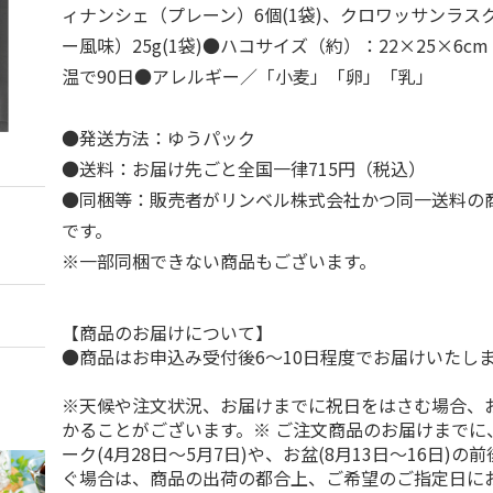
ィナンシェ（プレーン）6個(1袋)、クロワッサンラス
ー風味）25g(1袋)●ハコサイズ（約）：22×25×6
温で90日●アレルギー／「小麦」「卵」「乳」
●発送方法：ゆうパック
●送料：お届け先ごと全国一律715円（税込）
●同梱等：販売者がリンベル株式会社かつ同一送料の
です。
※一部同梱できない商品もございます。
【商品のお届けについて】
●商品はお申込み受付後6～10日程度でお届けいたし
※天候や注文状況、お届けまでに祝日をはさむ場合、
かることがございます。※ ご注文商品のお届けまでに
ーク(4月28日～5月7日)や、お盆(8月13日～16日)
ぐ場合は、商品の出荷の都合上、ご希望のご指定日に