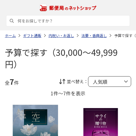
ホーム
ギフト通販
内祝い・お返し
法要・香典返し
予算で探す（30
予算で探す（30,000～49,999
円）
7
並べ替え：
全
件
1件～7件を表示