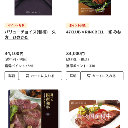
バリューチョイス(和柄) 久
47CLUB×RINGBELL 峯 みね
方 ひさかた
34,100
33,000
円
円
(送料別・税込)
(送料別・税込)
獲得ポイント :
341
獲得ポイント :
330
詳細
カートに入れる
詳細
カートに入れる