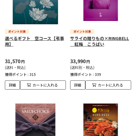
選べるギフト 空コース【弔事
サライの贈りもの×RINGBELL
用】
紅梅 こうばい
31,570
33,990
円
円
(送料・税込)
(送料別・税込)
獲得ポイント :
315
獲得ポイント :
339
詳細
カートに入れる
詳細
カートに入れる