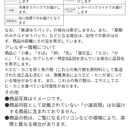
します
けします
冷凍ゆうパックでお届けし
レターパックライトでお届け
ます。
します
佐川急便でのお届けとなり
ます
なお、「普通ゆうパック」の場合は表示しません。また、「夏期
のみチルドゆうパック」などとなる場合は、記号での表示はせ
ず、商品内容欄にその旨を表示しています。
アレルギー情報について
商品に「小麦」「そば」「卵」「乳」「落花生」「えび」「か
に」「くるみ」のアレルギー特定8品目を含んでいる場合に品目名
を表示します。
※エビ・カニを除く魚介類（これらの魚介類を原材料として製造
された加工品も含む）は、漁獲漁法によりエビ・カニが混じって
いる場合があります。 また、これらの魚介類は、エサとしてエ
ビ・カニを食べている可能性があります。
その他
商品写真はイメージです。
商品内容として記載されていない「小道具類」はお届け
する商品に含まれておりません。
商品の色は、ご覧になるパソコンなどの環境により、実
際と異なる場合があります。