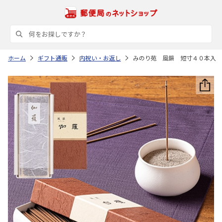
ホーム
ギフト通販
内祝い・お返し
みのり苑 風韻 短寸４０本入