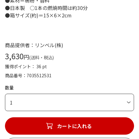
●素材＝椨粉・香料
●日本製 ○1本の燃焼時間は約30分
●箱サイズ(約)＝15×6×2cm
商品提供者：リンベル(株)
3,630
円
(送料・税込)
獲得ポイント： 36 pt
商品番号
7035512531
数量
1
カートに入れる