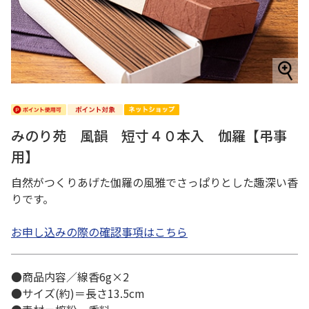
みのり苑 風韻 短寸４０本入 伽羅【弔事
用】
自然がつくりあげた伽羅の風雅でさっぱりとした趣深い香
りです。
お申し込みの際の確認事項はこちら
●商品内容／線香6g×2
●サイズ(約)＝長さ13.5cm