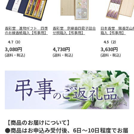
香彩堂 進物ギフト 四季
香彩堂 京線香四君子詰合
日本香堂 銘香芝山
のお線香紙箱入【弔事用】
せ桐箱入【弔事用】
箱入【弔事用】
4.7
（3）
4.5
（2）
3,080円
4,730円
3,630円
(送料・税込)
(送料・税込)
(送料・税込)
【商品のお届けについて】
●商品はお申込み受付後、6日～10日程度でお届