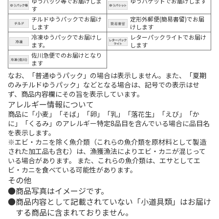
ゆうパック等でお届けしま
ゆうパケットでお届けします
す
チルドゆうパックでお届け
定形外郵便(簡易書留)でお届
します
けします
冷凍ゆうパックでお届けし
レターパックライトでお届け
ます。
します
佐川急便でのお届けとなり
ます
なお、「普通ゆうパック」の場合は表示しません。また、「夏期
のみチルドゆうパック」などとなる場合は、記号での表示はせ
ず、商品内容欄にその旨を表示しています。
アレルギー情報について
商品に「小麦」「そば」「卵」「乳」「落花生」「えび」「か
に」「くるみ」のアレルギー特定8品目を含んでいる場合に品目名
を表示します。
※エビ・カニを除く魚介類（これらの魚介類を原材料として製造
された加工品も含む）は、漁獲漁法によりエビ・カニが混じって
いる場合があります。 また、これらの魚介類は、エサとしてエ
ビ・カニを食べている可能性があります。
その他
商品写真はイメージです。
商品内容として記載されていない「小道具類」はお届け
する商品に含まれておりません。