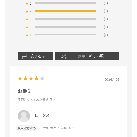
★
5
(0)
★
4
(1)
★
3
(0)
★
2
(0)
★
1
(0)
絞り込み
表示：新しい順
2026.4.28
お供え
実際に使ってみた感想
:良い
ロータス
性別:
男性
年代:
60代
購入確認済み