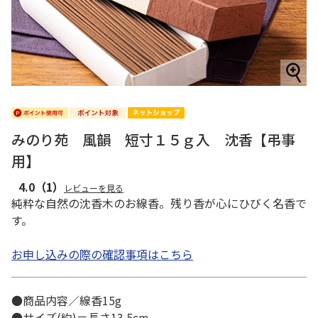
みのり苑 風韻 短寸１５ｇ入 沈香【弔事
用】
4.0
（1）
レビューを見る
純粋な自然の沈香木のお線香。残り香が心にひびく名香で
す。
お申し込みの際の確認事項はこちら
●商品内容／線香15g
●サイズ(約)＝長さ13.5cm