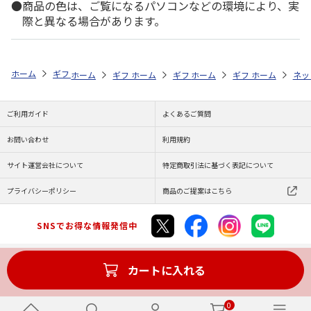
商品の色は、ご覧になるパソコンなどの環境により、実
際と異なる場合があります。
ホーム
ギフト通販
内祝い・お返し
法要・香典返し
みのり苑 風
ホーム
ギフト通販
ホーム
内祝い・お返し
ギフト通販
ホーム
お祝い・贈りもの
ギフト通販
法要・香典返し
ホーム
お祝
ネッ
ご利用ガイド
よくあるご質問
お問い合わせ
利用規約
サイト運営会社について
特定商取引法に基づく表記について
プライバシーポリシー
商品のご提案はこちら
SNSでお得な情報発信中
カートに入れる
Copyright (C) JAPAN POST Co.,Ltd. All Rights Reserved.
0