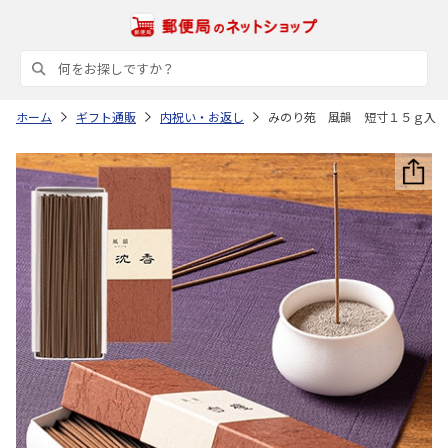
ホーム
ギフト通販
内祝い・お返し
みのり苑 風韻 短寸１５ｇ入