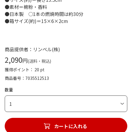
●素材＝椨粉・香料
●日本製 ○1本の燃焼時間は約30分
●箱サイズ(約)＝15×6×2cm
商品提供者：リンベル(株)
2,090
円
(送料・税込)
獲得ポイント： 20 pt
商品番号
7035512513
数量
1
カートに入れる