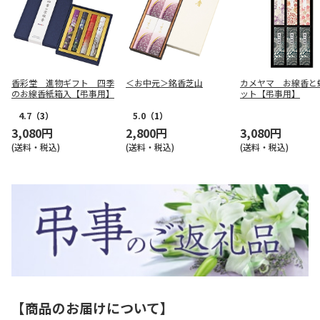
香彩堂 進物ギフト 四季
＜お中元＞銘香芝山
カメヤマ お線香と
のお線香紙箱入【弔事用】
ット【弔事用】
4.7
（3）
5.0
（1）
3,080円
2,800円
3,080円
(送料・税込)
(送料・税込)
(送料・税込)
【商品のお届けについて】