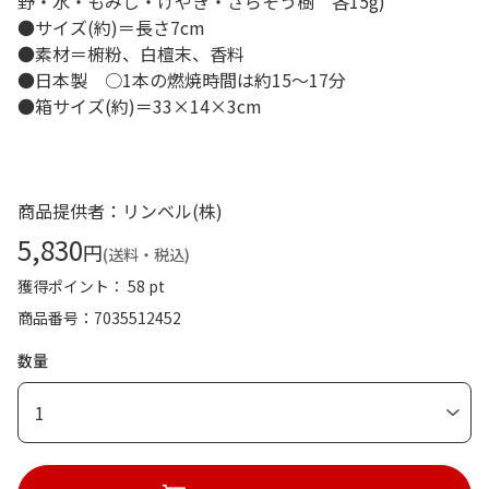
野・水・もみじ・けやき・さらそう樹 各15g)
●サイズ(約)＝長さ7cm
●素材＝椨粉、白檀末、香料
●日本製 ○1本の燃焼時間は約15～17分
●箱サイズ(約)＝33×14×3cm
商品提供者：リンベル(株)
5,830
円
(送料・税込)
獲得ポイント： 58 pt
商品番号
7035512452
数量
1