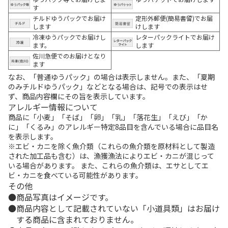
す
チルドゆうパックでお届け
定形外郵便(簡易書留)でお届
します
けします
冷凍ゆうパックでお届けし
レターパックライトでお届け
ます。
します
佐川急便でのお届けとなり
ます
なお、「普通ゆうパック」の場合は表示しません。また、「夏期
のみチルドゆうパック」などとなる場合は、記号での表示はせ
ず、商品内容欄にその旨を表示しています。
アレルギー情報について
商品に「小麦」「そば」「卵」「乳」「落花生」「えび」「か
に」「くるみ」のアレルギー特定8品目を含んでいる場合に品目名
を表示します。
※エビ・カニを除く魚介類（これらの魚介類を原材料として製造
された加工品も含む）は、漁獲漁法によりエビ・カニが混じって
いる場合があります。 また、これらの魚介類は、エサとしてエ
ビ・カニを食べている可能性があります。
その他
商品写真はイメージです。
商品内容として記載されていない「小道具類」はお届け
する商品に含まれておりません。