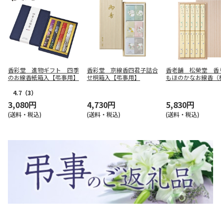
香彩堂 進物ギフト 四季
香彩堂 京線香四君子詰合
香老舗 松榮堂 香
のお線香紙箱入【弔事用】
せ桐箱入【弔事用】
もほのかなお線香（
入）【弔事用】
4.7
（3）
3,080円
4,730円
5,830円
(送料・税込)
(送料・税込)
(送料・税込)