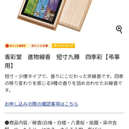
香彩堂 進物線香 短寸九種 四季彩【弔事
用】
短寸・少煙タイプで、香りにこだわった京線香です。四季
の移り変わりを感じる9種の香りを詰め合わせたお線香で
す。
お申し込みの際の確認事項はこちら
●商品内容／線香(白梅・白檀・八重桜・祇園・染井吉