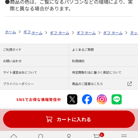
商品の色は、ご覧になるパソコンなどの環境により、実
際と異なる場合があります。
ホーム
ギフト通販
内祝い・お返し
法要・香典返し
香彩堂 進物
ホーム
ギフト通販
ホーム
内祝い・お返し
ギフト通販
ホーム
お祝い・贈りもの
ギフト通販
法要・香典返し
ホーム
お祝
ネッ
ご利用ガイド
よくあるご質問
お問い合わせ
利用規約
サイト運営会社について
特定商取引法に基づく表記について
プライバシーポリシー
商品のご提案はこちら
SNSでお得な情報発信中
カートに入れる
Copyright (C) JAPAN POST Co.,Ltd. All Rights Reserved.
0