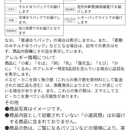
す
チルドゆうパックでお届け
定形外郵便(簡易書留)でお届
します
けします
冷凍ゆうパックでお届けし
レターパックライトでお届け
ます。
します
佐川急便でのお届けとなり
ます
なお、「普通ゆうパック」の場合は表示しません。また、「夏期
のみチルドゆうパック」などとなる場合は、記号での表示はせ
ず、商品内容欄にその旨を表示しています。
アレルギー情報について
商品に「小麦」「そば」「卵」「乳」「落花生」「えび」「か
に」「くるみ」のアレルギー特定8品目を含んでいる場合に品目名
を表示します。
※エビ・カニを除く魚介類（これらの魚介類を原材料として製造
された加工品も含む）は、漁獲漁法によりエビ・カニが混じって
いる場合があります。 また、これらの魚介類は、エサとしてエ
ビ・カニを食べている可能性があります。
その他
商品写真はイメージです。
商品内容として記載されていない「小道具類」はお届け
する商品に含まれておりません。
商品の色は、ご覧になるパソコンなどの環境により、実