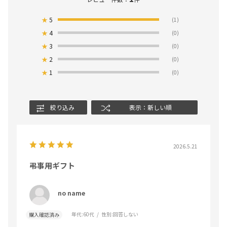
★
5
(1)
★
4
(0)
★
3
(0)
★
2
(0)
★
1
(0)
絞り込み
表示：新しい順
2026.5.21
弔事用ギフト
no name
年代:
60代
性別:
回答しない
購入確認済み