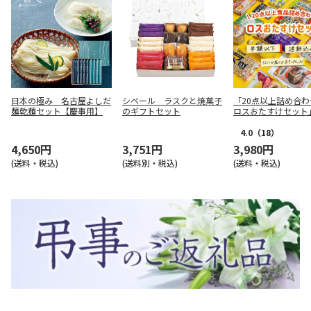
日本の極み 名古屋よしだ
シベール ラスクと焼菓子
「20点以上詰め合わ
麺乾麺セット【慶事用】
のギフトセット
ロスおたすけセット
4.0
（18）
4,650円
3,751円
3,980円
(送料・税込)
(送料別・税込)
(送料・税込)