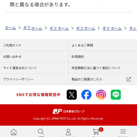
際と異なる場合があります。
ホーム
ギフト通販
内祝い・お返し
法要・香典返し
日本の極み 
ホーム
ギフト通販
ホーム
内祝い・お返し
ギフト通販
ホーム
お祝い・贈りもの
ギフト通販
法要・香典返し
ホーム
商品
ネッ
ご利用ガイド
よくあるご質問
お問い合わせ
利用規約
サイト運営会社について
特定商取引法に基づく表記について
プライバシーポリシー
商品のご提案はこちら
SNSでお得な情報発信中
Copyright (C) JAPAN POST Co.,Ltd. All Rights Reserved.
0