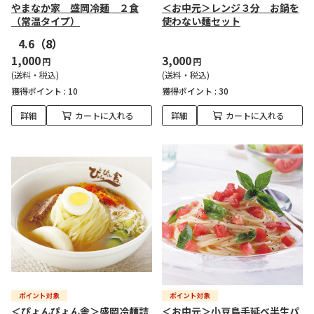
やまなか家 盛岡冷麺 ２食
＜お中元＞レンジ３分 お鍋を
（常温タイプ）
使わない麺セット
4.6
（8）
1,000
3,000
円
円
(送料・税込)
(送料・税込)
獲得ポイント :
10
獲得ポイント :
30
詳細
カートに入れる
詳細
カートに入れる
＜ぴょんぴょん舎＞盛岡冷麺詰
＜お中元＞小豆島手延べ半生パ