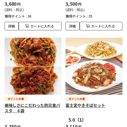
3,680
3,500
円
円
(送料・税込)
(送料・税込)
獲得ポイント :
36
獲得ポイント :
35
詳細
カートに入れる
詳細
カートに入れる
美味しさにこだわった防災食パ
富士宮やきそばセット
スタ ４袋
5.0
（1）
3,350
3,110
円
円