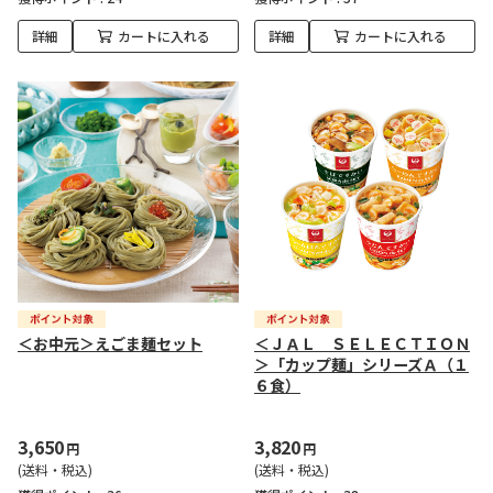
詳細
カートに入れる
詳細
カートに入れる
＜お中元＞えごま麺セット
＜ＪＡＬ ＳＥＬＥＣＴＩＯＮ
＞「カップ麺」シリーズＡ（１
６食）
3,650
3,820
円
円
(送料・税込)
(送料・税込)