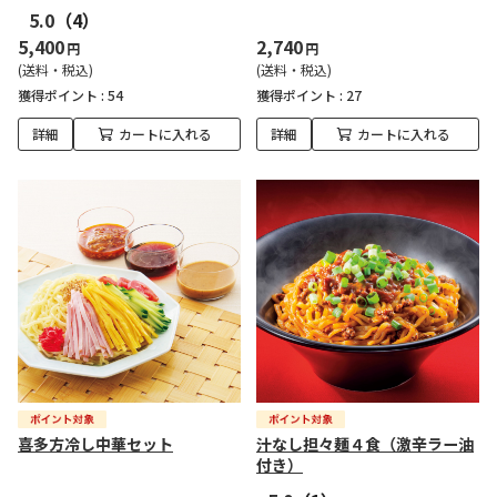
5.0
（4）
5,400
2,740
円
円
(送料・税込)
(送料・税込)
獲得ポイント :
54
獲得ポイント :
27
詳細
カートに入れる
詳細
カートに入れる
喜多方冷し中華セット
汁なし担々麺４食（激辛ラー油
付き）