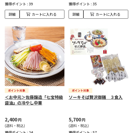
獲得ポイント :
39
獲得ポイント :
35
詳細
カートに入れる
詳細
カートに入れる
＜お中元＞佐藤醸造「七宝特級
ソーキそば贅沢御膳 ３食入
醤油」の冷やし中華
2,400
5,700
円
円
(送料・税込)
(送料・税込)
獲得ポイント :
24
獲得ポイント :
57