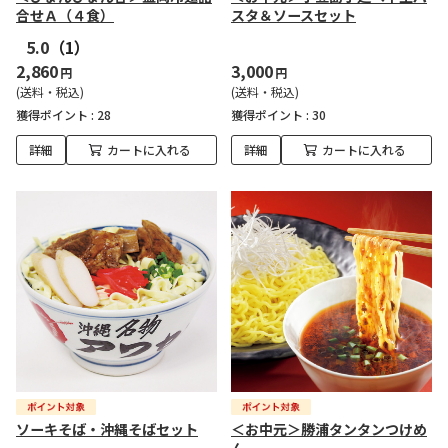
合せＡ（４食）
スタ＆ソースセット
5.0
（1）
2,860
3,000
円
円
(送料・税込)
(送料・税込)
獲得ポイント :
28
獲得ポイント :
30
詳細
カートに入れる
詳細
カートに入れる
ソーキそば・沖縄そばセット
＜お中元＞勝浦タンタンつけめ