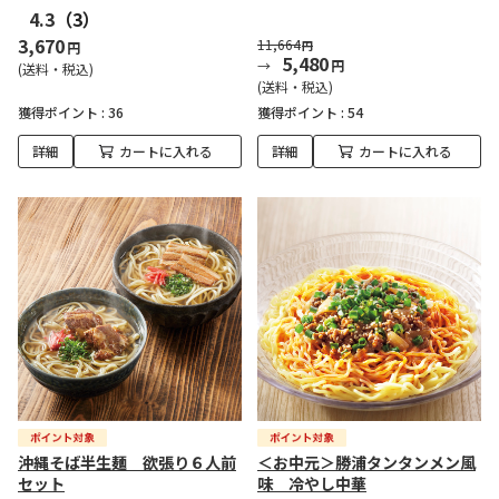
4.3
（3）
3,670
11,664
円
円
5,480
円
(送料・税込)
(送料・税込)
獲得ポイント :
36
獲得ポイント :
54
詳細
カートに入れる
詳細
カートに入れる
沖縄そば半生麺 欲張り６人前
＜お中元＞勝浦タンタンメン風
セット
味 冷やし中華