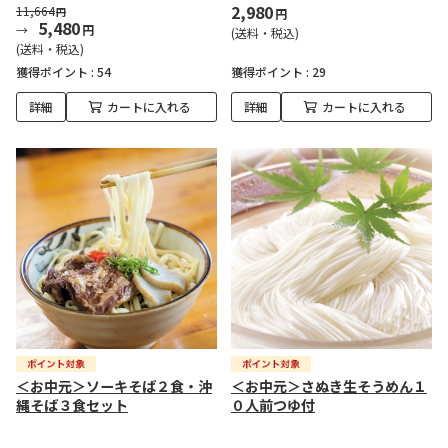
2,980
11,664
円
円
5,480
円
(送料・税込)
(送料・税込)
獲得ポイント :
54
獲得ポイント :
29
詳細
カートに入れる
詳細
カートに入れる
＜お中元＞ソーキそば２食・沖
＜お中元＞さぬき生そうめん１
縄そば３食セット
０人前つゆ付