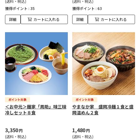
(送料・税込)
(送料・税込)
獲得ポイント :
35
獲得ポイント :
63
詳細
カートに入れる
詳細
カートに入れる
＜お中元＞麺家「周助」味三昧
やまなか家 盛岡冷麺１食と盛
冷しセット８食
岡温めん２食
3,350
1,480
円
円
(送料・税込)
(送料・税込)