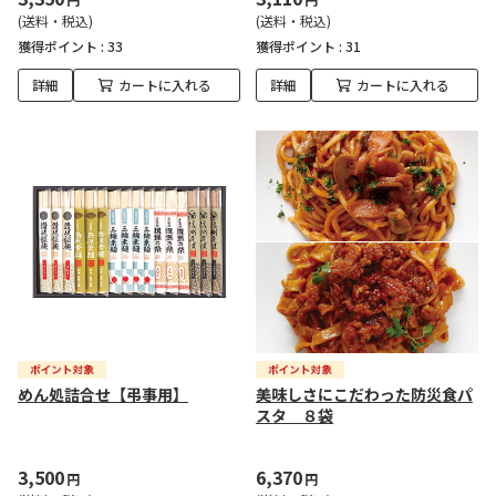
(送料・税込)
(送料・税込)
獲得ポイント :
33
獲得ポイント :
31
詳細
カートに入れる
詳細
カートに入れる
めん処詰合せ【弔事用】
美味しさにこだわった防災食パ
スタ ８袋
3,500
6,370
円
円