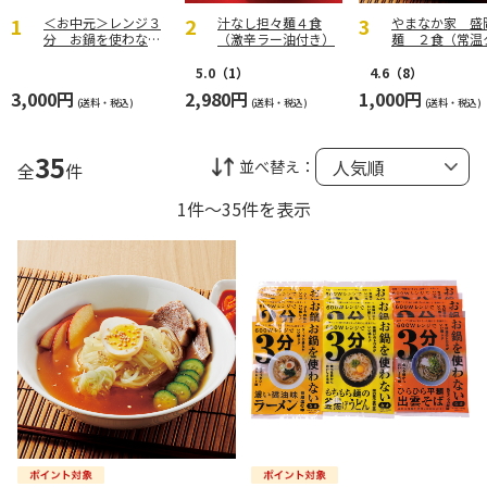
＜お中元＞レンジ３
汁なし担々麺４食
やまなか家 盛
分 お鍋を使わない
（激辛ラー油付き）
麺 ２食（常温
麺セット
プ）
5.0
（1）
4.6
（8）
3,000円
2,980円
1,000円
(送料・税込)
(送料・税込)
(送料・税込)
35
並べ替え：
全
件
1件～35件を表示