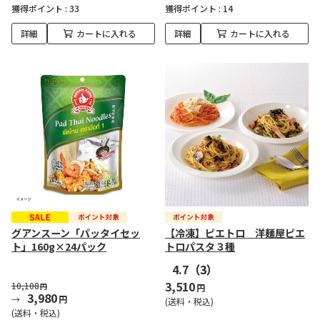
獲得ポイント :
33
獲得ポイント :
14
詳細
カートに入れる
詳細
カートに入れる
グアンスーン「パッタイセッ
【冷凍】ピエトロ 洋麺屋ピエ
ト」160g×24パック
トロパスタ３種
4.7
（3）
3,510
10,108
円
円
3,980
円
(送料・税込)
(送料・税込)