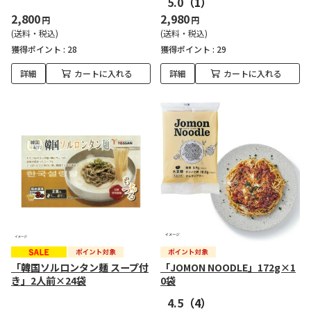
5.0
（1）
2,800
2,980
円
円
(送料・税込)
(送料・税込)
獲得ポイント :
28
獲得ポイント :
29
詳細
カートに入れる
詳細
カートに入れる
「韓国ソルロンタン麺 スープ付
「JOMON NOODLE」172g×1
き」2人前×24袋
0袋
4.5
（4）