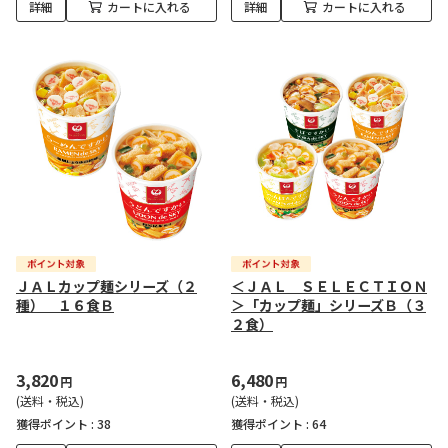
詳細
カートに入れる
詳細
カートに入れる
ＪＡＬカップ麺シリーズ（２
＜ＪＡＬ ＳＥＬＥＣＴＩＯＮ
種） １６食Ｂ
＞「カップ麺」シリーズＢ（３
２食）
3,820
6,480
円
円
(送料・税込)
(送料・税込)
獲得ポイント :
38
獲得ポイント :
64