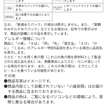
します
けします
冷凍ゆうパックでお届けし
レターパックライトでお届け
ます。
します
佐川急便でのお届けとなり
ます
なお、「普通ゆうパック」の場合は表示しません。また、「夏期
のみチルドゆうパック」などとなる場合は、記号での表示はせ
ず、商品内容欄にその旨を表示しています。
アレルギー情報について
商品に「小麦」「そば」「卵」「乳」「落花生」「えび」「か
に」「くるみ」のアレルギー特定8品目を含んでいる場合に品目名
を表示します。
※エビ・カニを除く魚介類（これらの魚介類を原材料として製造
された加工品も含む）は、漁獲漁法によりエビ・カニが混じって
いる場合があります。 また、これらの魚介類は、エサとしてエ
ビ・カニを食べている可能性があります。
その他
商品写真はイメージです。
商品内容として記載されていない「小道具類」はお届け
する商品に含まれておりません。
商品の色は、ご覧になるパソコンなどの環境により、実
際と異なる場合があります。