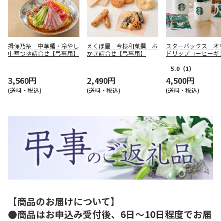
揖保乃糸 中華麺・冷やし
えくぼ屋 今様和菓撰 お
スターバックス オ
中華つゆ詰合せ【弔事用】
かき詰合せ【弔事用】
ドリップコーヒーギ
【弔事用】
5.0
（1）
3,560円
2,490円
4,500円
(送料・税込)
(送料・税込)
(送料・税込)
【商品のお届けについて】
●商品はお申込み受付後、6日～10日程度でお届