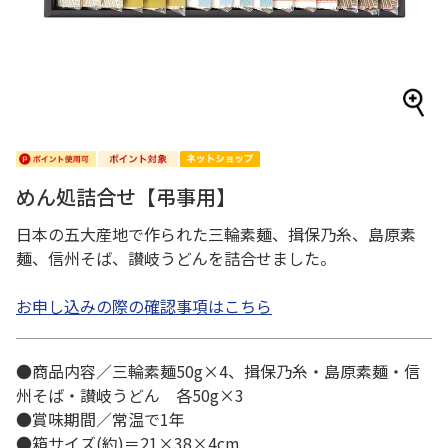
めん処詰合せ【弔事用】
日本の五大産地で作られた三輪素麺、揖保乃糸、島原素
麺、信州そば、讃岐うどんを詰合せました。
お申し込みの際の確認事項はこちら
●商品内容／三輪素麺50g×4、揖保乃糸・島原素麺・信
州そば・讃岐うどん 各50g×3
●賞味期間／常温で1年
●箱サイズ(約)＝21×38×4cm