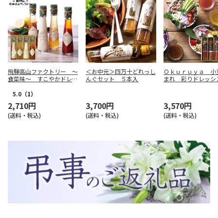
飛騨高山ファクトリー ～
＜お中元＞四万十どれっし
Ｏｋｕｒｕｙａ 小
食菜味～ すこやかドレッ
んぐセット ５本入
まれ 彩りドレッシ
シング詰合せＡ【慶事用】
ットＢ【弔事用】
5.0
（1）
2,710円
3,700円
3,570円
(送料・税込)
(送料・税込)
(送料・税込)