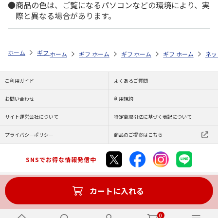
商品の色は、ご覧になるパソコンなどの環境により、実
際と異なる場合があります。
ホーム
ギフト通販
内祝い・お返し
法要・香典返し
Ｏｋｕｒｕｙ
ホーム
ギフト通販
ホーム
内祝い・お返し
ギフト通販
ホーム
お祝い・贈りもの
ギフト通販
法要・香典返し
ホーム
商品
ネッ
ご利用ガイド
よくあるご質問
お問い合わせ
利用規約
サイト運営会社について
特定商取引法に基づく表記について
プライバシーポリシー
商品のご提案はこちら
SNSでお得な情報発信中
カートに入れる
Copyright (C) JAPAN POST Co.,Ltd. All Rights Reserved.
0