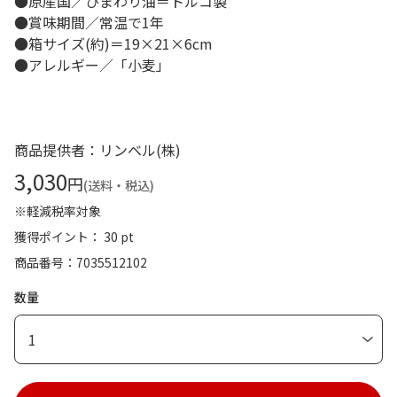
●原産国／ひまわり油＝トルコ製
●賞味期間／常温で1年
●箱サイズ(約)＝19×21×6cm
●アレルギー／「小麦」
商品提供者：リンベル(株)
3,030
円
(送料・税込)
※軽減税率対象
獲得ポイント： 30 pt
商品番号
7035512102
数量
1