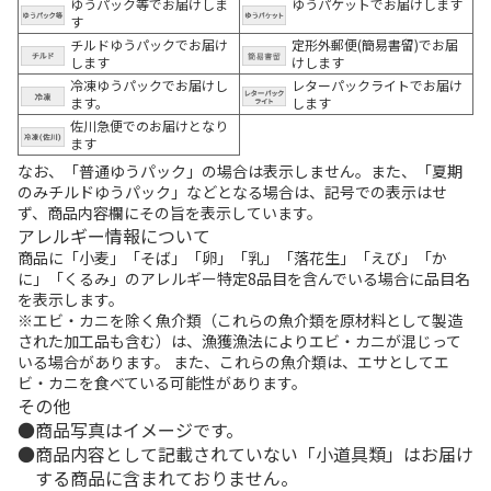
ゆうパック等でお届けしま
ゆうパケットでお届けします
す
チルドゆうパックでお届け
定形外郵便(簡易書留)でお届
します
けします
冷凍ゆうパックでお届けし
レターパックライトでお届け
ます。
します
佐川急便でのお届けとなり
ます
なお、「普通ゆうパック」の場合は表示しません。また、「夏期
のみチルドゆうパック」などとなる場合は、記号での表示はせ
ず、商品内容欄にその旨を表示しています。
アレルギー情報について
商品に「小麦」「そば」「卵」「乳」「落花生」「えび」「か
に」「くるみ」のアレルギー特定8品目を含んでいる場合に品目名
を表示します。
※エビ・カニを除く魚介類（これらの魚介類を原材料として製造
された加工品も含む）は、漁獲漁法によりエビ・カニが混じって
いる場合があります。 また、これらの魚介類は、エサとしてエ
ビ・カニを食べている可能性があります。
その他
商品写真はイメージです。
商品内容として記載されていない「小道具類」はお届け
する商品に含まれておりません。