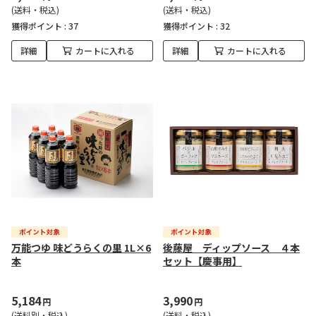
(送料・税込)
(送料・税込)
獲得ポイント :
37
獲得ポイント :
32
詳細
カートに入れる
詳細
カートに入れる
万能つゆ 味どうらくの里 1L×6
後藤屋 ディップソース ４本
本
セット【慶事用】
5,184
3,990
円
円
(送料別・税込)
(送料・税込)