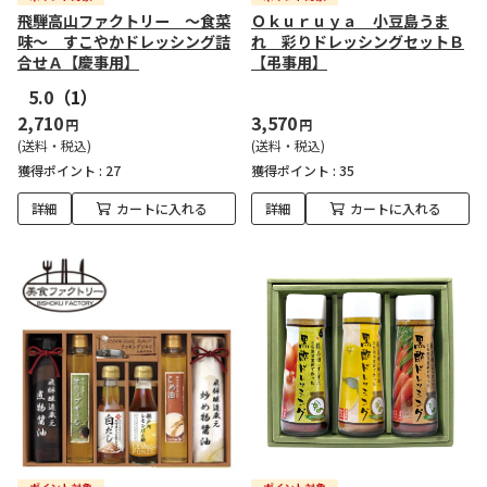
飛騨高山ファクトリー ～食菜
Ｏｋｕｒｕｙａ 小豆島うま
味～ すこやかドレッシング詰
れ 彩りドレッシングセットＢ
合せＡ【慶事用】
【弔事用】
5.0
（1）
2,710
3,570
円
円
(送料・税込)
(送料・税込)
獲得ポイント :
27
獲得ポイント :
35
詳細
カートに入れる
詳細
カートに入れる