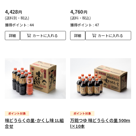
4,428
4,760
円
円
(送料別・税込)
(送料・税込)
獲得ポイント :
44
獲得ポイント :
47
詳細
カートに入れる
詳細
カートに入れる
味どうらくの里･かくし味 1L組
万能つゆ 味どうらくの里 500m
合せ
l×10本