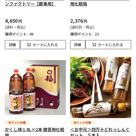
ンファクトリー【慶事用】
用化粧箱
4,650
2,376
円
円
(送料・税込)
(送料別・税込)
獲得ポイント :
46
獲得ポイント :
23
詳細
カートに入れる
詳細
カートに入れる
かくし味 1.8L×2本 贈答用化粧
＜お中元＞四万十どれっしんぐ
箱
セット ５本入