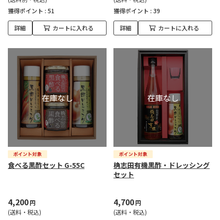
獲得ポイント :
51
獲得ポイント :
39
詳細
カートに入れる
詳細
カートに入れる
食べる黒酢セット G-55C
桷志田有機黒酢・ドレッシング
セット
4,200
4,700
円
円
(送料・税込)
(送料・税込)