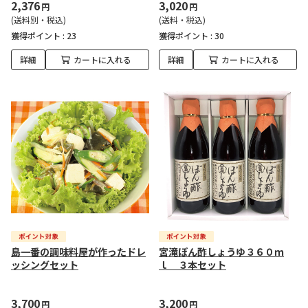
2,376
3,020
円
円
(送料別・税込)
(送料・税込)
獲得ポイント :
23
獲得ポイント :
30
詳細
カートに入れる
詳細
カートに入れる
島一番の調味料屋が作ったドレ
宮滝ぽん酢しょうゆ３６０ｍ
ッシングセット
ｌ ３本セット
3,700
3,200
円
円