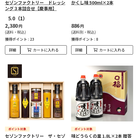
セゾンファクトリー ドレッシ
かくし味 500ml×2本
ング３本詰合せ【慶事用】
5.0
（1）
2,380
886
円
円
(送料・税込)
(送料別・税込)
獲得ポイント :
23
獲得ポイント :
8
詳細
カートに入れる
詳細
カートに入れる
セゾンファクトリー ザ・セゾ
味どうらくの里 1.8L×2本 贈答