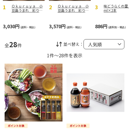
Ｏｋｕｒｕｙａ 小
Ｏｋｕｒｕｙａ 小
味どうらくの里 
豆島うまれ 彩りド
豆島うまれ 彩りド
ml×2本
レッシングセットＡ
レッシングセットＢ
【弔事用】
【弔事用】
3,030円
3,570円
886円
(送料・税込)
(送料・税込)
(送料別・税込)
28
並べ替え：
全
件
1件～28件を表示