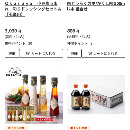
Ｏｋｕｒｕｙａ 小豆島うま
味どうらくの里/かくし味 500m
れ 彩りドレッシングセットＡ
l2本 組合せ
【弔事用】
3,030
886
円
円
(送料・税込)
(送料別・税込)
獲得ポイント :
30
獲得ポイント :
8
詳細
カートに入れる
詳細
カートに入れる