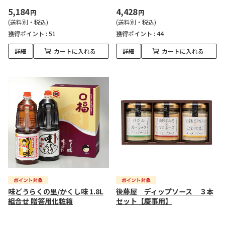
5,184
4,428
円
円
(送料別・税込)
(送料別・税込)
獲得ポイント :
51
獲得ポイント :
44
詳細
カートに入れる
詳細
カートに入れる
味どうらくの里/かくし味 1.8L
後藤屋 ディップソース ３本
組合せ 贈答用化粧箱
セット【慶事用】