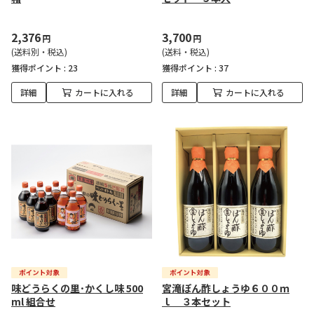
2,376
3,700
円
円
(送料別・税込)
(送料・税込)
獲得ポイント :
23
獲得ポイント :
37
詳細
カートに入れる
詳細
カートに入れる
味どうらくの里･かくし味 500
宮滝ぽん酢しょうゆ６００ｍ
ml 組合せ
ｌ ３本セット