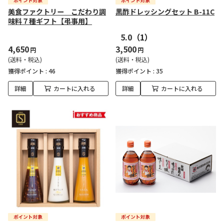
美食ファクトリー こだわり調
黒酢ドレッシングセット B-11C
味料７種ギフト【弔事用】
5.0
（1）
4,650
3,500
円
円
(送料・税込)
(送料・税込)
獲得ポイント :
46
獲得ポイント :
35
詳細
カートに入れる
詳細
カートに入れる