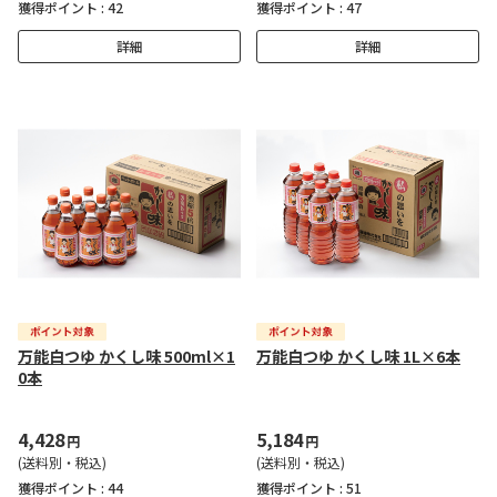
獲得ポイント :
42
獲得ポイント :
47
詳細
詳細
万能白つゆ かくし味 500ml×1
万能白つゆ かくし味 1L×6本
0本
4,428
5,184
円
円
(送料別・税込)
(送料別・税込)
獲得ポイント :
44
獲得ポイント :
51