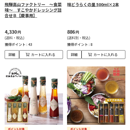
飛騨高山ファクトリー ～食菜
味どうらくの里 500ml×2本
味～ すこやかドレッシング詰
合せＢ【慶事用】
4,330
886
円
円
(送料・税込)
(送料別・税込)
獲得ポイント :
43
獲得ポイント :
8
詳細
カートに入れる
詳細
カートに入れる