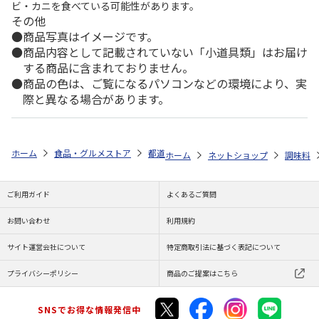
ビ・カニを食べている可能性があります。
その他
商品写真はイメージです。
商品内容として記載されていない「小道具類」はお届け
する商品に含まれておりません。
商品の色は、ご覧になるパソコンなどの環境により、実
際と異なる場合があります。
ホーム
食品・グルメストア
都道府県から探す
沖縄県
島一番の調
ホーム
ネットショップ
調味料
ご利用ガイド
よくあるご質問
お問い合わせ
利用規約
サイト運営会社について
特定商取引法に基づく表記について
プライバシーポリシー
商品のご提案はこちら
SNSでお得な情報発信中