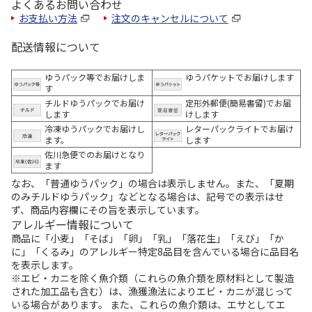
よくあるお問い合わせ
お支払い方法
注文のキャンセルについて
配送情報について
ゆうパック等でお届けしま
ゆうパケットでお届けします
す
チルドゆうパックでお届け
定形外郵便(簡易書留)でお届
します
けします
冷凍ゆうパックでお届けし
レターパックライトでお届け
ます。
します
佐川急便でのお届けとなり
ます
なお、「普通ゆうパック」の場合は表示しません。また、「夏期
のみチルドゆうパック」などとなる場合は、記号での表示はせ
ず、商品内容欄にその旨を表示しています。
アレルギー情報について
商品に「小麦」「そば」「卵」「乳」「落花生」「えび」「か
に」「くるみ」のアレルギー特定8品目を含んでいる場合に品目名
を表示します。
※エビ・カニを除く魚介類（これらの魚介類を原材料として製造
された加工品も含む）は、漁獲漁法によりエビ・カニが混じって
いる場合があります。 また、これらの魚介類は、エサとしてエ