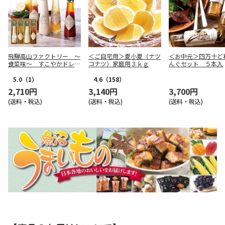
飛騨高山ファクトリー ～
＜ご自宅用＞夏小夏（ナツ
＜お中元＞四万十ど
食菜味～ すこやかドレッ
コナツ）家庭用３ｋｇ
んぐセット ５本入
シング詰合せＡ【慶事用】
5.0
（1）
4.6
（158）
2,710円
3,140円
3,700円
(送料・税込)
(送料・税込)
(送料・税込)