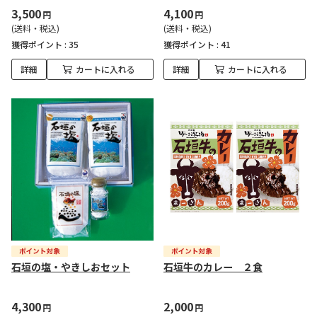
3,500
4,100
円
円
(送料・税込)
(送料・税込)
獲得ポイント :
35
獲得ポイント :
41
詳細
カートに入れる
詳細
カートに入れる
石垣の塩・やきしおセット
石垣牛のカレー ２食
4,300
2,000
円
円