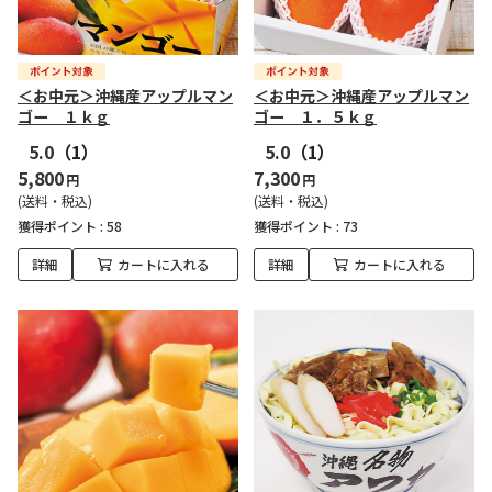
＜お中元＞沖縄産アップルマン
＜お中元＞沖縄産アップルマン
ゴー １ｋｇ
ゴー １．５ｋｇ
5.0
（1）
5.0
（1）
5,800
7,300
円
円
(送料・税込)
(送料・税込)
獲得ポイント :
58
獲得ポイント :
73
詳細
カートに入れる
詳細
カートに入れる