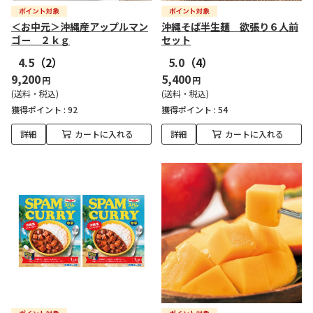
＜お中元＞沖縄産アップルマン
沖縄そば半生麺 欲張り６人前
ゴー ２ｋｇ
セット
4.5
（2）
5.0
（4）
9,200
5,400
円
円
(送料・税込)
(送料・税込)
獲得ポイント :
92
獲得ポイント :
54
詳細
カートに入れる
詳細
カートに入れる