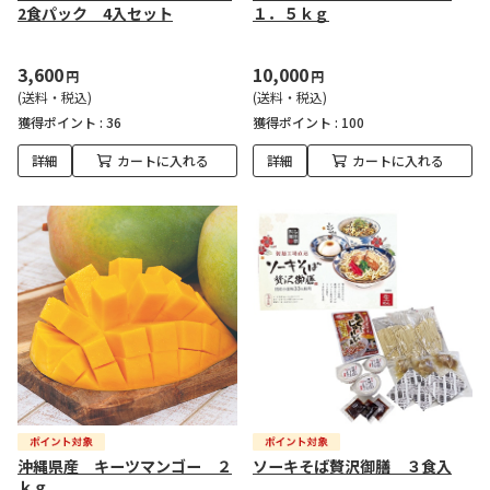
2食パック 4入セット
１．５ｋｇ
3,600
10,000
円
円
(送料・税込)
(送料・税込)
獲得ポイント :
36
獲得ポイント :
100
詳細
カートに入れる
詳細
カートに入れる
沖縄県産 キーツマンゴー ２
ソーキそば贅沢御膳 ３食入
ｋｇ