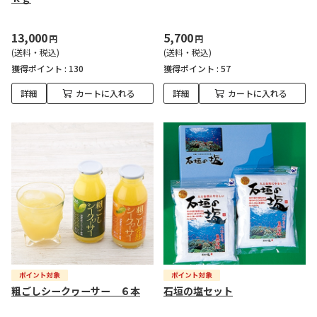
13,000
5,700
円
円
(送料・税込)
(送料・税込)
獲得ポイント :
130
獲得ポイント :
57
詳細
カートに入れる
詳細
カートに入れる
粗ごしシークヮーサー ６本
石垣の塩セット