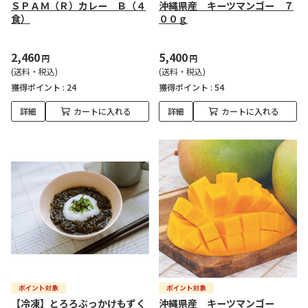
ＳＰＡＭ（Ｒ）カレー Ｂ（４
沖縄県産 キーツマンゴー ７
食）
００ｇ
2,460
5,400
円
円
(送料・税込)
(送料・税込)
獲得ポイント :
24
獲得ポイント :
54
詳細
カートに入れる
詳細
カートに入れる
【冷凍】とろろぶっかけもずく
沖縄県産 キーツマンゴー