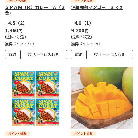
ＳＰＡＭ（Ｒ）カレー Ａ（２
沖縄完熟マンゴー ２ｋｇ
食）
4.5
（2）
4.0
（1）
1,360
9,200
円
円
(送料・税込)
(送料・税込)
獲得ポイント :
13
獲得ポイント :
92
詳細
カートに入れる
詳細
カートに入れる