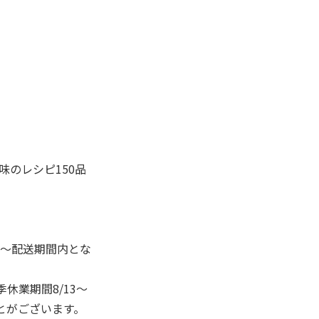
。
味のレシピ150品
降～配送期間内とな
季休業期間8/13～
とがございます。