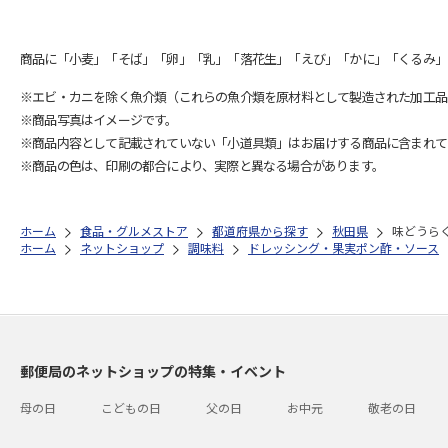
商品に「小麦」「そば」「卵」「乳」「落花生」「えび」「かに」「くるみ」
※エビ・カニを除く魚介類（これらの魚介類を原材料として製造された加工品
※商品写真はイメージです。
※商品内容として記載されていない「小道具類」はお届けする商品に含まれて
※商品の色は、印刷の都合により、実際と異なる場合があります。
ホーム
食品・グルメストア
都道府県から探す
秋田県
味どうらく
ホーム
ネットショップ
調味料
ドレッシング・果実ポン酢・ソース
郵便局のネットショップの特集・イベント
母の日
こどもの日
父の日
お中元
敬老の日