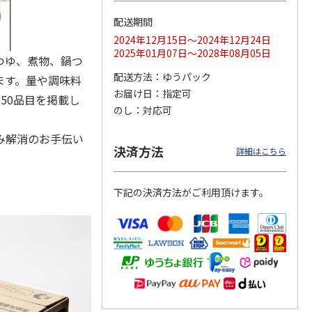
配送期間
2024年12月15日～2024年12月24日
2025年01月07日～2028年08月05日
つゆ、煮物、鍋つ
ングセ
万能白つゆ かくし
セゾンファクトリ
Ｏｋｕｒｕｙａ 小
味 500ml×10本
ー ドレッシング３
豆島うまれ 彩りド
配送方法
ゆうパック
ます。量や調味料
本詰合せ【慶事用】
レッシングセットＢ
お届け日
指定可
5.0
（1）
【弔
…
50品目を掲載し
のし
対応可
4,428円
2,380円
3,570円
(送料別・税込)
(送料・税込)
(送料・税込)
み解消のお手伝い
決済方法
詳細はこちら
下記の決済方法がご利用頂けます。