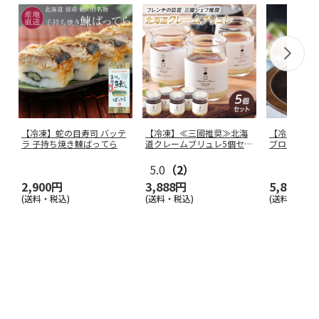
【冷凍】蛇の目寿司 バッテ
【冷凍】≪三國推奨≫北海
【冷凍】熊
ラ 子持ち焼き鰊ばってら
道クレームブリュレ5個セッ
ブローススラ
トMMC
…
5.0
（2）
2,900円
3,888円
5,800円
(送料・税込)
(送料・税込)
(送料別・税込