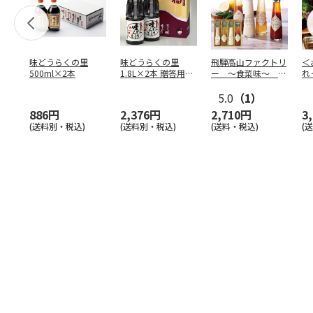
味どうらくの里
味どうらくの里
飛騨高山ファクトリ
＜
500ml×2本
1.8L×2本 贈答用化
ー ～食菜味～ す
れ
粧箱
こやかドレッシング
５
詰合
5.0
…
（1）
886円
2,376円
2,710円
3
(送料別・税込)
(送料別・税込)
(送料・税込)
(