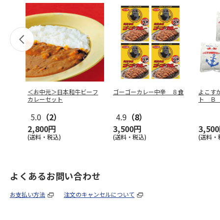
＜お中元＞日本和牛ビーフ
ゴーゴーカレー中辛 ８食
よこす
カレーセット
ト Ｂ
5.0
（2）
4.9
（8）
2,800円
3,500円
3,50
(送料・税込)
(送料・税込)
(送料・
よくあるお問い合わせ
お支払い方法
注文のキャンセルについて