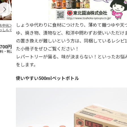
しょうゆ代わりに食材につけたり、薄めて麺つゆや天
お中元＞四万十ど
美食ファクトリー
味どうらくの里/か
黒酢ドレッシ
っしんぐセット
こだわり調味料７種
くし味 500ml2本 組
ット B-11C
ゆ、焼き物、漬物など、和洋中問わずお使いいただけ
本入
ギフト【弔事用】
合せ
5.0
（1）
の置き換えが難しいという方は、同梱しているレシピ1
,700円
4,650円
886円
3,500円
た小冊子をぜひご覧ください！
送料・税込)
(送料・税込)
(送料別・税込)
(送料・税込)
レパートリーが偏る、味が決まらない！といったお悩
をします。
使いやすい500mlペットボトル