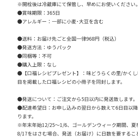
※開栓後は冷蔵庫にて保管し、早めにお使いください
●賞味期限：365日
●アレルギー：一部に小麦･大豆を含む
●送料：お届け先ごと全国一律968円（税込）
●発送方法：ゆうパック
●同梱等：不可
●購入上限：なし
●【口福レシピプレゼント】：味どうらくの里/かくし
目を掲載した口福レシピの小冊子を同封します。
●発送について：ご注文から5日以内に発送致します。
●配達希望日：お申し込みの翌日から数えて6日目以
ります。
※年末年始12/25～1/6、ゴールデンウィーク期間、夏
8/17をはさむ場合、発送（お届け）に日数を要するこ