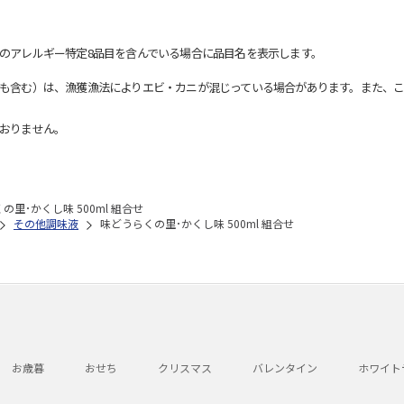
のアレルギー特定8品目を含んでいる場合に品目名を表示します。
も含む）は、漁獲漁法によりエビ・カニが混じっている場合があります。また、こ
おりません。
の里･かくし味 500ml 組合せ
その他調味液
味どうらくの里･かくし味 500ml 組合せ
お歳暮
おせち
クリスマス
バレンタイン
ホワイト