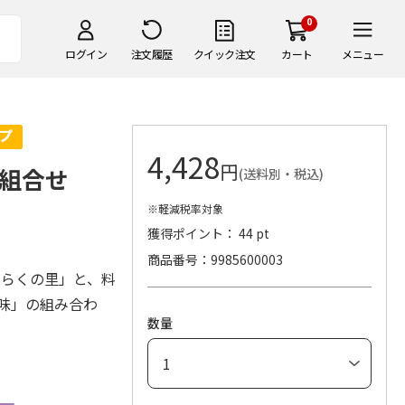
0
ログイン
注文履歴
クイック注文
カート
メニュー
4,428
円
 組合せ
(送料別・税込)
※軽減税率対象
獲得ポイント： 44 pt
商品番号
9985600003
うらくの里」と、料
味」の組み合わ
数量