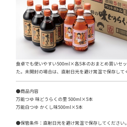
食卓でも使いやすい500ml×各5本のおまとめ買いセ
た。未開封の場合は、直射日光を避け常温で保存して
●商品内容
万能つゆ 味どうらくの里 500ml×5本
万能白つゆ かくし味500ml×5本
●保管条件：直射日光を避け常温で保存してください