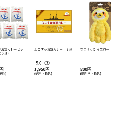
か海軍カレーセッ
よこすか海軍カレー ３食
なまけっこ イエロー
（５食）
5.0
（3）
0円
1,950円
800円
税込)
(送料・税込)
(送料別・税込)