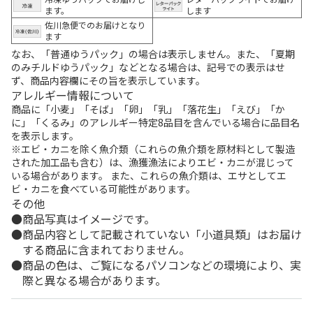
ます。
します
佐川急便でのお届けとなり
ます
なお、「普通ゆうパック」の場合は表示しません。また、「夏期
のみチルドゆうパック」などとなる場合は、記号での表示はせ
ず、商品内容欄にその旨を表示しています。
アレルギー情報について
商品に「小麦」「そば」「卵」「乳」「落花生」「えび」「か
に」「くるみ」のアレルギー特定8品目を含んでいる場合に品目名
を表示します。
※エビ・カニを除く魚介類（これらの魚介類を原材料として製造
された加工品も含む）は、漁獲漁法によりエビ・カニが混じって
いる場合があります。 また、これらの魚介類は、エサとしてエ
ビ・カニを食べている可能性があります。
その他
商品写真はイメージです。
商品内容として記載されていない「小道具類」はお届け
する商品に含まれておりません。
商品の色は、ご覧になるパソコンなどの環境により、実
際と異なる場合があります。