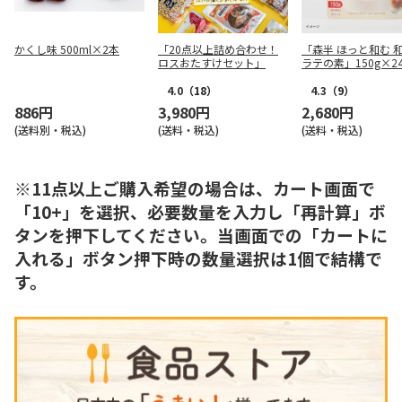
かくし味 500ml×2本
「20点以上詰め合わせ！
「森半 ほっと和む 
ロスおたすけセット」
ラテの素」150g×2
4.0
（18）
4.3
（9）
886円
3,980円
2,680円
(送料別・税込)
(送料・税込)
(送料・税込)
※11点以上ご購入希望の場合は、カート画面で
「10+」を選択、必要数量を入力し「再計算」ボ
タンを押下してください。当画面での「カートに
入れる」ボタン押下時の数量選択は1個で結構で
す。