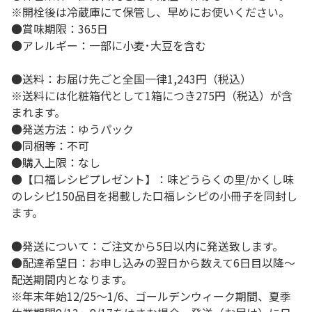
※開栓後は冷蔵庫にて保管し、早めにお使いください。
●賞味期限：365日
●アレルギー：一部に小麦･大豆を含む
●送料：お届け先ごと全国一律1,243円（税込）
※送料には化粧箱代として1箱につき275円（税込）が含
まれます。
●発送方法：ゆうパック
●同梱等：不可
●購入上限：なし
●【口福レシピプレゼント】：味どうらくの里/かくし味
のレシピ150品目を掲載した口福レシピの小冊子を同封し
ます。
●発送について：ご注文から5日以内に発送致します。
●配達希望日：お申し込みの翌日から数えて6日目以降～
配送期間内となります。
※年末年始12/25～1/6、ゴールデンウィーク期間、夏季