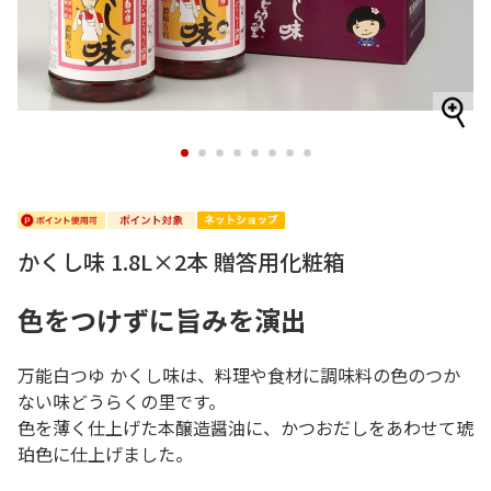
1
2
3
4
5
6
7
8
かくし味 1.8L×2本 贈答用化粧箱
色をつけずに旨みを演出
万能白つゆ かくし味は、料理や食材に調味料の色のつか
ない味どうらくの里です。
色を薄く仕上げた本醸造醤油に、かつおだしをあわせて琥
珀色に仕上げました。