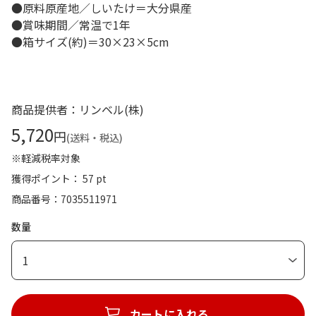
●原料原産地／しいたけ＝大分県産
●賞味期間／常温で1年
●箱サイズ(約)＝30×23×5cm
商品提供者：リンベル(株)
5,720
円
(送料・税込)
※軽減税率対象
獲得ポイント： 57 pt
商品番号
7035511971
数量
1
カートに入れる