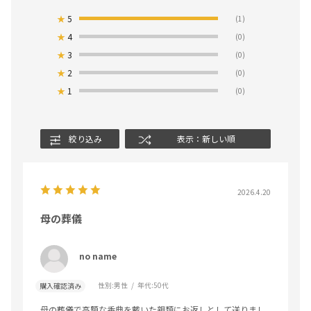
★
5
(1)
★
4
(0)
★
3
(0)
★
2
(0)
★
1
(0)
絞り込み
表示：新しい順
2026.4.20
母の葬儀
no name
性別:
男性
年代:
50代
購入確認済み
母の葬儀で高額な香典を戴いた親類にお返しとして送りまし