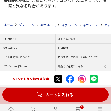
商品の色は、ご覧になるパソコンなどの環境により、実
際と異なる場合があります。
ホーム
ギフト通販
内祝い・お返し
法要・香典返し
大分産原木乾
ホーム
ギフト通販
ホーム
内祝い・お返し
ギフト通販
ホーム
お祝い・贈りもの
ギフト通販
法要・香典返し
ホーム
商品
ネッ
ご利用ガイド
よくあるご質問
お問い合わせ
利用規約
サイト運営会社について
特定商取引法に基づく表記について
プライバシーポリシー
商品のご提案はこちら
SNSでお得な情報発信中
カートに入れる
Copyright (C) JAPAN POST Co.,Ltd. All Rights Reserved.
0