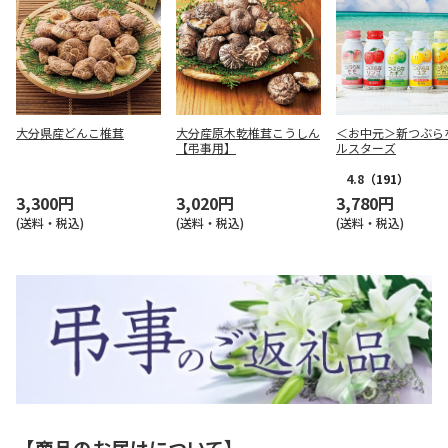
大分県産どんこ椎茸
大分産原木乾椎茸こうしん
＜お中元＞新つぶら
【弔事用】
ルスターズ
4.8
（191）
3,300円
3,020円
3,780円
(送料・税込)
(送料・税込)
(送料・税込)
【商品のお届けについて】