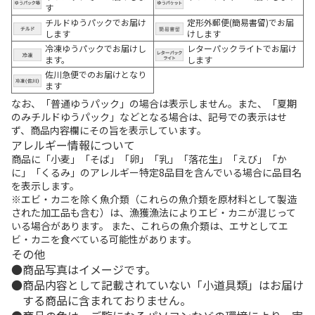
す
チルドゆうパックでお届け
定形外郵便(簡易書留)でお届
します
けします
冷凍ゆうパックでお届けし
レターパックライトでお届け
ます。
します
佐川急便でのお届けとなり
ます
なお、「普通ゆうパック」の場合は表示しません。また、「夏期
のみチルドゆうパック」などとなる場合は、記号での表示はせ
ず、商品内容欄にその旨を表示しています。
アレルギー情報について
商品に「小麦」「そば」「卵」「乳」「落花生」「えび」「か
に」「くるみ」のアレルギー特定8品目を含んでいる場合に品目名
を表示します。
※エビ・カニを除く魚介類（これらの魚介類を原材料として製造
された加工品も含む）は、漁獲漁法によりエビ・カニが混じって
いる場合があります。 また、これらの魚介類は、エサとしてエ
ビ・カニを食べている可能性があります。
その他
商品写真はイメージです。
商品内容として記載されていない「小道具類」はお届け
する商品に含まれておりません。