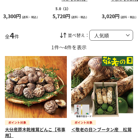
5.0
（1）
3,300円
5,720円
3,020円
(送料・税込)
(送料・税込)
(送料・税込)
4
並べ替え：
全
件
1件～4件を表示
大分産原木乾椎茸どんこ【弔事
＜敬老の日＞ブータン産 松茸
用】