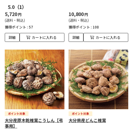
5.0
（1）
5,720
10,800
円
円
(送料・税込)
(送料・税込)
獲得ポイント :
57
獲得ポイント :
108
詳細
カートに入れる
詳細
カートに入れる
大分産原木乾椎茸こうしん【弔
大分県産どんこ椎茸
事用】