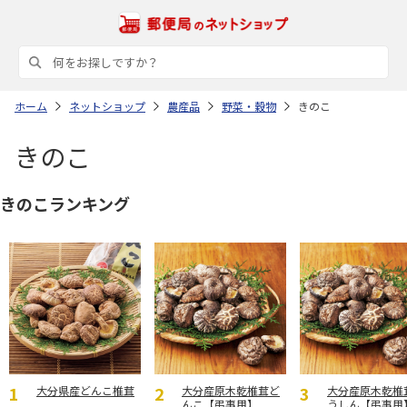
ホーム
ネットショップ
農産品
野菜・穀物
きのこ
きのこ
きのこランキング
大分県産どんこ椎茸
大分産原木乾椎茸ど
大分産原木乾椎
んこ【弔事用】
うしん【弔事用