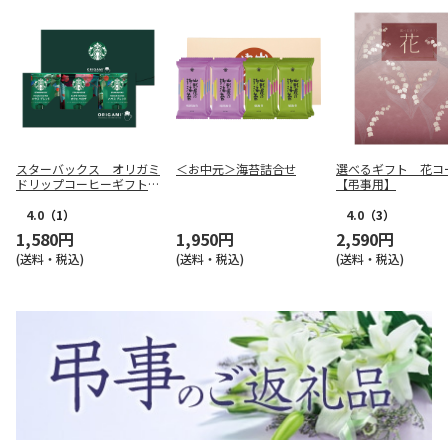
スターバックス オリガミ
＜お中元＞海苔詰合せ
選べるギフト 花コ
ドリップコーヒーギフトＡ
【弔事用】
【弔事用】
4.0
（1）
4.0
（3）
1,580円
1,950円
2,590円
(送料・税込)
(送料・税込)
(送料・税込)