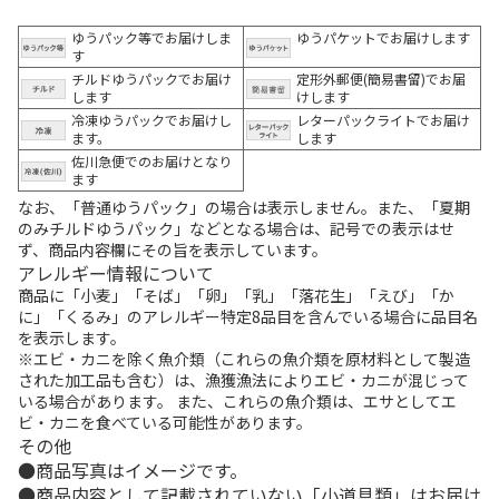
ゆうパック等でお届けしま
ゆうパケットでお届けします
す
チルドゆうパックでお届け
定形外郵便(簡易書留)でお届
します
けします
冷凍ゆうパックでお届けし
レターパックライトでお届け
ます。
します
佐川急便でのお届けとなり
ます
なお、「普通ゆうパック」の場合は表示しません。また、「夏期
のみチルドゆうパック」などとなる場合は、記号での表示はせ
ず、商品内容欄にその旨を表示しています。
アレルギー情報について
商品に「小麦」「そば」「卵」「乳」「落花生」「えび」「か
に」「くるみ」のアレルギー特定8品目を含んでいる場合に品目名
を表示します。
※エビ・カニを除く魚介類（これらの魚介類を原材料として製造
された加工品も含む）は、漁獲漁法によりエビ・カニが混じって
いる場合があります。 また、これらの魚介類は、エサとしてエ
ビ・カニを食べている可能性があります。
その他
商品写真はイメージです。
商品内容として記載されていない「小道具類」はお届け