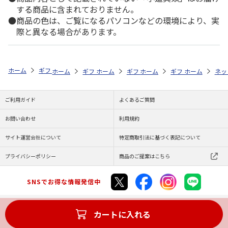
する商品に含まれておりません。
商品の色は、ご覧になるパソコンなどの環境により、実
際と異なる場合があります。
ホーム
ギフト通販
内祝い・お返し
法要・香典返し
有明海産＆し
ホーム
ギフト通販
ホーム
内祝い・お返し
ギフト通販
ホーム
お祝い・贈りもの
ギフト通販
法要・香典返し
ホーム
商品
ネッ
ご利用ガイド
よくあるご質問
お問い合わせ
利用規約
サイト運営会社について
特定商取引法に基づく表記について
プライバシーポリシー
商品のご提案はこちら
SNSでお得な情報発信中
カートに入れる
Copyright (C) JAPAN POST Co.,Ltd. All Rights Reserved.