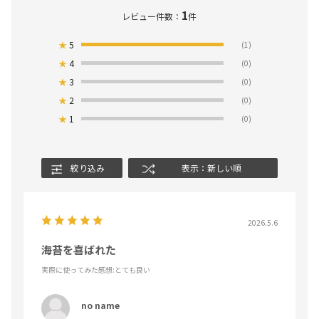
1
レビュー件数：
件
★
5
(1)
★
4
(0)
★
3
(0)
★
2
(0)
★
1
(0)
絞り込み
表示：新しい順
2026.5.6
海苔を喜ばれた
実際に使ってみた感想
:とても良い
no name