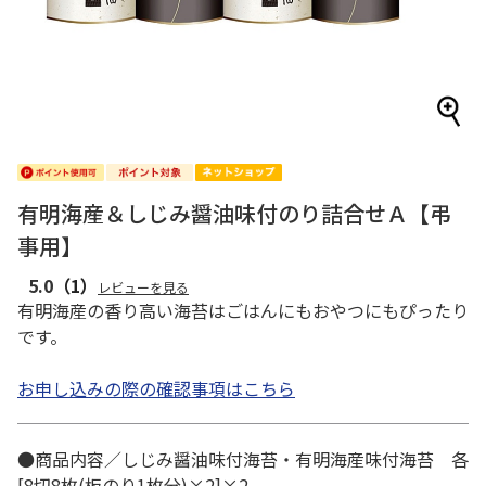
有明海産＆しじみ醤油味付のり詰合せＡ【弔
事用】
5.0
（1）
レビューを見る
有明海産の香り高い海苔はごはんにもおやつにもぴったり
です。
お申し込みの際の確認事項はこちら
●商品内容／しじみ醤油味付海苔・有明海産味付海苔 各
[8切8枚(板のり1枚分)×2]×2