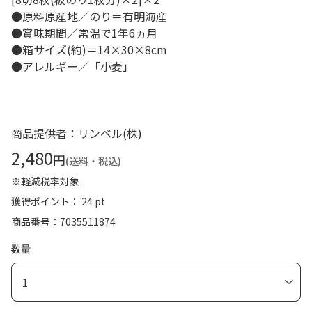
●原料原産地／のり＝有明海産
●賞味期間／常温で1年6ヵ月
●箱サイズ(約)＝14×30×8cm
●アレルギー／「小麦」
商品提供者：リンベル(株)
2,480
円
(送料・税込)
※軽減税率対象
獲得ポイント： 24 pt
商品番号
7035511874
数量
1