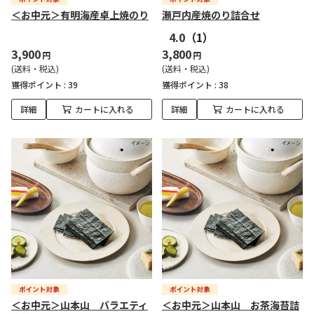
＜お中元＞有明海産卓上焼のり
瀬戸内産焼のり詰合せ
4.0
（1）
3,900
3,800
円
円
(送料・税込)
(送料・税込)
獲得ポイント :
39
獲得ポイント :
38
詳細
カートに入れる
詳細
カートに入れる
＜お中元＞山本山 バラエティ
＜お中元＞山本山 お茶海苔詰