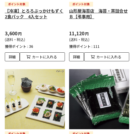
【冷凍】とろろぶっかけもずく
山形屋海苔店 海苔・茶詰合せ
2食パック 4入セット
Ｂ【弔事用】
3,600
11,120
円
円
(送料・税込)
(送料・税込)
獲得ポイント :
36
獲得ポイント :
111
詳細
カートに入れる
詳細
カートに入れる