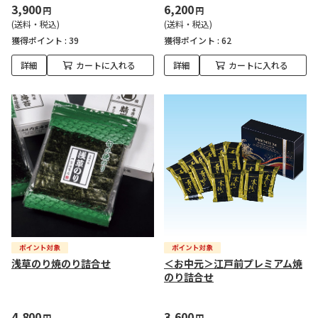
3,900
6,200
円
円
(送料・税込)
(送料・税込)
獲得ポイント :
39
獲得ポイント :
62
詳細
カートに入れる
詳細
カートに入れる
浅草のり焼のり詰合せ
＜お中元＞江戸前プレミアム焼
のり詰合せ
4,800
3,600
円
円