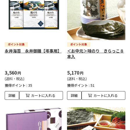
永井海苔 永井御膳【弔事用】
＜お中元＞味のり きらっこ８
本入
3,560
5,170
円
円
(送料・税込)
(送料・税込)
獲得ポイント :
35
獲得ポイント :
51
詳細
カートに入れる
詳細
カートに入れる