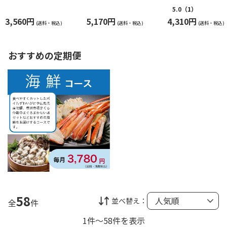
セット
5.0
（1）
3,560円
5,170円
4,310円
(送料・税込)
(送料・税込)
(送料・税込)
おすすめの定期便
58
並べ替え：
全
件
1件～58件を表示