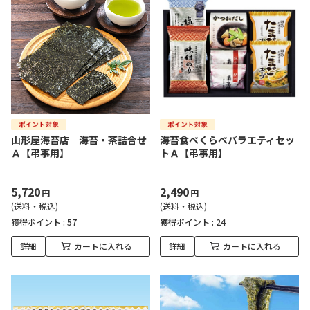
山形屋海苔店 海苔・茶詰合せ
海苔食べくらべバラエティセッ
Ａ【弔事用】
トＡ【弔事用】
5,720
2,490
円
円
(送料・税込)
(送料・税込)
獲得ポイント :
57
獲得ポイント :
24
詳細
カートに入れる
詳細
カートに入れる