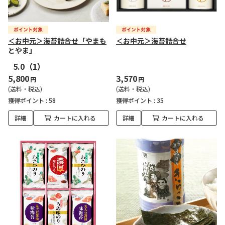
＜お中元＞海苔詰合せ「やまも
＜お中元＞海苔詰合せ
とやま」
5.0
（1）
5,800
3,570
円
円
(送料・税込)
(送料・税込)
獲得ポイント :
58
獲得ポイント :
35
詳細
カートに入れる
詳細
カートに入れる