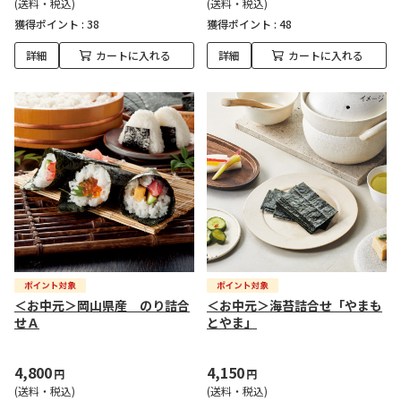
(送料・税込)
(送料・税込)
獲得ポイント :
38
獲得ポイント :
48
詳細
カートに入れる
詳細
カートに入れる
＜お中元＞岡山県産 のり詰合
＜お中元＞海苔詰合せ「やまも
せＡ
とやま」
4,800
4,150
円
円
(送料・税込)
(送料・税込)