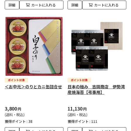
詳細
カートに入れる
詳細
カートに入れる
＜お中元＞のりとカニ缶詰合せ
日本の極み 吉田商店 伊勢湾
産焼海苔【弔事用】
3,800
11,130
円
円
(送料・税込)
(送料・税込)
獲得ポイント :
38
獲得ポイント :
111