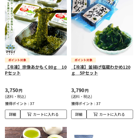
【冷凍】宗像あかもく80ｇ 10
【冷凍】釜揚げ塩蔵わかめ120
Pセット
ｇ 5Pセット
3,750
3,790
円
円
(送料・税込)
(送料・税込)
獲得ポイント :
37
獲得ポイント :
37
詳細
カートに入れる
詳細
カートに入れる