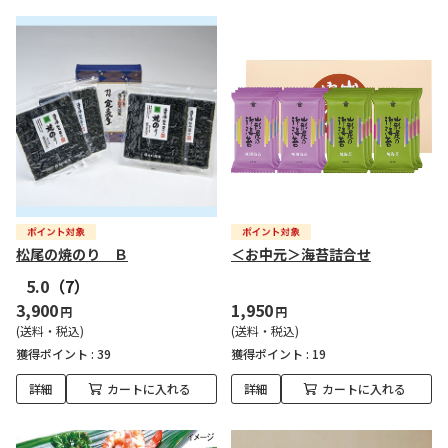
松尾の焼のり Ｂ
＜お中元＞海苔詰合せ
5.0
（7）
3,900
1,950
円
円
(送料・税込)
(送料・税込)
獲得ポイント :
39
獲得ポイント :
19
詳細
カートに入れる
詳細
カートに入れる