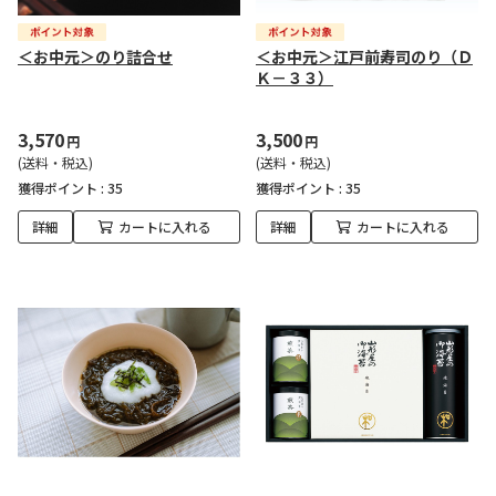
＜お中元＞のり詰合せ
＜お中元＞江戸前寿司のり（Ｄ
Ｋ－３３）
3,570
3,500
円
円
(送料・税込)
(送料・税込)
獲得ポイント :
35
獲得ポイント :
35
詳細
カートに入れる
詳細
カートに入れる