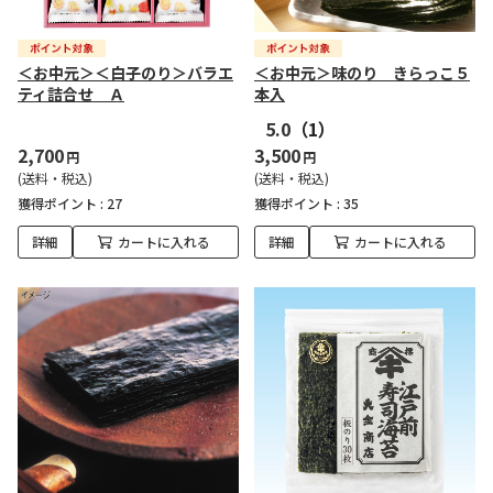
＜お中元＞＜白子のり＞バラエ
＜お中元＞味のり きらっこ５
ティ詰合せ Ａ
本入
5.0
（1）
2,700
3,500
円
円
(送料・税込)
(送料・税込)
獲得ポイント :
27
獲得ポイント :
35
詳細
カートに入れる
詳細
カートに入れる