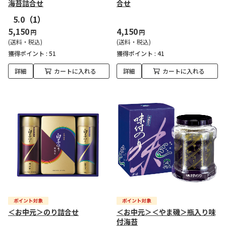
海苔詰合せ
合せ
5.0
（1）
5,150
4,150
円
円
(送料・税込)
(送料・税込)
獲得ポイント :
51
獲得ポイント :
41
詳細
カートに入れる
詳細
カートに入れる
＜お中元＞のり詰合せ
＜お中元＞＜やま磯＞瓶入り味
付海苔