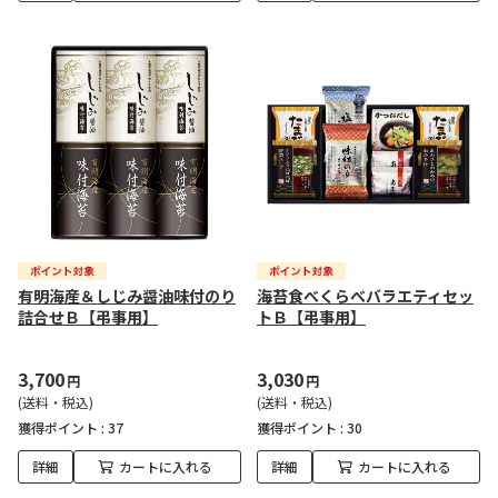
有明海産＆しじみ醤油味付のり
海苔食べくらべバラエティセッ
詰合せＢ【弔事用】
トＢ【弔事用】
3,700
3,030
円
円
(送料・税込)
(送料・税込)
獲得ポイント :
37
獲得ポイント :
30
詳細
カートに入れる
詳細
カートに入れる