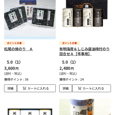
松尾の焼のり Ａ
有明海産＆しじみ醤油味付のり
詰合せＡ【弔事用】
5.0
（1）
5.0
（1）
3,600
2,480
円
円
(送料・税込)
(送料・税込)
獲得ポイント :
36
獲得ポイント :
24
詳細
カートに入れる
詳細
カートに入れる