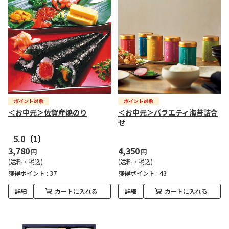
＜お中元＞佐賀産焼のり
＜お中元＞バラエティ海苔詰合
せ
5.0
（1）
3,780
4,350
円
円
(送料・税込)
(送料・税込)
獲得ポイント :
37
獲得ポイント :
43
詳細
カートに入れる
詳細
カートに入れる