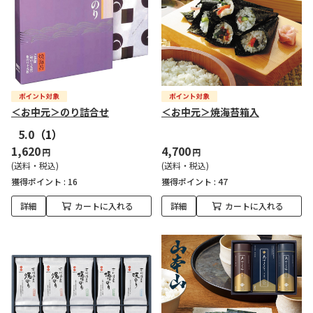
＜お中元＞のり詰合せ
＜お中元＞焼海苔箱入
5.0
（1）
1,620
4,700
円
円
(送料・税込)
(送料・税込)
獲得ポイント :
16
獲得ポイント :
47
詳細
カートに入れる
詳細
カートに入れる