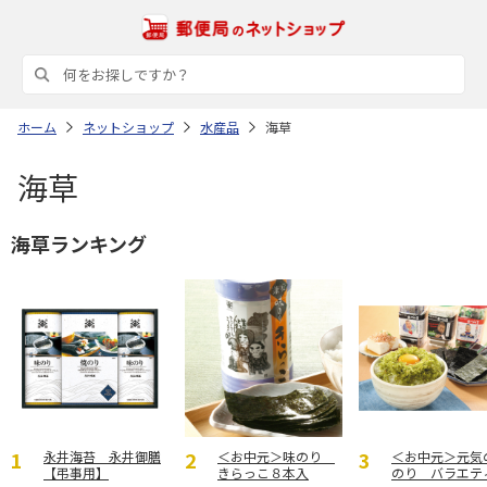
ホーム
ネットショップ
水産品
海草
海草
海草ランキング
永井海苔 永井御膳
＜お中元＞味のり
＜お中元＞元気
【弔事用】
きらっこ８本入
のり バラエテ