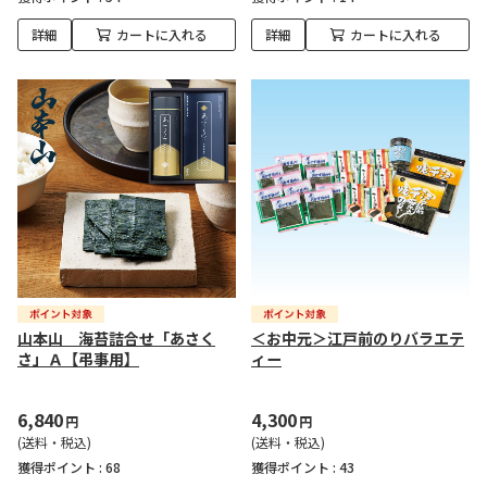
詳細
カートに入れる
詳細
カートに入れる
山本山 海苔詰合せ「あさく
＜お中元＞江戸前のりバラエテ
さ」Ａ【弔事用】
ィー
6,840
4,300
円
円
(送料・税込)
(送料・税込)
獲得ポイント :
68
獲得ポイント :
43