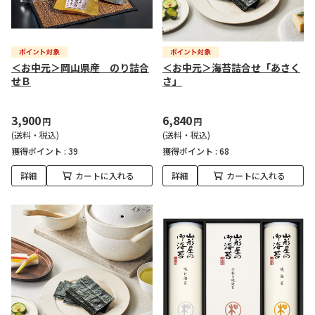
＜お中元＞岡山県産 のり詰合
＜お中元＞海苔詰合せ「あさく
せＢ
さ」
3,900
6,840
円
円
(送料・税込)
(送料・税込)
獲得ポイント :
39
獲得ポイント :
68
詳細
カートに入れる
詳細
カートに入れる