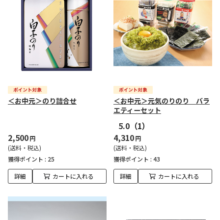
＜お中元＞のり詰合せ
＜お中元＞元気のりのり バラ
エティーセット
5.0
（1）
2,500
4,310
円
円
(送料・税込)
(送料・税込)
獲得ポイント :
25
獲得ポイント :
43
詳細
カートに入れる
詳細
カートに入れる