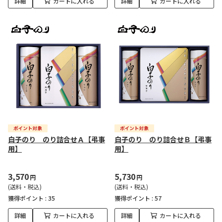
詳細
カートに入れる
詳細
カートに入れる
白子のり のり詰合せＡ【弔事
白子のり のり詰合せＢ【弔事
用】
用】
3,570
5,730
円
円
(送料・税込)
(送料・税込)
獲得ポイント :
35
獲得ポイント :
57
詳細
カートに入れる
詳細
カートに入れる