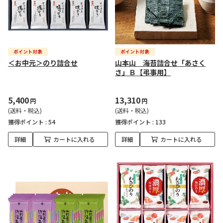
＜お中元＞のり詰合せ
山本山 海苔詰合せ「あさく
さ」Ｂ【弔事用】
5,400
13,310
円
円
(送料・税込)
(送料・税込)
獲得ポイント :
54
獲得ポイント :
133
詳細
カートに入れる
詳細
カートに入れる