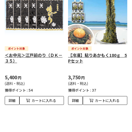
＜お中元＞江戸前のり（ＤＫ－
【冷凍】粘りあかもく180ｇ 5
３５）
Pセット
5,400
3,750
円
円
(送料・税込)
(送料・税込)
獲得ポイント :
54
獲得ポイント :
37
詳細
カートに入れる
詳細
カートに入れる