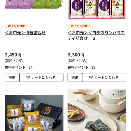
＜お中元＞海苔詰合せ
＜お中元＞＜白子のり＞バラエ
ティ詰合せ Ｂ
2,490
3,300
円
円
(送料・税込)
(送料・税込)
獲得ポイント :
24
獲得ポイント :
33
詳細
カートに入れる
詳細
カートに入れる