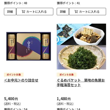
獲得ポイント :
48
獲得ポイント :
41
詳細
カートに入れる
詳細
カートに入れる
＜お中元＞のり詰合せ
ぐるめパケット 築地の魚屋お
手軽海苔セット
5,400
1,480
円
円
(送料・税込)
(送料・税込)
獲得ポイント :
54
獲得ポイント :
14