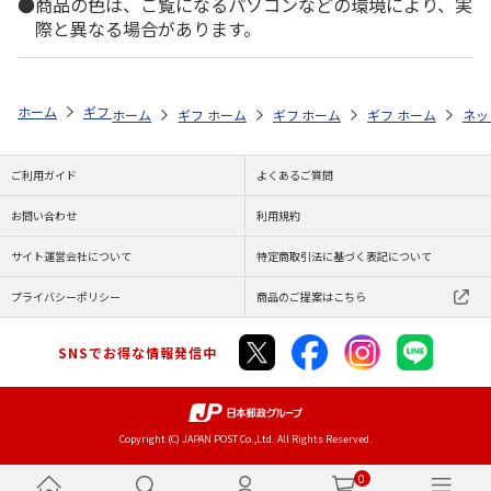
商品の色は、ご覧になるパソコンなどの環境により、実
際と異なる場合があります。
ホーム
ギフト通販
内祝い・お返し
法要・香典返し
白子のり の
ホーム
ギフト通販
ホーム
内祝い・お返し
ギフト通販
ホーム
お祝い・贈りもの
ギフト通販
法要・香典返し
ホーム
商品
ネッ
ご利用ガイド
よくあるご質問
お問い合わせ
利用規約
サイト運営会社について
特定商取引法に基づく表記について
プライバシーポリシー
商品のご提案はこちら
SNSでお得な情報発信中
Copyright (C) JAPAN POST Co.,Ltd. All Rights Reserved.
0