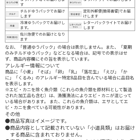
す
チルドゆうパックでお届け
定形外郵便(簡易書留)でお届
します
けします
冷凍ゆうパックでお届けし
レターパックライトでお届け
ます。
します
佐川急便でのお届けとなり
ます
なお、「普通ゆうパック」の場合は表示しません。また、「夏期
のみチルドゆうパック」などとなる場合は、記号での表示はせ
ず、商品内容欄にその旨を表示しています。
アレルギー情報について
商品に「小麦」「そば」「卵」「乳」「落花生」「えび」「か
に」「くるみ」のアレルギー特定8品目を含んでいる場合に品目名
を表示します。
※エビ・カニを除く魚介類（これらの魚介類を原材料として製造
された加工品も含む）は、漁獲漁法によりエビ・カニが混じって
いる場合があります。 また、これらの魚介類は、エサとしてエ
ビ・カニを食べている可能性があります。
その他
商品写真はイメージです。
商品内容として記載されていない「小道具類」はお届け
する商品に含まれておりません。