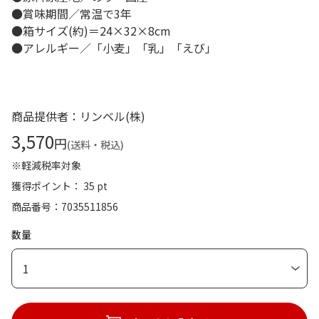
●賞味期間／常温で3年
●箱サイズ(約)＝24×32×8cm
●アレルギー／「小麦」「乳」「えび」
商品提供者：リンベル(株)
3,570
円
(送料・税込)
※軽減税率対象
獲得ポイント： 35 pt
商品番号
7035511856
数量
1