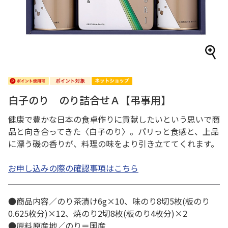
白子のり のり詰合せＡ【弔事用】
健康で豊かな日本の食卓作りに貢献したいという思いで商
品と向き合ってきた〈白子のり〉。パリっと食感と、上品
に漂う磯の香りが、料理の味をより引き立ててくれます。
お申し込みの際の確認事項はこちら
●商品内容／のり茶漬け6g×10、味のり8切5枚(板のり
0.625枚分)×12、焼のり2切8枚(板のり4枚分)×2
●原料原産地／のり＝国産