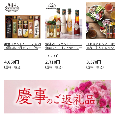
美食ファクトリー こだわ
飛騨高山ファクトリー ～
Ｏｋｕｒｕｙａ 小
り調味料７種ギフト【弔事
食菜味～ すこやかドレッ
まれ 彩りドレッシ
用】
シング詰合せＡ【慶事用】
ットＢ【弔事用】
5.0
（1）
4,650円
2,710円
3,570円
(送料・税込)
(送料・税込)
(送料・税込)