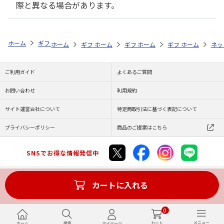
際と異なる場合があります。
ホーム
ギフト通販
内祝い・お返し
結婚内祝い
飛騨高山ファクト
ホーム
ギフト通販
ホーム
内祝い・お返し
ギフト通販
ホーム
内祝い・お返し
ギフト通販
結婚内祝い
ホーム
内祝
ネッ
予
ご利用ガイド
よくあるご質問
お問い合わせ
利用規約
サイト運営会社について
特定商取引法に基づく表記について
プライバシーポリシー
商品のご提案はこちら
SNSでお得な情報発信中
カートに入れる
Copyright (C) JAPAN POST Co.,Ltd. All Rights Reserved.
0