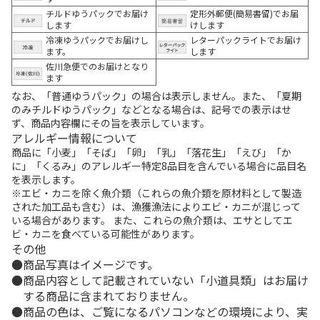
チルドゆうパックでお届け
定形外郵便(簡易書留)でお届
します
けします
冷凍ゆうパックでお届けし
レターパックライトでお届け
ます。
します
佐川急便でのお届けとなり
ます
なお、「普通ゆうパック」の場合は表示しません。また、「夏期
のみチルドゆうパック」などとなる場合は、記号での表示はせ
ず、商品内容欄にその旨を表示しています。
アレルギー情報について
商品に「小麦」「そば」「卵」「乳」「落花生」「えび」「か
に」「くるみ」のアレルギー特定8品目を含んでいる場合に品目名
を表示します。
※エビ・カニを除く魚介類（これらの魚介類を原材料として製造
された加工品も含む）は、漁獲漁法によりエビ・カニが混じって
いる場合があります。 また、これらの魚介類は、エサとしてエ
ビ・カニを食べている可能性があります。
その他
商品写真はイメージです。
商品内容として記載されていない「小道具類」はお届け
する商品に含まれておりません。
商品の色は、ご覧になるパソコンなどの環境により、実