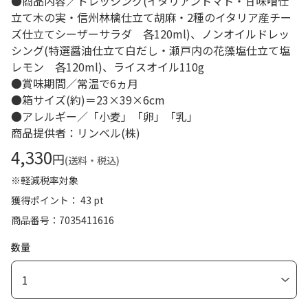
●商品内容／ドレッシング(イタリアントマト・甘味噌仕
立て木の実・信州林檎仕立て胡麻・2種のイタリア産チー
ズ仕立てシーザーサラダ 各120ml)、ノンオイルドレッ
シング(特選醤油仕立て白だし・瀬戸内の花藻塩仕立て塩
レモン 各120ml)、ライスオイル110g
●賞味期間／常温で6ヵ月
●箱サイズ(約)＝23×39×6cm
●アレルギー／「小麦」「卵」「乳」
商品提供者：リンベル(株)
4,330
円
(送料・税込)
※軽減税率対象
獲得ポイント： 43 pt
商品番号
7035411616
数量
1