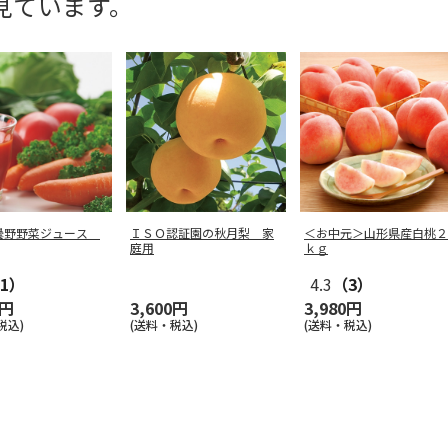
見ています。
曇野野菜ジュース
ＩＳＯ認証園の秋月梨 家
＜お中元＞山形県産白桃２
庭用
ｋｇ
1）
4.3
（3）
0円
3,600円
3,980円
税込)
(送料・税込)
(送料・税込)