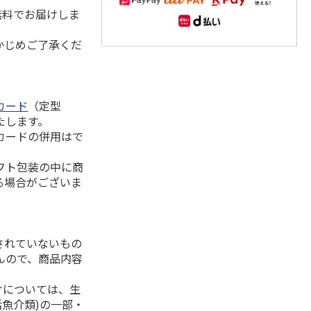
無料でお届けしま
かじめご了承くだ
カード
（定型
たします。
カードの併用はで
フト包装の中に商
る場合がございま
されていないもの
んので、商品内容
けについては、生
活魚介類)の一部・