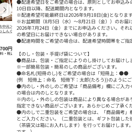
●配達希望日をご希望の場合は、原則としてお申込み
10日目以降、配送期間内となります。
※配達希望可能最終日は2026年9月18日(金)となりま
※お盆期間（8月5日（水）～8月21日（金））のお届
お中元＞四万十ど
美食ファクトリー
味どうらくの里/か
万能白つゆ 
2026年7月24日（金）までにお申込みください。そ
っしんぐセット
こだわり調味料７種
くし味 500ml2本 組
味 500ml×1
の希望日にお届けできない場合があります。
本入
ギフト【弔事用】
合せ
●配達時間をご希望の場合は、配達希望時間帯をご指
,700円
4,650円
886円
4,428円
【のし・包装・手提げ袋について】
送料・税込)
(送料・税込)
(送料別・税込)
(送料別・税込
●商品は、包装・ご指定によりのし掛けしてお届けし
※一部簡易包装・簡易のしの商品がございます。
●命名札(短冊のし)をご希望の場合は「短冊上：●●
(例 短冊上：命名 短冊下：太郎(たろう))のように
●内のし・外のしのご希望は「商品備考」欄にご入力
の場合は内のしとなります。
※内のし・外のしの包装は商品により異なる場合があ
指定できない商品がございます。あらかじめご了承く
●内のしで二重包装をご希望の場合は、「商品備考」
とご入力ください。（二重包装とは、ギフト包装した
（茶袋又は箱にお入れします）を行ってお届けします
です。）