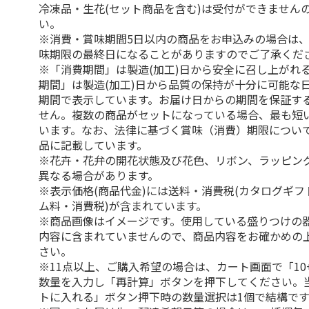
冷凍品・生花(セット商品を含む)は受付ができません
い。
※消費・賞味期間5日以内の商品をお申込みの場合は
味期限の最終日になることがありますのでご了承くだ
※「消費期間」は製造(加工)日から安全に召し上がれ
期間」は製造(加工)日から品質の保持が十分に可能な
期間で表示しています。お届け日からの期間を保証す
せん。複数の商品がセットになっている場合、最も短
います。なお、法律に基づく賞味（消費）期限につい
品に記載しています。
※花卉・花弁の開花状態及び花色、リボン、ラッピング
異なる場合があります。
※表示価格(商品代金)には送料・消費税(カタログギ
ム料・消費税)が含まれています。
※商品画像はイメージです。使用している盛りつけの
内容に含まれていませんので、商品内容をお確かめの
さい。
※11点以上、ご購入希望の場合は、カート画面で「10
数量を入力し「再計算」ボタンを押下してください。
トに入れる」ボタン押下時の数量選択は1個で結構です