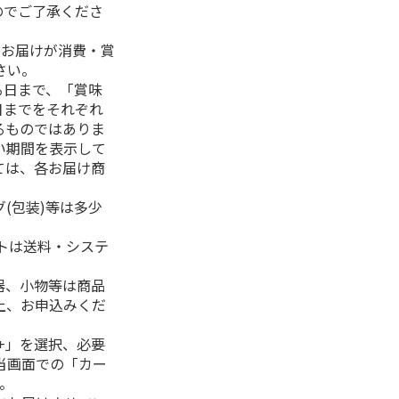
のでご了承くださ
、お届けが消費・賞
さい。
る日まで、「賞味
日までをそれぞれ
るものではありま
い期間を表示して
ては、各お届け商
(包装)等は多少
フトは送料・システ
器、小物等は商品
上、お申込みくだ
+」を選択、必要
当画面での「カー
。