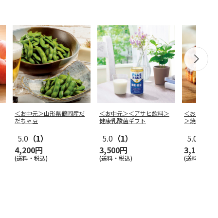
＜お中元＞山形県鶴岡産だ
＜お中元＞＜アサヒ飲料＞
＜お中元＞
だちゃ豆
健康乳酸菌ギフト
＞焼きティ
入
5.0
（1）
5.0
（1）
5.0
（1）
4,200円
3,500円
3,160円
(送料・税込)
(送料・税込)
(送料・税込)