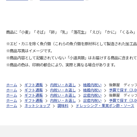
商品に「小麦」「そば」「卵」「乳」「落花生」「えび」「かに」「くるみ」
※エビ・カニを除く魚介類（これらの魚介類を原材料として製造された加工品
※商品写真はイメージです。
※商品内容として記載されていない「小道具類」はお届けする商品に含まれて
※商品の色は、印刷の都合により、実際と異なる場合があります。
ホーム
ギフト通販
内祝い・お返し
結婚内祝い
後藤屋 ディッ
ホーム
ギフト通販
内祝い・お返し
結婚内祝い
予算で探す（3,00
ホーム
ギフト通販
内祝い・お返し
出産内祝い
後藤屋 ディッ
ホーム
ギフト通販
内祝い・お返し
出産内祝い
予算で探す（3,00
ホーム
ネットショップ
調味料
ドレッシング・果実ポン酢・ソース