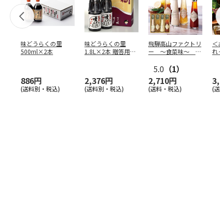
味どうらくの里
味どうらくの里
飛騨高山ファクトリ
＜
500ml×2本
1.8L×2本 贈答用化
ー ～食菜味～ す
れ
粧箱
こやかドレッシング
５
詰合
5.0
…
（1）
886円
2,376円
2,710円
3
(送料別・税込)
(送料別・税込)
(送料・税込)
(