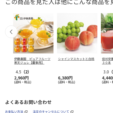
この商品を見た人は他にこんな商品を
伊藤農園 ピュアフルーツ
シャインマスカットと白桃
信州安
寒天ジュレ【慶事用】
３０本
4.5
（2）
3.0
（
2,960円
6,380円
4,44
(送料・税込)
(送料・税込)
(送料・
よくあるお問い合わせ
お支払い方法
注文のキャンセルについて