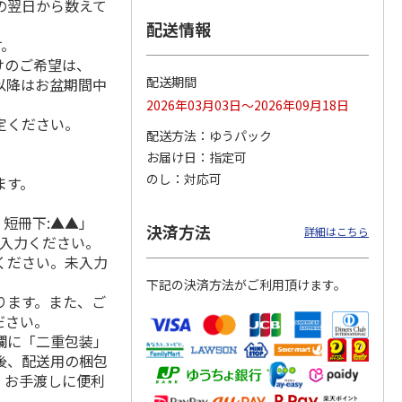
の翌日から数えて
配送情報
す。
けのご希望は、
かくし
黒酢ドレッシングセ
味どうらくの里･か
セゾンファクトリ
配送期間
れ以降はお盆期間中
0本
ット B-11C
くし味 500ml 組合
ー ドレッシング３
2026年03月03日～2026年09月18日
せ
本詰合せ【慶事用】
定ください。
5.0
（1）
5.0
（1）
配送方法
ゆうパック
3,500円
4,428円
2,380円
お届け日
指定可
)
(送料・税込)
(送料別・税込)
(送料・税込)
のし
対応可
ます。
 短冊下:▲▲」
決済方法
詳細はこちら
ご入力ください。
ください。未入力
下記の決済方法がご利用頂けます。
ります。また、ご
ださい。
欄に「二重包装」
後、配送用の梱包
。お手渡しに便利