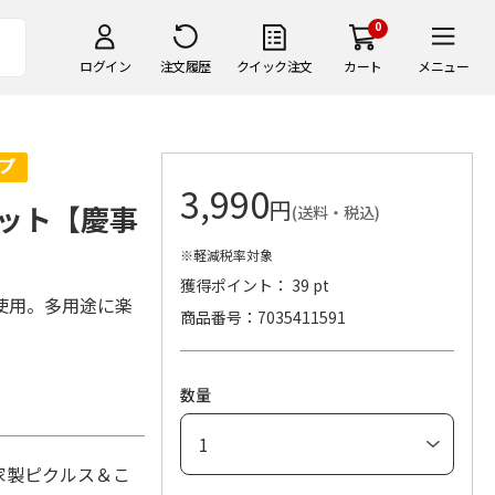
0
ログイン
注文履歴
クイック注文
カート
メニュー
3,990
円
ット【慶事
(送料・税込)
※軽減税率対象
獲得ポイント： 39 pt
使用。多用途に楽
商品番号
7035411591
数量
家製ピクルス＆こ