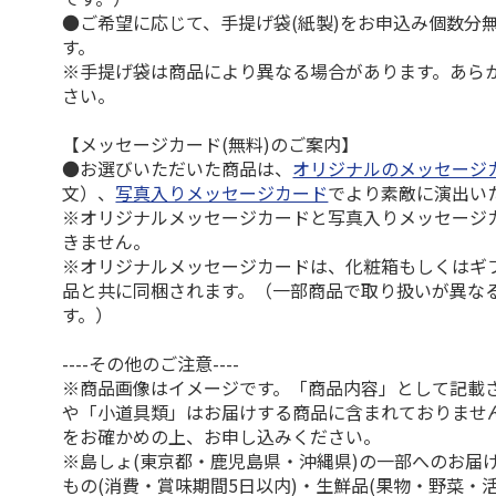
●ご希望に応じて、手提げ袋(紙製)をお申込み個数分
す。
※手提げ袋は商品により異なる場合があります。あら
さい。
【メッセージカード(無料)のご案内】
●お選びいただいた商品は、
オリジナルのメッセージ
文）、
写真入りメッセージカード
でより素敵に演出い
※オリジナルメッセージカードと写真入りメッセージ
きません。
※オリジナルメッセージカードは、化粧箱もしくはギ
品と共に同梱されます。（一部商品で取り扱いが異な
す。）
----その他のご注意----
※商品画像はイメージです。「商品内容」として記載
や「小道具類」はお届けする商品に含まれておりませ
をお確かめの上、お申し込みください。
※島しょ(東京都・鹿児島県・沖縄県)の一部へのお届
もの(消費・賞味期間5日以内)・生鮮品(果物・野菜・