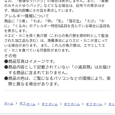
なお、「普通ゆうパック」の場合は表示しません。また、「夏期
のみチルドゆうパック」などとなる場合は、記号での表示はせ
ず、商品内容欄にその旨を表示しています。
アレルギー情報について
商品に「小麦」「そば」「卵」「乳」「落花生」「えび」「か
に」「くるみ」のアレルギー特定8品目を含んでいる場合に品目名
を表示します。
※エビ・カニを除く魚介類（これらの魚介類を原材料として製造
された加工品も含む）は、漁獲漁法によりエビ・カニが混じって
いる場合があります。 また、これらの魚介類は、エサとしてエ
ビ・カニを食べている可能性があります。
その他
商品写真はイメージです。
商品内容として記載されていない「小道具類」はお届け
する商品に含まれておりません。
商品の色は、ご覧になるパソコンなどの環境により、実
際と異なる場合があります。
ホーム
ギフト通販
内祝い・お返し
結婚内祝い
いちの ひとくち
ホーム
ギフト通販
ホーム
内祝い・お返し
ギフト通販
ホーム
内祝い・お返し
ギフト通販
結婚内祝い
ホーム
内祝
ネッ
予