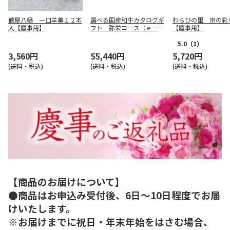
鶴屋八幡 一口羊羹１２本
選べる国産和牛カタログギ
わらびの里 京の彩
入【慶事用】
フト 弥栄コース（ｅ－Ｇ
【慶事用】
ｉｆｔ）【慶事用】
5.0
（1）
3,560円
55,440円
5,720円
(送料・税込)
(送料・税込)
(送料・税込)
【商品のお届けについて】
●商品はお申込み受付後、6日～10日程度でお届
けいたします。
※お届けまでに祝日・年末年始をはさむ場合、