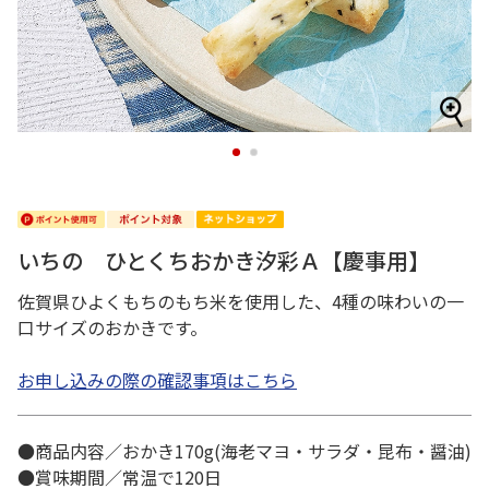
1
2
いちの ひとくちおかき汐彩Ａ【慶事用】
佐賀県ひよくもちのもち米を使用した、4種の味わいの一
口サイズのおかきです。
お申し込みの際の確認事項はこちら
●商品内容／おかき170g(海老マヨ・サラダ・昆布・醤油)
●賞味期間／常温で120日